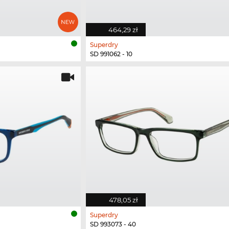
464,29 zł
Superdry
SD 991062 - 10
478,05 zł
Superdry
SD 993073 - 40