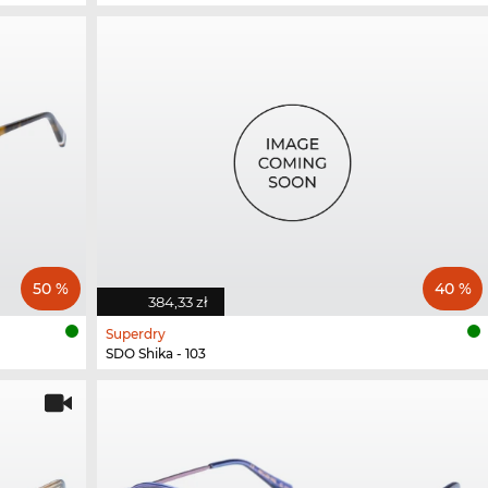
50 %
40 %
384,33 zł
Superdry
SDO Shika - 103