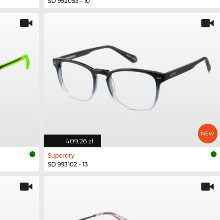
SD 992055 - 10
409,26 zł
Superdry
SD 993102 - 13