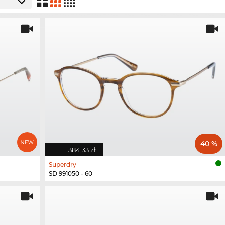
40 %
384,33 zł
Superdry
SD 991050 - 60