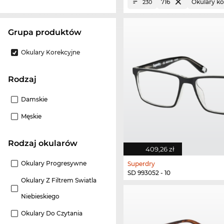
716
Okulary ko
230
grupa produktów
Okulary Korekcyjne
Rodzaj
Damskie
Męskie
Rodzaj okularów
409,26 zł
Okulary Progresywne
Superdry
SD 993052 - 10
Okulary Z Filtrem Swiatla
Niebieskiego
Okulary Do Czytania