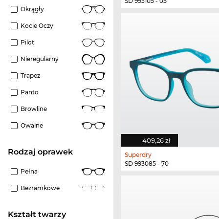
SD 993105 - 05
Okrągły
Kocie Oczy
Pilot
Nieregularny
Trapez
Panto
Browline
Owalne
409,26 zł
rodzaj oprawek
Superdry
SD 993085 - 70
Pełna
Bezramkowe
kształt twarzy