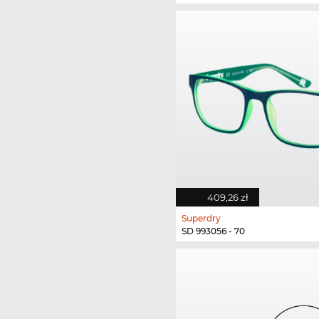
409,26 zł
Superdry
SD 993056 - 70