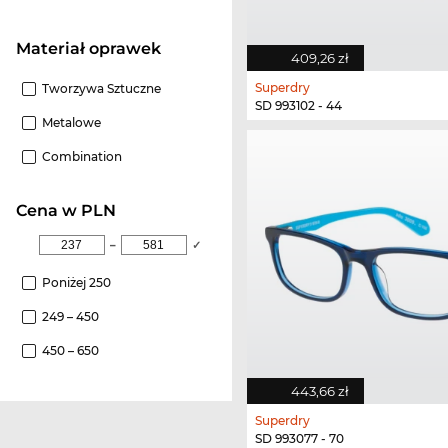
Materiał oprawek
409,26 zł
Superdry
Tworzywa Sztuczne
SD 993102 - 44
Metalowe
Combination
cena w PLN
–
✓
Poniżej 250
249 – 450
450 – 650
443,66 zł
Superdry
SD 993077 - 70