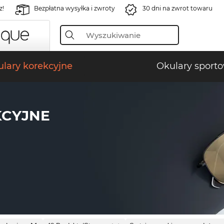
z!
Bezpłatna wysyłka i zwroty
30 dni na zwrot towaru
lary korekcyjne
Okulary sport
KCYJNE