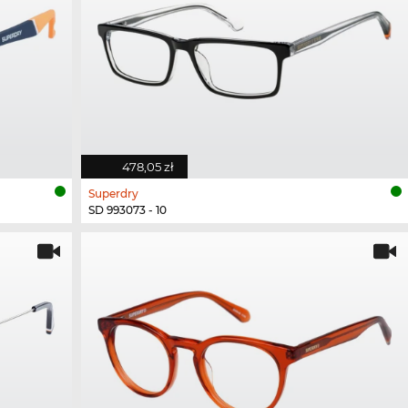
478,05 zł
Superdry
SD 993073 - 10