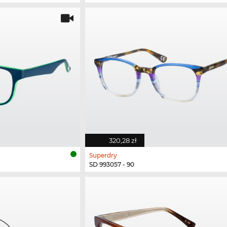
320,28 zł
Superdry
SD 993057 - 90