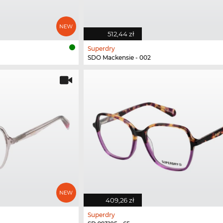
512,44 zł
Superdry
SDO Mackensie - 002
409,26 zł
Superdry