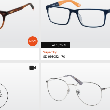
409,26 zł
Superdry
SD 993052 - 70