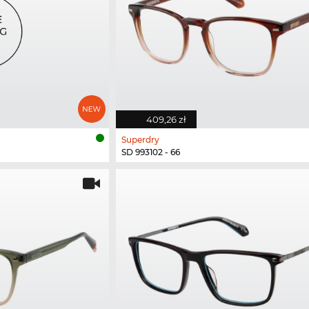
409,26 zł
Superdry
SD 993102 - 66