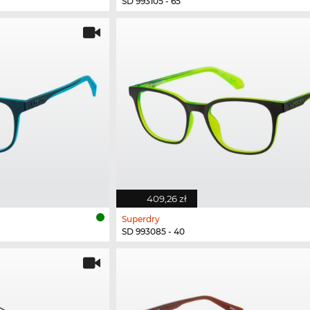
SD 993105 - 65
409,26 zł
Superdry
SD 993085 - 40