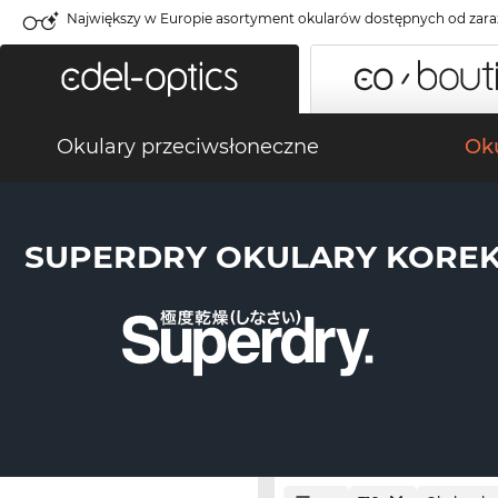
Największy w Europie asortyment okularów dostępnych od zara
Okulary przeciwsłoneczne
Oku
SUPERDRY OKULARY KORE