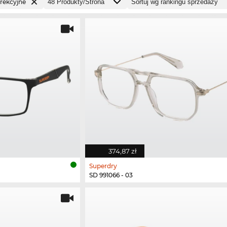
rekcyjne
374,87 zł
Superdry
SD 991066 - 03