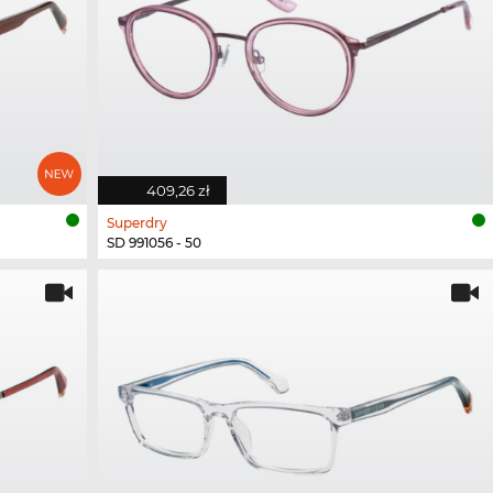
409,26 zł
Superdry
SD 991056 - 50