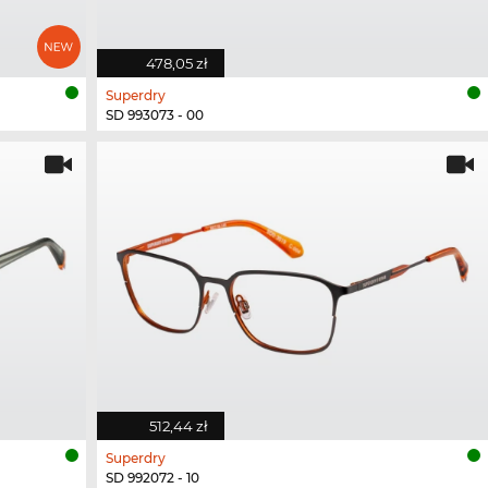
478,05 zł
Superdry
SD 993073 - 00
512,44 zł
Superdry
SD 992072 - 10