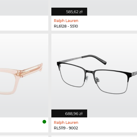
585,62 zł
Ralph Lauren
RL6128 - 5510
688,96 zł
Ralph Lauren
RL5119 - 9002