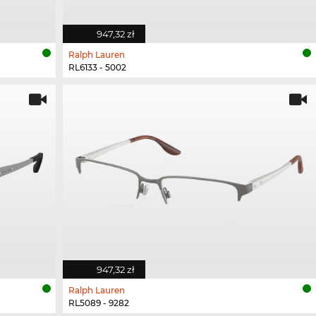
947,32 zł
Ralph Lauren
RL6133 - 5002
947,32 zł
Ralph Lauren
RL5089 - 9282