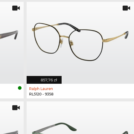
857,76 zł
Ralph Lauren
RL5120 - 9358