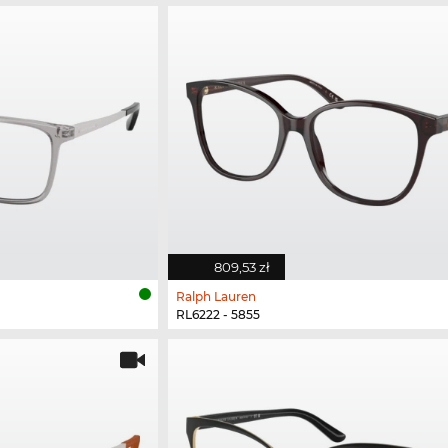
809,53 zł
Ralph Lauren
RL6222 - 5855