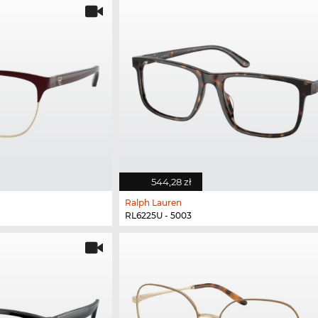
544,28 zł
Ralph Lauren
RL6225U - 5003