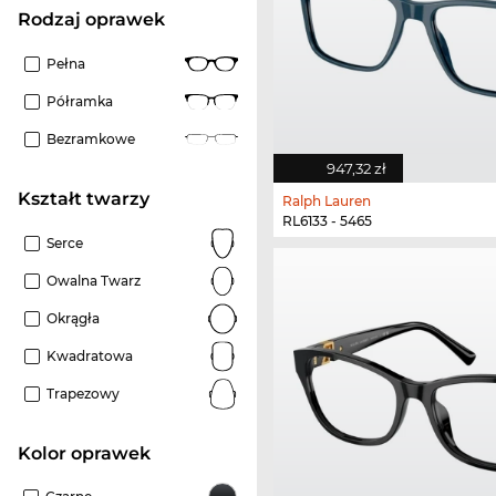
rodzaj oprawek
Pełna
Półramka
Bezramkowe
947,32 zł
kształt twarzy
Ralph Lauren
RL6133 - 5465
Serce
Owalna Twarz
Okrągła
Kwadratowa
Trapezowy
kolor oprawek