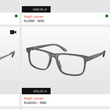
688,96 zł
Ralph Lauren
RL5116T - 9010
895,65 zł
Ralph Lauren
RL6225U - 5965