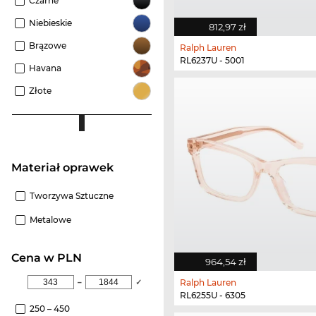
Czarne
Niebieskie
812,97 zł
Brązowe
Ralph Lauren
RL6237U - 5001
Havana
Złote
Materiał oprawek
Tworzywa Sztuczne
Metalowe
cena w PLN
964,54 zł
–
✓
Ralph Lauren
RL6255U - 6305
250 – 450