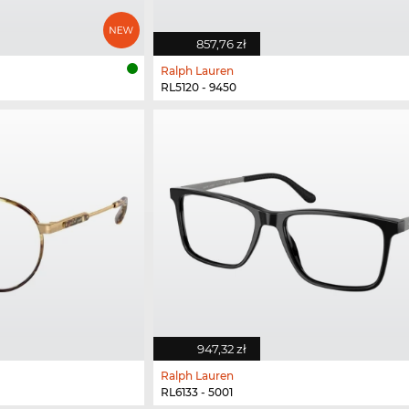
857,76 zł
Ralph Lauren
RL5120 - 9450
947,32 zł
Ralph Lauren
RL6133 - 5001