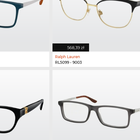
568,39 zł
Ralph Lauren
RL5099 - 9003