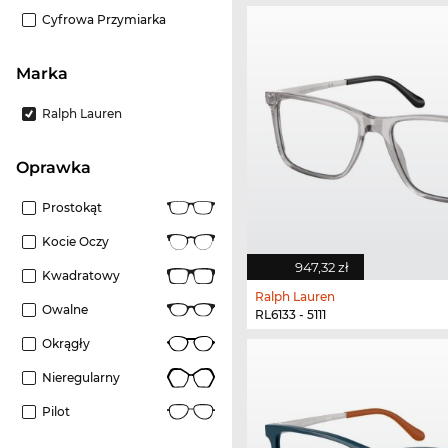
Cyfrowa Przymiarka
Marka
Ralph Lauren
oprawka
Prostokąt
Kocie Oczy
947,32 zł
Kwadratowy
Ralph Lauren
Owalne
RL6133 - 5111
Okrągły
Nieregularny
Pilot