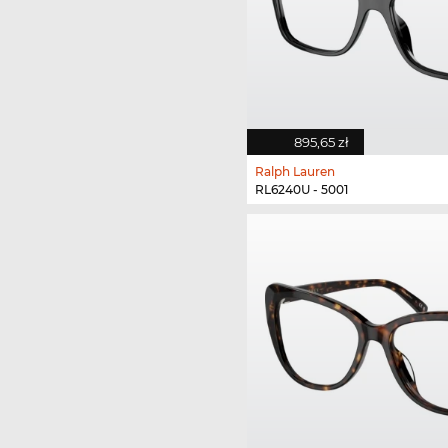
895,65 zł
Ralph Lauren
RL6240U - 5001