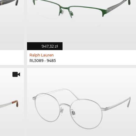
947,32 zł
Ralph Lauren
RL5089 - 9485