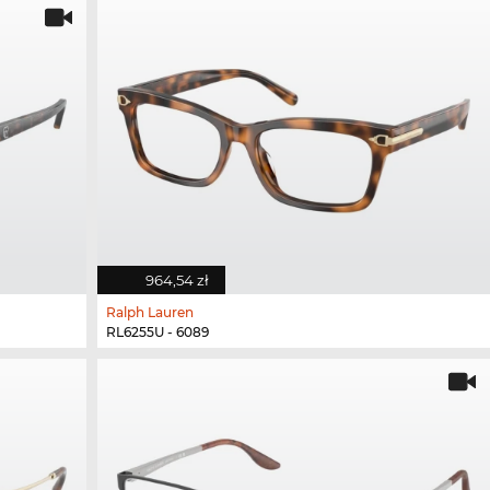
964,54 zł
Ralph Lauren
RL6255U - 6089