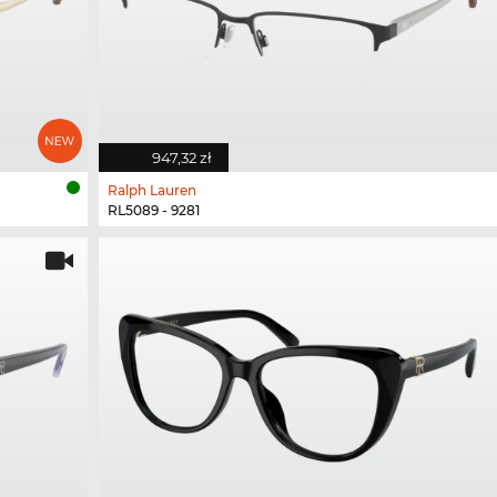
947,32 zł
Ralph Lauren
RL5089 - 9281