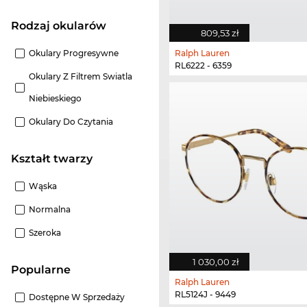
Rodzaj okularów
809,53 zł
Okulary Progresywne
Ralph Lauren
RL6222 - 6359
Okulary Z Filtrem Swiatla
Niebieskiego
Okulary Do Czytania
Kształt twarzy
Wąska
Normalna
Szeroka
1 030,00 zł
Popularne
Ralph Lauren
RL5124J - 9449
Dostępne W Sprzedaży