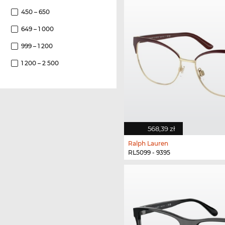
450 – 650
649 – 1 000
999 – 1 200
1 200 – 2 500
568,39 zł
Ralph Lauren
RL5099 - 9395