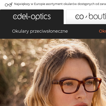
Największy w Europie asortyment okularów dostępnych od zara
Okulary przeciwsłoneczne
Oku