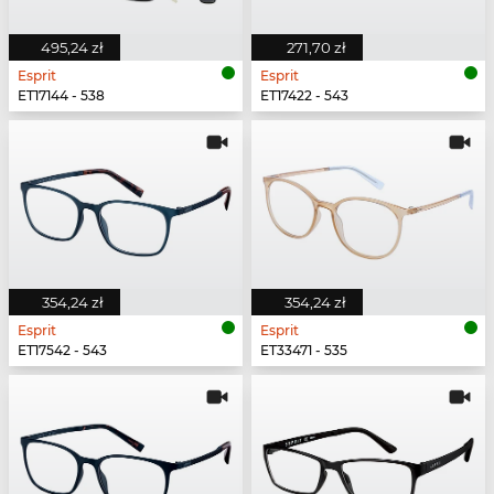
495,24 zł
271,70 zł
Esprit
Esprit
ET17144 - 538
ET17422 - 543
354,24 zł
354,24 zł
Esprit
Esprit
ET17542 - 543
ET33471 - 535