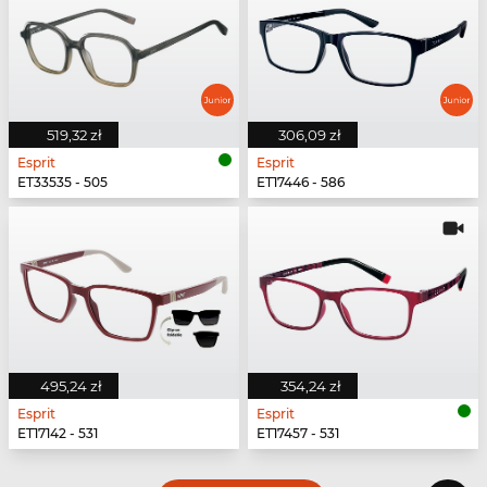
519,32 zł
306,09 zł
Esprit
Esprit
ET33535 - 505
ET17446 - 586
495,24 zł
354,24 zł
Esprit
Esprit
ET17142 - 531
ET17457 - 531