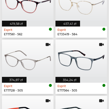
419,58 zł
457,41 zł
Esprit
Esprit
ET17561 - 562
ET33419 - 584
374,87 zł
354,24 zł
Esprit
Esprit
ET17128 - 505
ET17564 - 505