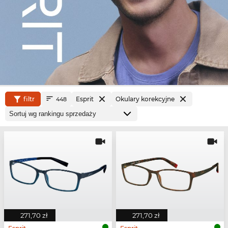
filtr
Esprit
Okulary korekcyjne
448
271,70 zł
271,70 zł