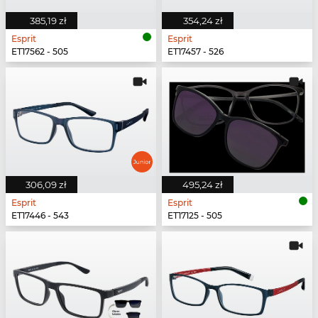
385,19 zł
354,24 zł
Esprit
Esprit
ET17562 - 505
ET17457 - 526
306,09 zł
495,24 zł
Esprit
Esprit
ET17446 - 543
ET17125 - 505