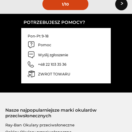
›
1
/10
POTRZEBUJESZ POMOCY?
Pon-Pt 9-18
Pomoc
Wyślij zgłoszenie
+48 22 103 35 36
ZWROT TOWARU
Nasze najpopularniejsze marki okularów
przeciwsłonecznych
Ray-Ban Okulary przeciwsłoneczne