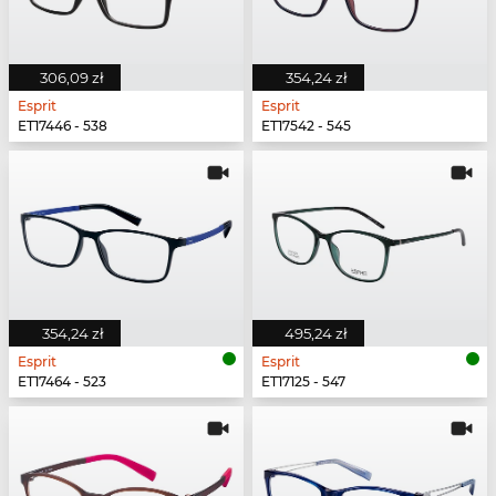
306,09 zł
354,24 zł
Esprit
Esprit
ET17446 - 538
ET17542 - 545
354,24 zł
495,24 zł
Esprit
Esprit
ET17464 - 523
ET17125 - 547