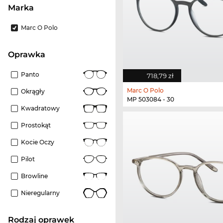
Marka
Marc O Polo
oprawka
Panto
718,79 zł
Marc O Polo
Okrągły
MP 503084 - 30
Kwadratowy
Prostokąt
Kocie Oczy
Pilot
Browline
Nieregularny
rodzaj oprawek