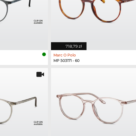
718,79 zł
Marc O Polo
MP 503171 - 60