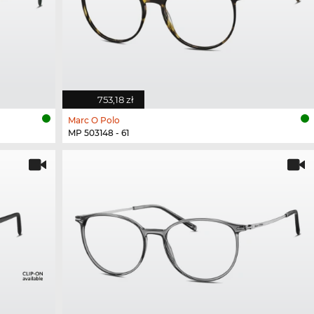
753,18 zł
Marc O Polo
MP 503148 - 61