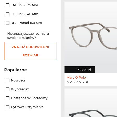
M
130 - 135 Mm
L
136 - 140 Mm
XL
Ponad 140 Mm
Nie znasz jeszcze rozmiaru
swoich okularów?
ZNAJDŹ ODPOWIEDNI
ROZMIAR
Popularne
718,79 zł
Marc O Polo
Nowości
MP 503171 - 31
Wyprzedaż
Dostępne W Sprzedaży
Cyfrowa Przymiarka