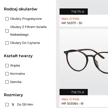
Rodzaj okularów
718,79 zł
Okulary Progresywne
Marc O Polo
MP 503171 - 30
Okulary Z Filtrem Swiatla
Niebieskiego
Okulary Do Czytania
Kształt twarzy
Wąska
Normalna
Szeroka
718,79 zł
rozmiary
Marc O Polo
MP 503084 - 61
S
Do 130 Mm