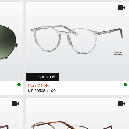
718,79 zł
Marc O Polo
MP 503084 - 00