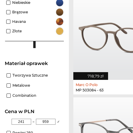
Niebieskie
Brązowe
Havana
Złote
Materiał oprawek
Tworzywa Sztuczne
718,79 zł
Marc O Polo
Metalowe
MP 503084 - 63
Combination
cena w PLN
–
✓
Poniżej 250