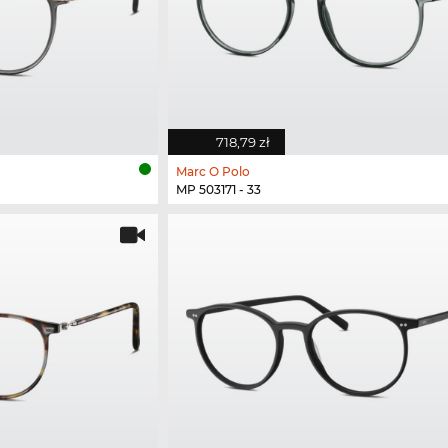
718,79 zł
Marc O Polo
MP 503171 - 33