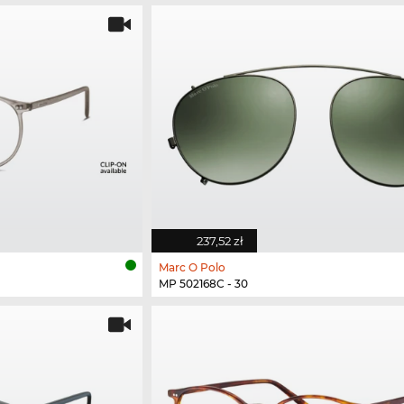
237,52 zł
Marc O Polo
MP 502168C - 30