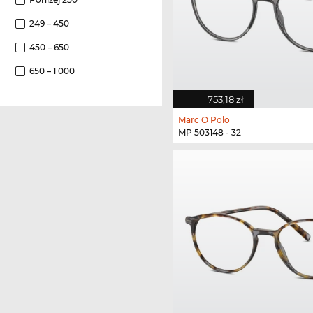
249 – 450
450 – 650
650 – 1 000
753,18 zł
Marc O Polo
MP 503148 - 32