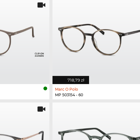
718,79 zł
Marc O Polo
MP 503154 - 60