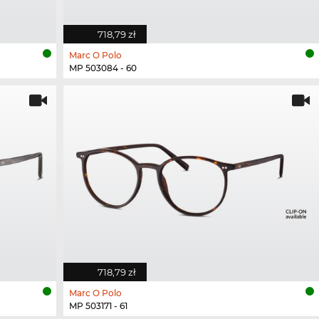
718,79 zł
Marc O Polo
MP 503084 - 60
718,79 zł
Marc O Polo
MP 503171 - 61