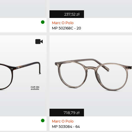
237,52 zł
Marc O Polo
MP 502168C - 20
718,79 zł
Marc O Polo
MP 503084 - 64