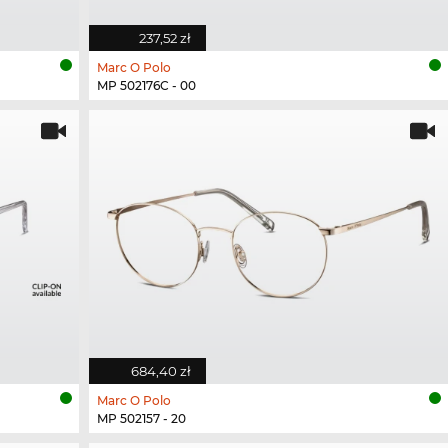
237,52 zł
Marc O Polo
MP 502176C - 00
684,40 zł
Marc O Polo
MP 502157 - 20