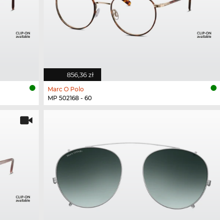
856,36 zł
Marc O Polo
MP 502168 - 60