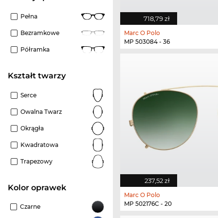
Pełna
718,79 zł
Marc O Polo
Bezramkowe
MP 503084 - 36
Półramka
kształt twarzy
Serce
Owalna Twarz
Okrągła
Kwadratowa
Trapezowy
237,52 zł
kolor oprawek
Marc O Polo
MP 502176C - 20
Czarne