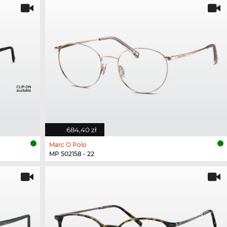
684,40 zł
Marc O Polo
MP 502158 - 22