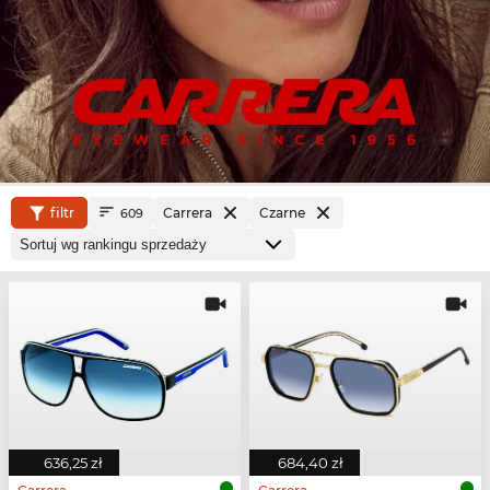
filtr
Carrera
Czarne
609
636,25 zł
684,40 zł