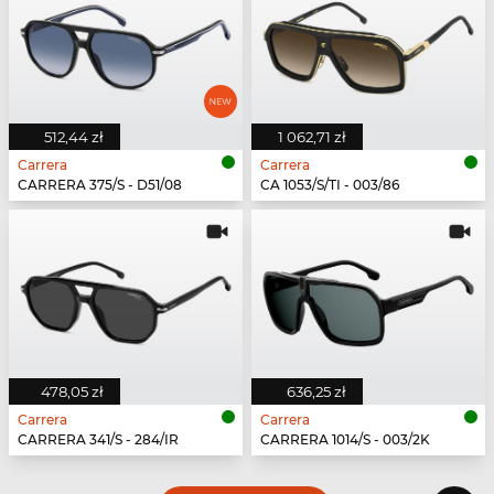
512,44 zł
1 062,71 zł
Carrera
Carrera
CARRERA 375/S - D51/08
CA 1053/S/TI - 003/86
478,05 zł
636,25 zł
Carrera
Carrera
CARRERA 341/S - 284/IR
CARRERA 1014/S - 003/2K