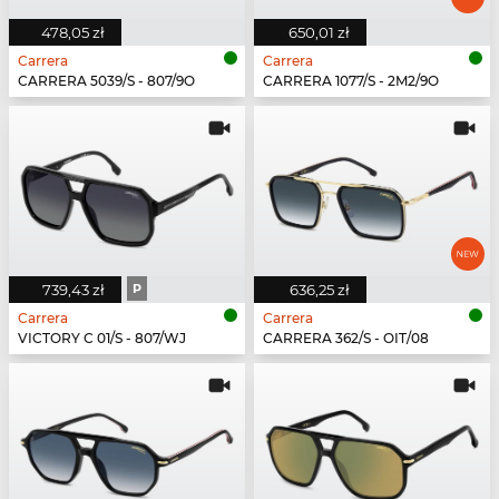
478,05 zł
650,01 zł
Carrera
Carrera
CARRERA 5039/S - 807/9O
CARRERA 1077/S - 2M2/9O
739,43 zł
P
636,25 zł
Carrera
Carrera
VICTORY C 01/S - 807/WJ
CARRERA 362/S - OIT/08