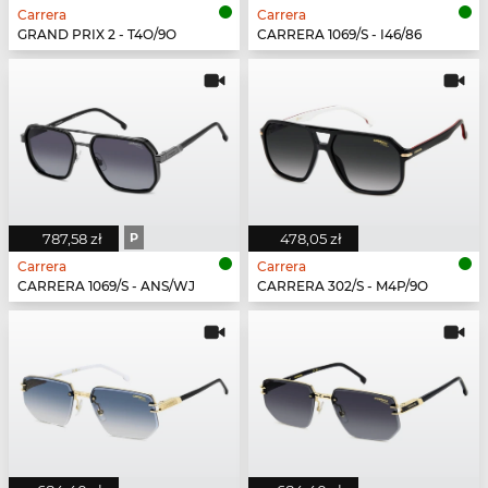
Carrera
Carrera
GRAND PRIX 2 - T4O/9O
CARRERA 1069/S - I46/86
787,58 zł
P
478,05 zł
Carrera
Carrera
CARRERA 1069/S - ANS/WJ
CARRERA 302/S - M4P/9O