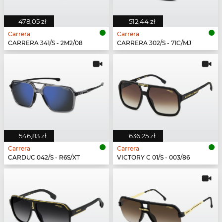
478,05 zł
512,44 zł
Carrera
Carrera
CARRERA 341/S - 2M2/08
CARRERA 302/S - 71C/MJ
546,83 zł
636,25 zł
Carrera
Carrera
CARDUC 042/S - R6S/XT
VICTORY C 01/S - 003/86