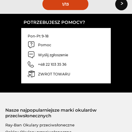
›
1
/13
POTRZEBUJESZ POMOCY?
Pon-Pt 9-18
Pomoc
Wyślij zgłoszenie
+48 22 103 35 36
ZWROT TOWARU
Nasze najpopularniejsze marki okularów
przeciwsłonecznych
Ray-Ban Okulary przeciwsłoneczne