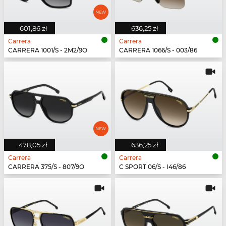
601,86 zł
636,25 zł
Carrera
Carrera
CARRERA 1001/S - 2M2/9O
CARRERA 1066/S - 003/86
478,05 zł
636,25 zł
Carrera
Carrera
CARRERA 375/S - 807/9O
C SPORT 06/S - I46/86