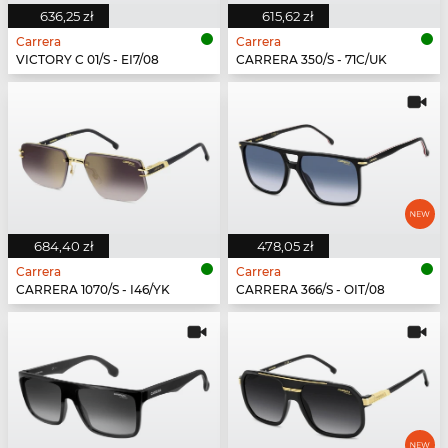
636,25 zł
615,62 zł
Carrera
Carrera
VICTORY C 01/S - EI7/08
CARRERA 350/S - 71C/UK
684,40 zł
478,05 zł
Carrera
Carrera
CARRERA 1070/S - I46/YK
CARRERA 366/S - OIT/08