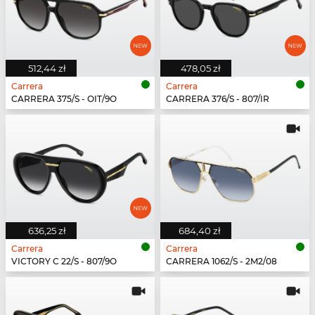
512,44 zł
478,05 zł
Carrera
Carrera
CARRERA 375/S - OIT/9O
CARRERA 376/S - 807/IR
636,25 zł
684,40 zł
Carrera
Carrera
VICTORY C 22/S - 807/9O
CARRERA 1062/S - 2M2/08