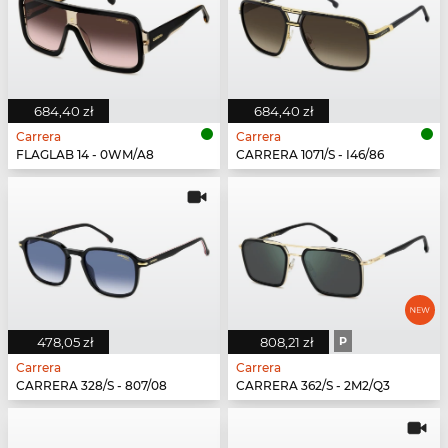
684,40 zł
684,40 zł
Carrera
Carrera
FLAGLAB 14 - 0WM/A8
CARRERA 1071/S - I46/86
478,05 zł
808,21 zł
P
Carrera
Carrera
CARRERA 328/S - 807/08
CARRERA 362/S - 2M2/Q3