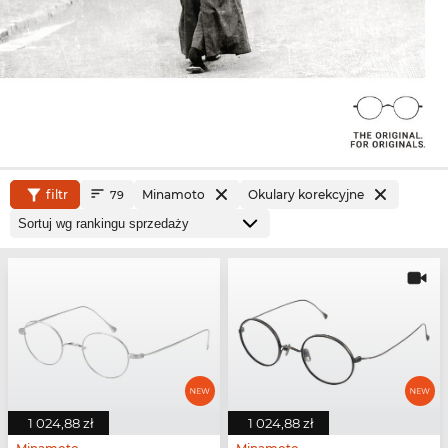
filtr
Minamoto
Okulary korekcyjne
79
1 024,88 zł
1 024,88 zł