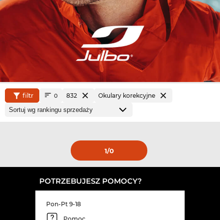
filtr
832
Okulary korekcyjne
0
1
/0
POTRZEBUJESZ POMOCY?
Pon-Pt 9-18
Pomoc