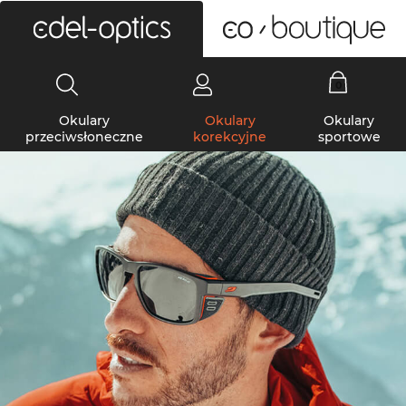
0
Okulary
Okulary
Okulary
przeciwsłoneczne
korekcyjne
sportowe