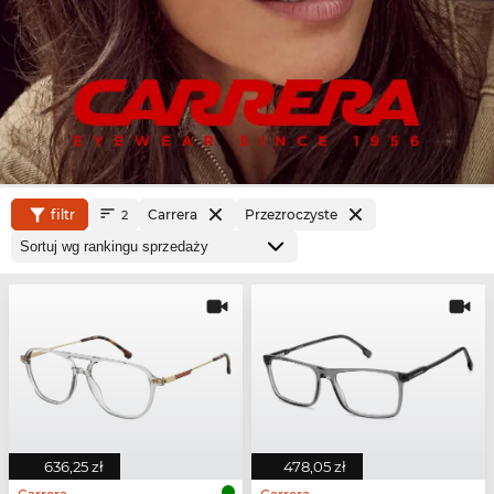
filtr
Carrera
Przezroczyste
2
636,25 zł
478,05 zł