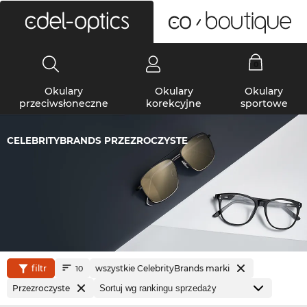
0
Okulary
Okulary
Okulary
przeciwsłoneczne
korekcyjne
sportowe
CELEBRITYBRANDS PRZEZROCZYSTE
filtr
wszystkie CelebrityBrands marki
10
Przezroczyste