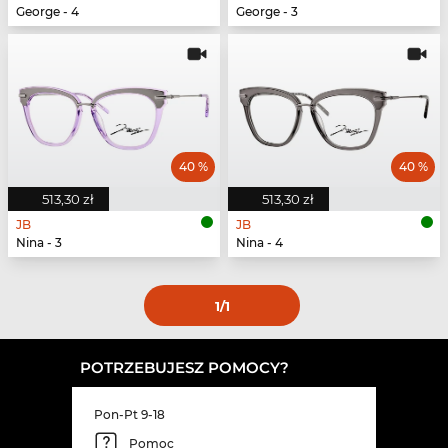
George - 4
George - 3
40 %
40 %
513,30 zł
513,30 zł
JB
JB
Nina - 3
Nina - 4
1
/1
POTRZEBUJESZ POMOCY?
Pon-Pt 9-18
Pomoc