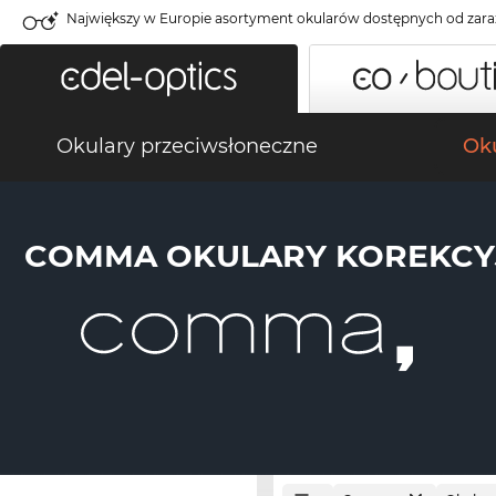
Największy w Europie asortyment okularów dostępnych od zara
Okulary przeciwsłoneczne
Oku
COMMA OKULARY KOREKCY