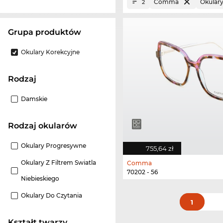
Comma
Okulary
2
grupa produktów
Okulary Korekcyjne
Rodzaj
Damskie
Rodzaj okularów
Okulary Progresywne
755,64 zł
Okulary Z Filtrem Swiatla
Comma
70202 - 56
Niebieskiego
Okulary Do Czytania
1
Kształt twarzy