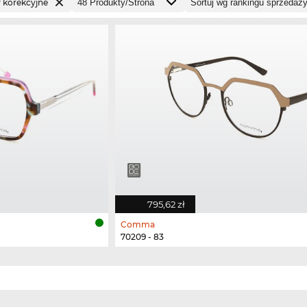
 korekcyjne
795,62 zł
Comma
70209 - 83