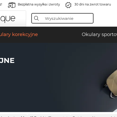
z!
Bezpłatna wysyłka i zwroty
30 dni na zwrot towaru
lary korekcyjne
Okulary sport
JNE