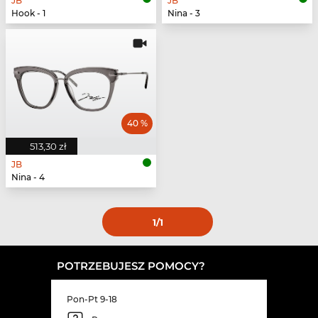
JB
JB
Hook - 1
Nina - 3
40 %
513,30 zł
JB
Nina - 4
1
/1
POTRZEBUJESZ POMOCY?
Pon-Pt 9-18