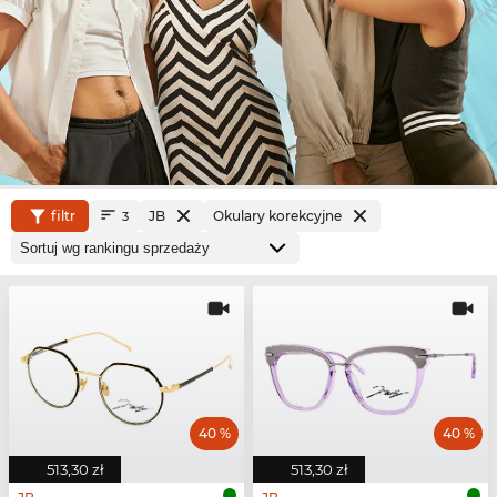
filtr
JB
Okulary korekcyjne
3
40 %
40 %
513,30 zł
513,30 zł