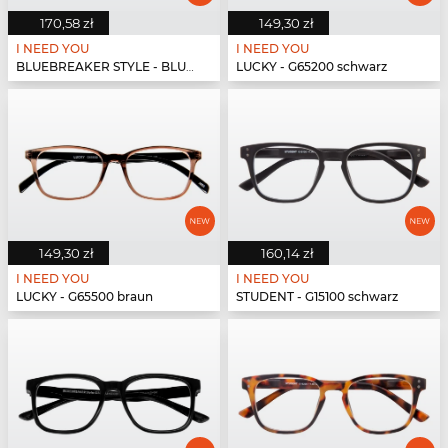
170,58 zł
149,30 zł
I NEED YOU
I NEED YOU
BLUEBREAKER STYLE - BLUEBR Style G73400 grau
LUCKY - G65200 schwarz
149,30 zł
160,14 zł
I NEED YOU
I NEED YOU
LUCKY - G65500 braun
STUDENT - G15100 schwarz