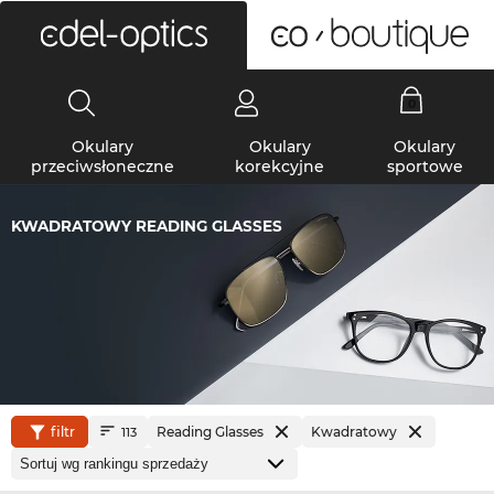
0
Okulary
Okulary
Okulary
przeciwsłoneczne
korekcyjne
sportowe
KWADRATOWY READING GLASSES
filtr
Reading Glasses
Kwadratowy
113