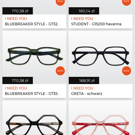
170,58 zł
160,14 zł
I NEED YOU
I NEED YOU
BLUEBREAKER STYLE - G73200 schwarz
STUDENT - G15200 havanna
170,58 zł
168,91 zł
I NEED YOU
I NEED YOU
BLUEBREAKER STYLE - G73500 grün
GRETA - schwarz