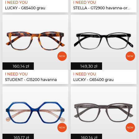
I NEED YOU
I NEED YOU
LUCKY - G65400 grau
STELLA - G72900 havanna-orange
160,14 zł
149,30 zł
I NEED YOU
I NEED YOU
STUDENT - G15200 havanna
LUCKY - G65400 grau
165,17 zł
160,14 zł