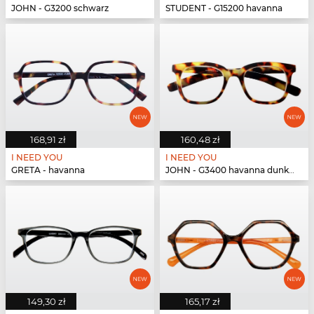
JOHN - G3200 schwarz
STUDENT - G15200 havanna
168,91 zł
160,48 zł
I NEED YOU
I NEED YOU
GRETA - havanna
JOHN - G3400 havanna dunkel
149,30 zł
165,17 zł