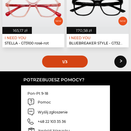
165,17 zł
170,58 zł
I NEED YOU
I NEED YOU
STELLA - G73100 rosé-rot
BLUEBREAKER STYLE - G73200 schwarz
›
1
/3
POTRZEBUJESZ POMOCY?
Pon-Pt 9-18
Pomoc
Wyślij zgłoszenie
+48 22 103 35 36