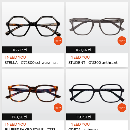
165,17 zł
160,14 zł
I NEED YOU
I NEED YOU
STELLA - G72800 schwarz-havanna
STUDENT - G15300 anthrazit
170,58 zł
168,91 zł
I NEED YOU
I NEED YOU
BLUEBREAKER STYLE - G73300 havanna
GRETA - schwarz