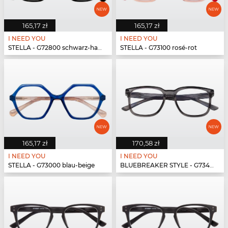
165,17 zł
165,17 zł
I NEED YOU
I NEED YOU
STELLA - G72800 schwarz-havanna
STELLA - G73100 rosé-rot
165,17 zł
170,58 zł
I NEED YOU
I NEED YOU
STELLA - G73000 blau-beige
BLUEBREAKER STYLE - G73400 grau