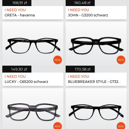
168,91 zł
160,48 zł
I NEED YOU
I NEED YOU
GRETA - havanna
JOHN - G3200 schwarz
149,30 zł
170,58 zł
I NEED YOU
I NEED YOU
LUCKY - G65200 schwarz
BLUEBREAKER STYLE - G73200 schwarz