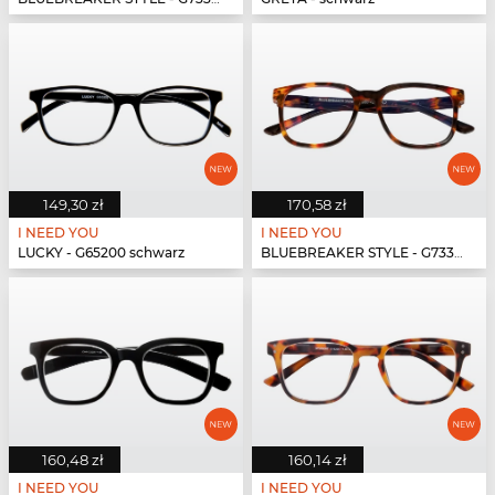
149,30 zł
170,58 zł
I NEED YOU
I NEED YOU
LUCKY - G65200 schwarz
BLUEBREAKER STYLE - G73300 havanna
160,48 zł
160,14 zł
I NEED YOU
I NEED YOU