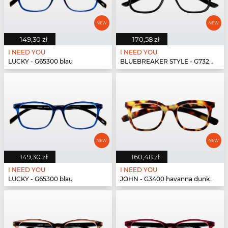
149,30 zł
170,58 zł
I NEED YOU
I NEED YOU
LUCKY - G65300 blau
BLUEBREAKER STYLE - G73200 schwarz
149,30 zł
160,48 zł
I NEED YOU
I NEED YOU
LUCKY - G65300 blau
JOHN - G3400 havanna dunkel