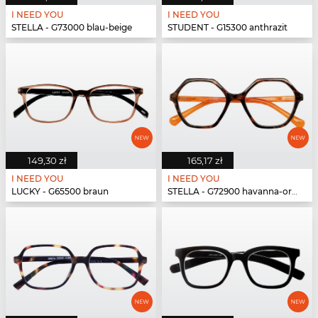
I NEED YOU
I NEED YOU
STELLA - G73000 blau-beige
STUDENT - G15300 anthrazit
149,30 zł
165,17 zł
I NEED YOU
I NEED YOU
LUCKY - G65500 braun
STELLA - G72900 havanna-orange