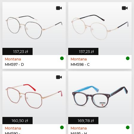
157,23 zł
157,23 zł
Montana
Montana
MM597 - D
MM598 - C
160,50 zł
169,78 zł
Montana
Montana
MM590 -
MA95 - H