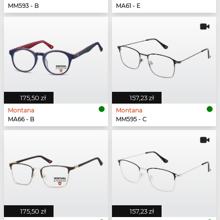
MM593 - B
MA61 - E
175,50 zł
157,23 zł
Montana
Montana
MA66 - B
MM595 - C
175,50 zł
157,23 zł