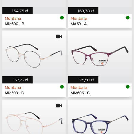
164,75 zł
169,78 zł
Montana
Montana
MM600 - B
MA69 - A
157,23 zł
175,50 zł
Montana
Montana
MM598 - D
MM606 - G