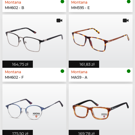
Montana
Montana
MM602 - B
MM595 - E
164,75 zł
161,83 zł
Montana
Montana
MM602 - F
MA59 - A
175,50 zł
169,78 zł