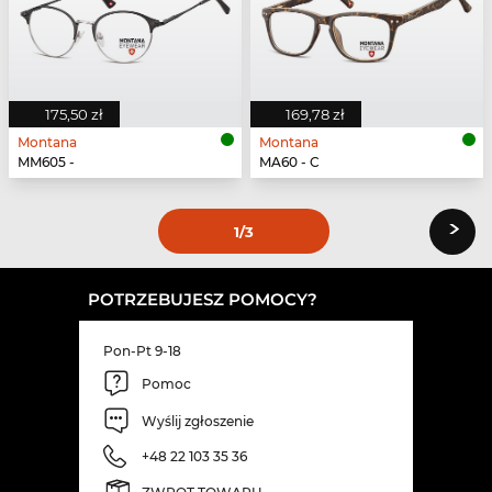
175,50 zł
169,78 zł
Montana
Montana
MM605 -
MA60 - C
›
1
/3
POTRZEBUJESZ POMOCY?
Pon-Pt 9-18
Pomoc
Wyślij zgłoszenie
+48 22 103 35 36