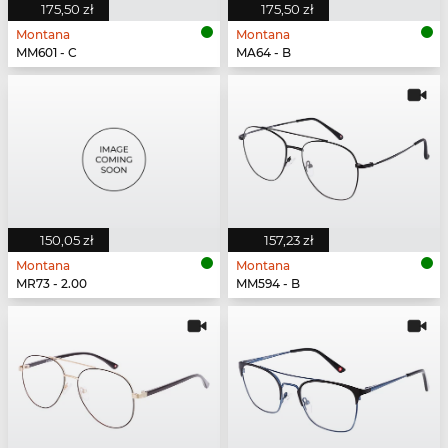
175,50 zł
175,50 zł
Montana
Montana
MM601 - C
MA64 - B
150,05 zł
157,23 zł
Montana
Montana
MR73 - 2.00
MM594 - B