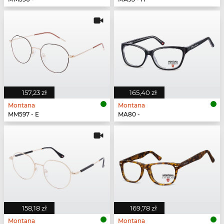
157,23 zł
165,40 zł
Montana
Montana
MM597 - E
MA80 -
158,18 zł
169,78 zł
Montana
Montana