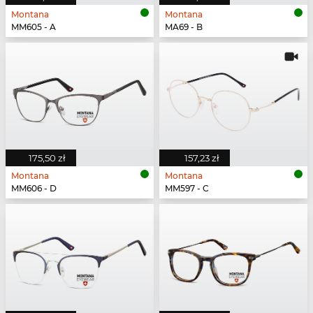
Montana
Montana
MM605 - A
MA69 - B
175,50 zł
157,23 zł
Montana
Montana
MM606 - D
MM597 - C