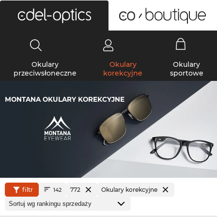
0
Okulary
Okulary
Okulary
przeciwsłoneczne
korekcyjne
sportowe
MONTANA OKULARY KOREKCYJNE
filtr
772
Okulary korekcyjne
142