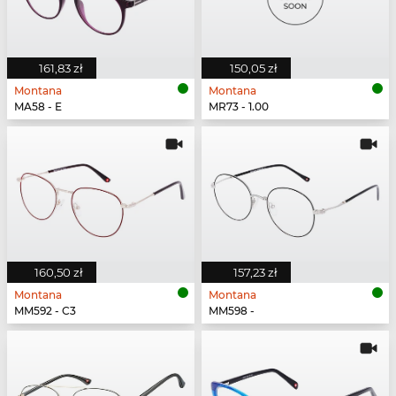
161,83 zł
150,05 zł
Montana
Montana
MA58 - E
MR73 - 1.00
160,50 zł
157,23 zł
Montana
Montana
MM592 - C3
MM598 -