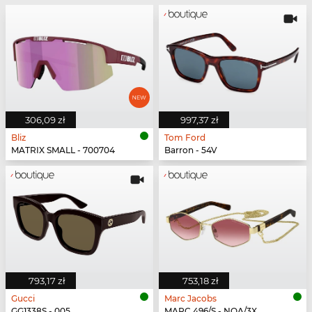
306,09 zł
997,37 zł
Bliz
Tom Ford
MATRIX SMALL - 700704
Barron - 54V
793,17 zł
753,18 zł
Gucci
Marc Jacobs
GG1338S - 005
MARC 496/S - NOA/3X