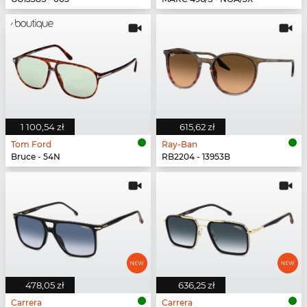
1 100,54 zł
615,62 zł
Tom Ford
Ray-Ban
Bruce - 54N
RB2204 - 13953B
478,05 zł
636,25 zł
Carrera
Carrera