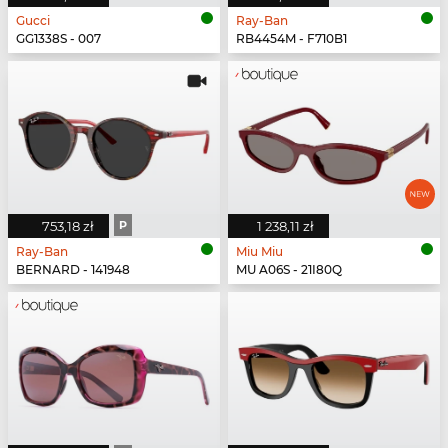
Gucci
Ray-Ban
GG1338S - 007
RB4454M - F710B1
753,18 zł
P
1 238,11 zł
Ray-Ban
Miu Miu
BERNARD - 141948
MU A06S - 21I80Q