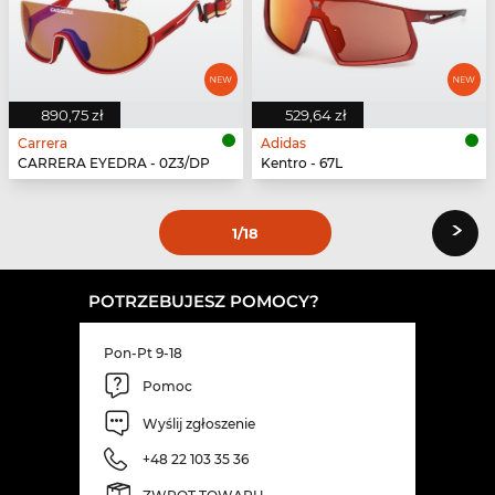
890,75 zł
529,64 zł
Carrera
Adidas
CARRERA EYEDRA - 0Z3/DP
Kentro - 67L
›
1
/18
POTRZEBUJESZ POMOCY?
Pon-Pt 9-18
Pomoc
Wyślij zgłoszenie
+48 22 103 35 36