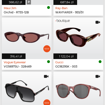
986,62 zł
P
687,84 zł
Maui Jim
Ray-Ban
Orchid - R735-12B
WAYFARER - 955/51
316,41 zł
1 122,04 zł
Vogue Eyewear
Gucci
VO5697SU - 328469
GG1829SK - 003