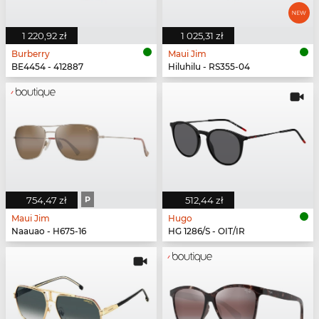
1 220,92 zł
1 025,31 zł
Burberry
Maui Jim
BE4454 - 412887
Hiluhilu - RS355-04
754,47 zł
P
512,44 zł
Maui Jim
Hugo
Naauao - H675-16
HG 1286/S - OIT/IR