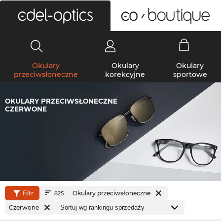
0
Okulary
Okulary
Okulary
przeciwsłoneczne
korekcyjne
sportowe
OKULARY PRZECIWSŁONECZNE
CZERWONE
filtr
Okulary przeciwsłoneczne
825
Czerwone