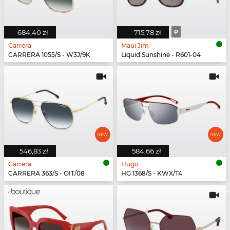
684,40 zł
715,78 zł
P
Carrera
Maui Jim
CARRERA 1055/S - W3J/9K
Liquid Sunshine - R601-04
546,83 zł
584,66 zł
Carrera
Hugo
CARRERA 363/S - OIT/08
HG 1368/S - KWX/T4