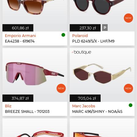
601,86 zł
237,30 zł
P
Emporio Armani
Polaroid
EA4238 - 619674
PLD 6249/S/X - LHF/M9
374,87 zł
705,04 zł
Bliz
Marc Jacobs
BREEZE SMALL - 701203
MARC 496/SHINY - NOA/4S