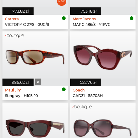
773,82 zł
753,18 zł
Carrera
Marc Jacobs
VICTORY C 27/S - 0UC/II
MARC 496/S - Y11/VC
986,62 zł
P
522,76 zł
Maui Jim
Coach
Stingray - H103-10
CAD31 - 58708H