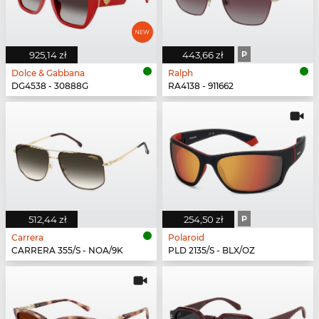
925,14 zł
443,66 zł
P
Dolce & Gabbana
Ralph
DG4538 - 30888G
RA4138 - 911662
512,44 zł
254,50 zł
P
Carrera
Polaroid
CARRERA 355/S - NOA/9K
PLD 2135/S - BLX/OZ