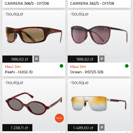
CARRERA 366/S - OIT/08
CARRERA 362/S - OIT/08
986,62 zł
P
986,62 zł
P
Maui Jim
Maui Jim
Peahi - H202-10
Ocean - RS723-12B
1 238,11 zł
1 489,60 zł
P