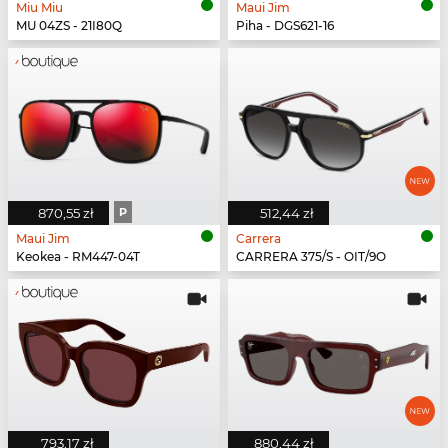
Miu Miu
Maui Jim
MU 04ZS - 21I80Q
Piha - DGS621-16
870,55 zł
P
512,44 zł
Maui Jim
Carrera
Keokea - RM447-04T
CARRERA 375/S - OIT/9O
793,17 zł
880,44 zł