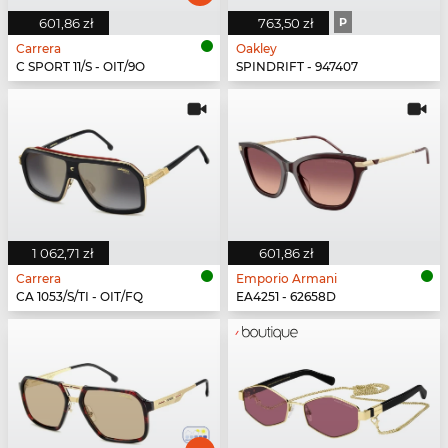
601,86 zł
763,50 zł
P
Carrera
Oakley
C SPORT 11/S - OIT/9O
SPINDRIFT - 947407
1 062,71 zł
601,86 zł
Carrera
Emporio Armani
CA 1053/S/TI - OIT/FQ
EA4251 - 62658D