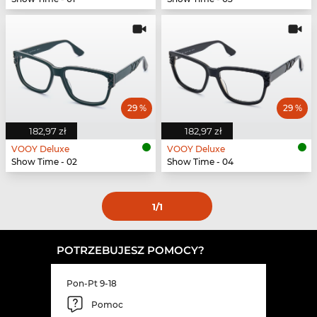
29 %
29 %
182,97 zł
182,97 zł
VOOY Deluxe
VOOY Deluxe
Show Time - 02
Show Time - 04
1
/1
POTRZEBUJESZ POMOCY?
Pon-Pt 9-18
Pomoc