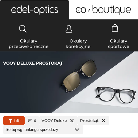
0
Okulary
Okulary
Okulary
przeciwsłoneczne
korekcyjne
sportowe
VOOY DELUXE PROSTOKĄT
filtr
VOOY Deluxe
Prostokąt
6