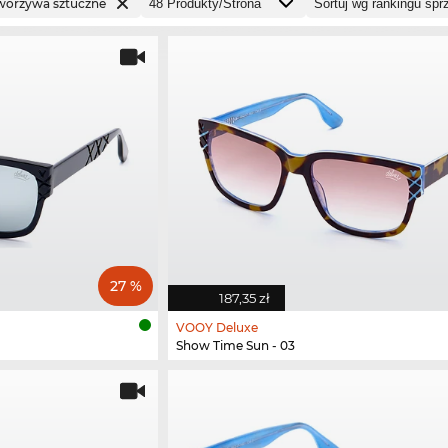
worzywa sztuczne
27 %
187,35 zł
VOOY Deluxe
Show Time Sun - 03