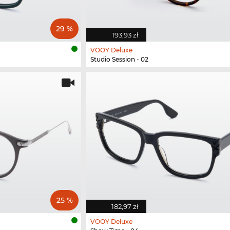
29 %
193,93 zł
VOOY Deluxe
Studio Session - 02
25 %
182,97 zł
VOOY Deluxe