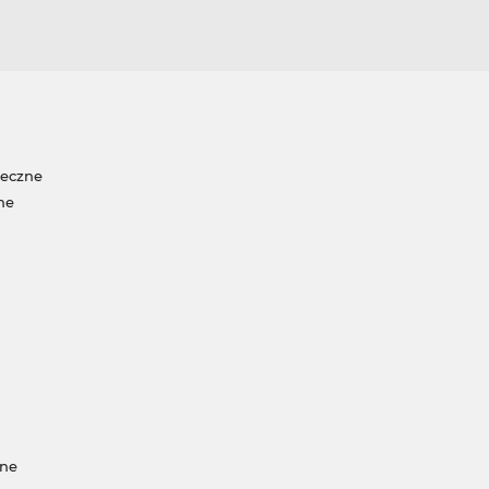
neczne
ne
jne