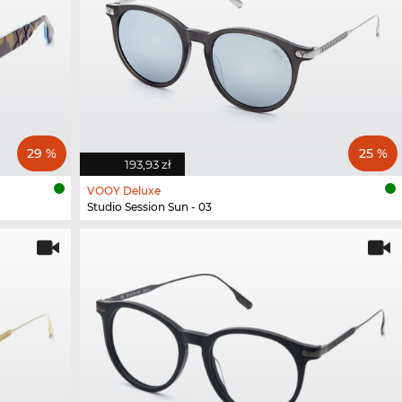
29 %
25 %
193,93 zł
VOOY Deluxe
Studio Session Sun - 03