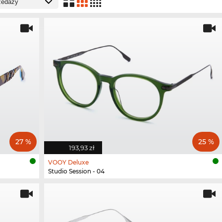
27 %
25 %
193,93 zł
VOOY Deluxe
Studio Session - 04