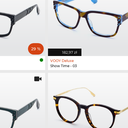
29 %
182,97 zł
VOOY Deluxe
Show Time - 03