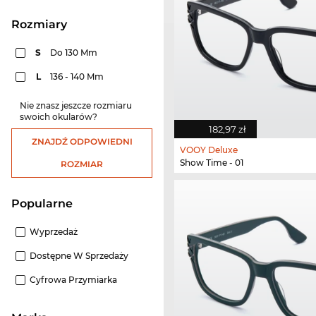
rozmiary
S
Do 130 Mm
L
136 - 140 Mm
Nie znasz jeszcze rozmiaru
swoich okularów?
182,97 zł
ZNAJDŹ ODPOWIEDNI
VOOY Deluxe
Show Time - 01
ROZMIAR
Popularne
Wyprzedaż
Dostępne W Sprzedaży
Cyfrowa Przymiarka