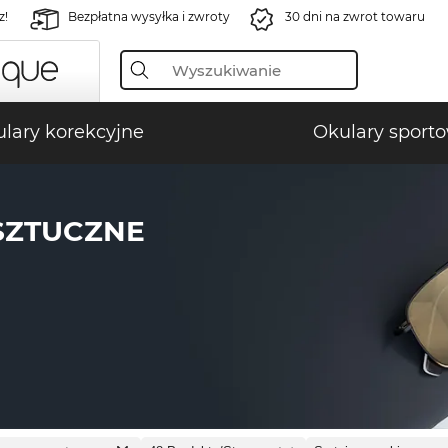
z!
Bezpłatna wysyłka i zwroty
30 dni na zwrot towaru
lary korekcyjne
Okulary sport
SZTUCZNE