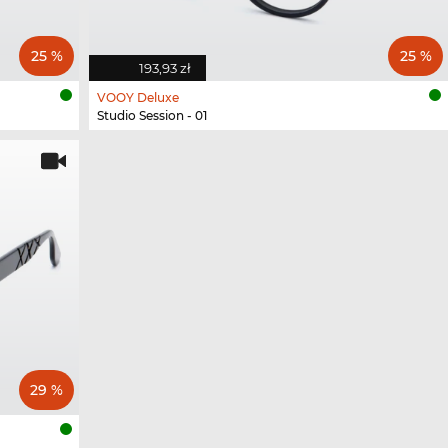
25 %
25 %
193,93 zł
VOOY Deluxe
Studio Session - 01
29 %