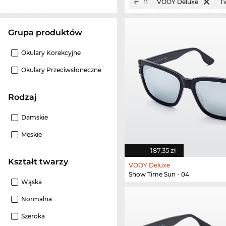
VOOY Deluxe
T
11
grupa produktów
Okulary Korekcyjne
Okulary Przeciwsłoneczne
Rodzaj
Damskie
Męskie
187,35 zł
Kształt twarzy
VOOY Deluxe
Show Time Sun - 04
Wąska
Normalna
Szeroka