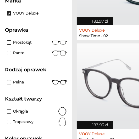
Marka
VOOY Deluxe
182,97 zł
oprawka
VOOY Deluxe
Show Time - 02
Prostokąt
Panto
rodzaj oprawek
Pełna
kształt twarzy
Okrągła
Trapezowy
193,93 zł
VOOY Deluxe
kolor oprawek