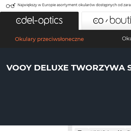
Największy w Europie asortyment okularów dostępnych od zara
Oku
Okulary przeciwsłoneczne
VOOY DELUXE TWORZYWA 