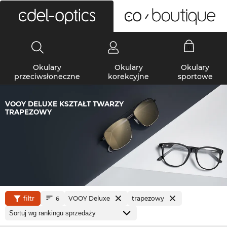
0
Okulary
Okulary
Okulary
przeciwsłoneczne
korekcyjne
sportowe
VOOY DELUXE KSZTAŁT TWARZY
TRAPEZOWY
filtr
VOOY Deluxe
trapezowy
6