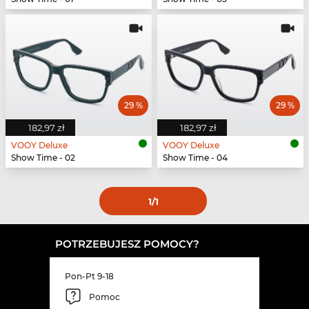
29 %
29 %
182,97 zł
182,97 zł
VOOY Deluxe
VOOY Deluxe
Show Time - 02
Show Time - 04
1
/1
POTRZEBUJESZ POMOCY?
Pon-Pt 9-18
Pomoc