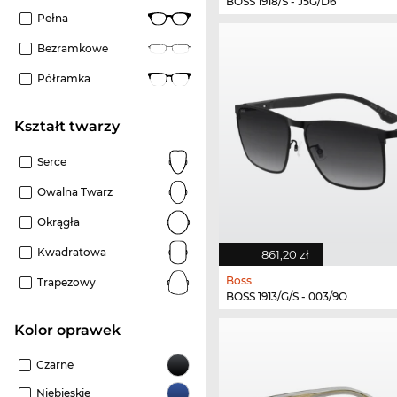
BOSS 1918/S - J5G/D6
Pełna
Bezramkowe
Półramka
kształt twarzy
Serce
Owalna Twarz
Okrągła
Kwadratowa
861,20 zł
Boss
Trapezowy
BOSS 1913/G/S - 003/9O
kolor oprawek
Czarne
Niebieskie