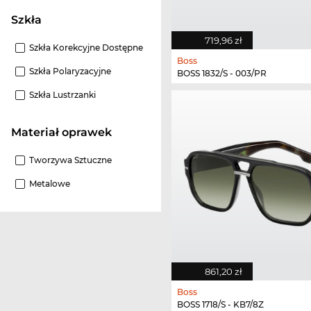
szkła
719,96 zł
Szkła Korekcyjne Dostępne
Boss
Szkła Polaryzacyjne
BOSS 1832/S - 003/PR
Szkła Lustrzanki
Materiał oprawek
Tworzywa Sztuczne
Metalowe
861,20 zł
Boss
BOSS 1718/S - KB7/8Z