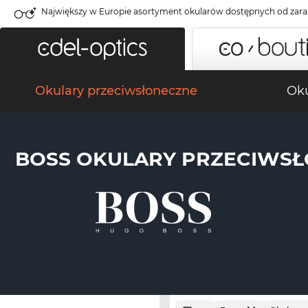
Największy w Europie asortyment okularów dostępnych od zara
Okulary przeciwsłoneczne
Oku
BOSS OKULARY PRZECIWS