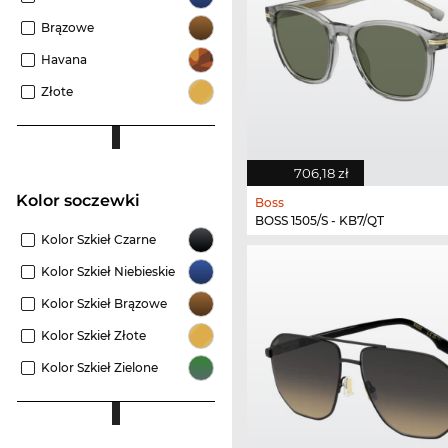
Brązowe
Havana
Złote
706,18 zł
Kolor soczewki
Boss
BOSS 1505/S - KB7/QT
Kolor Szkieł Czarne
Kolor Szkieł Niebieskie
Kolor Szkieł Brązowe
Kolor Szkieł Złote
Kolor Szkieł Zielone