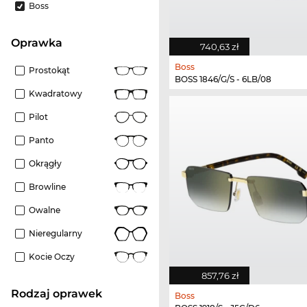
Boss
oprawka
740,63 zł
Boss
Prostokąt
BOSS 1846/G/S - 6LB/08
Kwadratowy
Pilot
Panto
Okrągły
Browline
Owalne
Nieregularny
Kocie Oczy
857,76 zł
rodzaj oprawek
Boss