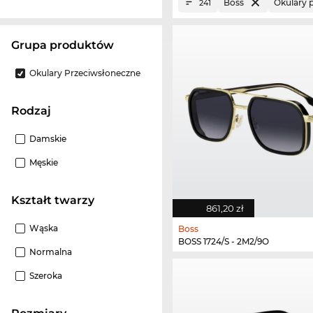
Boss
Okulary 
241
grupa produktów
Okulary Przeciwsłoneczne
Rodzaj
Damskie
Męskie
Kształt twarzy
861,20 zł
Wąska
Boss
BOSS 1724/S - 2M2/9O
Normalna
Szeroka