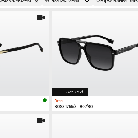
przeciwsłoneczne
826,75 zł
Boss
BOSS 1766/S - 807/9O