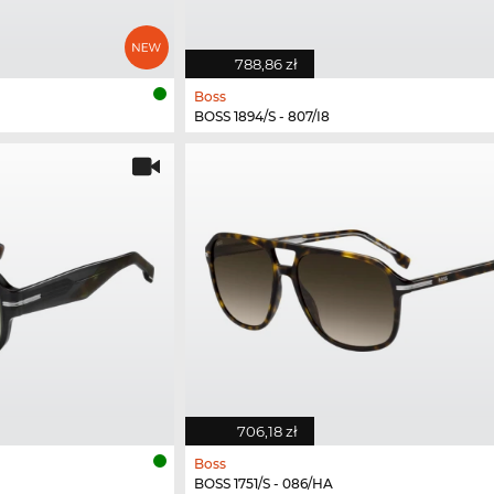
788,86 zł
Boss
BOSS 1894/S - 807/I8
706,18 zł
Boss
BOSS 1751/S - 086/HA