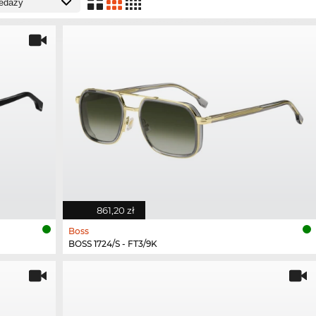
861,20 zł
Boss
BOSS 1724/S - FT3/9K