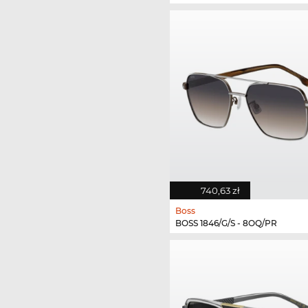
740,63 zł
Boss
BOSS 1846/G/S - 8OQ/PR