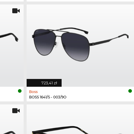
723,41 zł
Boss
BOSS 1641/S - 003/9O