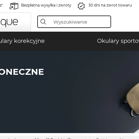
z!
Bezpłatna wysyłka i zwroty
30 dni na zwrot towaru
lary korekcyjne
Okulary sport
ŁONECZNE