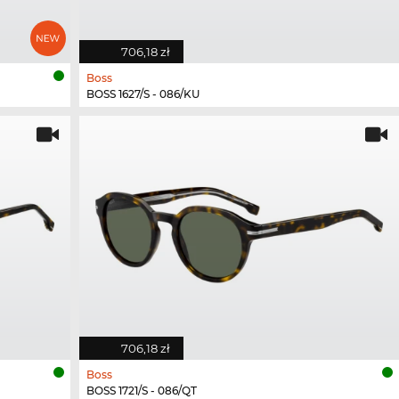
706,18 zł
Boss
BOSS 1627/S - 086/KU
706,18 zł
Boss
BOSS 1721/S - 086/QT