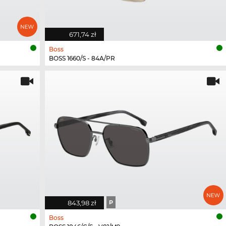
671,74 zł
Boss
BOSS 1660/S - 84A/PR
843,98 zł
P
Boss