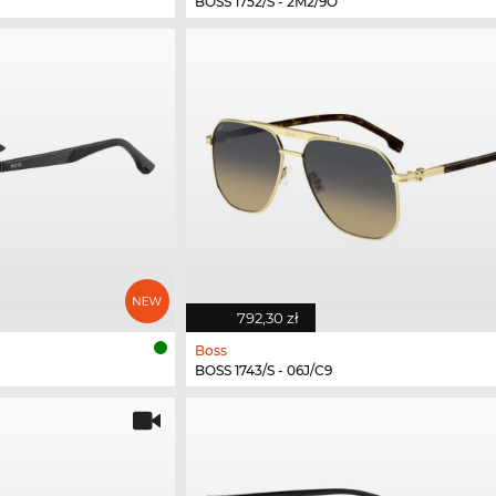
BOSS 1752/S - 2M2/9O
792,30 zł
Boss
BOSS 1743/S - 06J/C9