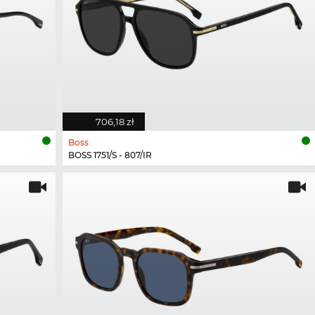
706,18 zł
Boss
BOSS 1751/S - 807/IR