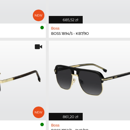
685,52 zł
Boss
BOSS 1894/S - KB7/9O
861,20 zł
Boss