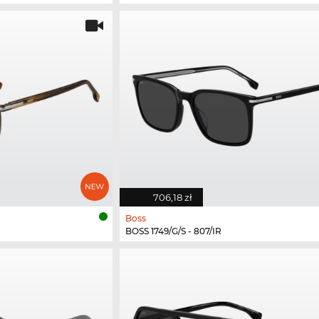
706,18 zł
Boss
BOSS 1749/G/S - 807/IR