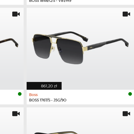
BOSS 1846/G/S - V81/M9
861,20 zł
Boss
BOSS 1767/S - J5G/9O