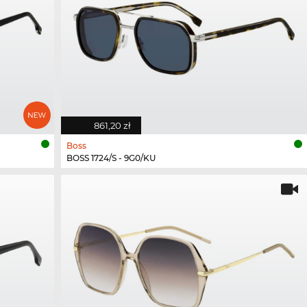
861,20 zł
Boss
BOSS 1724/S - 9G0/KU