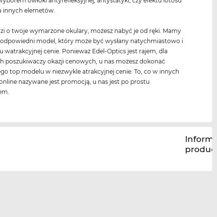
 wyborem owłoki antyrefleksyjnej, antystatyki, czy efektu lotosu
u innych elemetów.
dzi o twoje wymarzone okulary, możesz nabyć je od ręki. Mamy
e odpowiedni model, który może być wysłany natychmiastowo i
 watrakcyjnej cenie. Ponieważ Edel-Optics jest rajem, dla
ch poszukiwaczy okazji cenowych, u nas możesz dokonać
go top modelu w niezwykle atrakcyjnej cenie. To, co w innych
online nazywane jest promocją, u nas jest po prostu
em.
Inform
produc