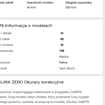
ość szkieł
Szerokość mostka
Długość zausznika
16 mm
138 mm
76 Informacja o modelach
 i detale
M
 szkieł
56
ść mostka
16
zausznika
138
Męskie
oprawek
Pełna
rawki
Satin Black
SLINK ZERO Okulary korekcyjne
ie pomoc wspomagająca idzenie jest w przypadku OX8076
tne. Tutaj możesz nabyć dodate, który przeniesie Twój wygląd
nego poziomu i pokaże, że znasz ię na modzie. Okulary OX8076