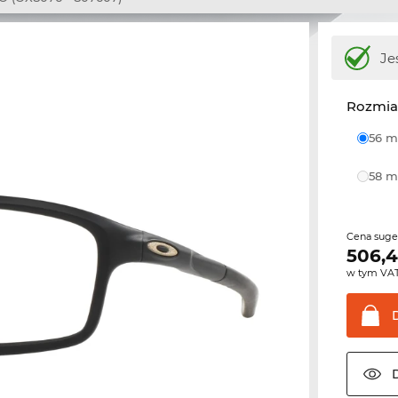
Je
Rozmia
56
58
Cena sug
506,
w tym VA