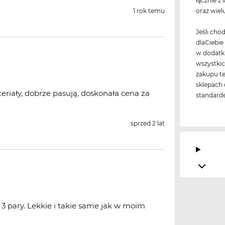
łącznie z
1 rok temu
oraz wiel
Jeśli cho
dlaCiebi
w dodatku
wszystki
zakupu te
sklepach 
eriały, dobrze pasują, doskonała cena za
standard
sprzed 2 lat
 3 pary. Lekkie i takie same jak w moim