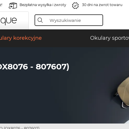
z!
Bezpłatna wysyłka i zwroty
30 dni na zwrot towaru
lary korekcyjne
Okulary sport
X8076 - 807607)
 (OX8076 - 807607)