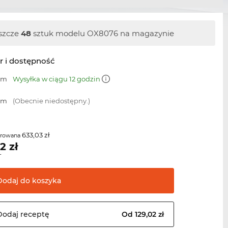
szcze
48
sztuk modelu OX8076 na magazynie
r i dostępność
 mm
Wysyłka w ciągu 12 godzin
 mm
(Obecnie niedostępny.)
633,03 zł
erowana
42
zł
T
Dodaj do
koszyka
Dodaj
receptę
Od 129,02 zł