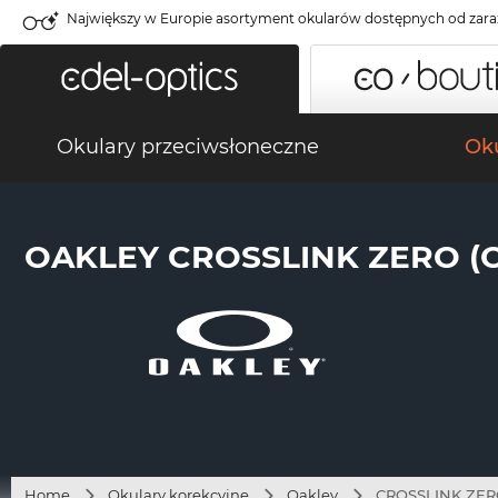
Największy w Europie asortyment okularów dostępnych od zara
Okulary przeciwsłoneczne
Oku
OAKLEY CROSSLINK ZERO (O
Home
Okulary korekcyjne
Oakley
CROSSLINK ZERO