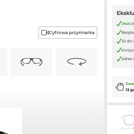
Ekskl
Jeszcz
Cyfrowa przymiarka
Bezpła
30 dni
Korzys
Adres 
Gwa
13 g