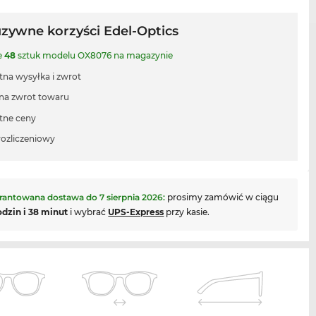
uzywne korzyści Edel-Optics
e
48
sztuk modelu OX8076 na magazynie
tna wysyłka i zwrot
 na zwrot towaru
tne ceny
rozliczeniowy
rantowana dostawa do
7 sierpnia 2026
:
prosimy zamówić w ciągu
odzin i 38 minut
i wybrać
UPS-Express
przy kasie.