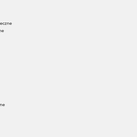
neczne
ne
jne