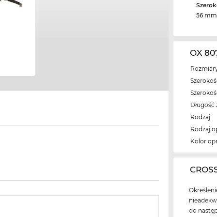
Szerok
56 mm
OX 80
Rozmiary
Szerokość
Szeroko
Długość 
Rodzaj
Rodzaj 
Kolor op
‌CROS
Określen
nieadekwa
do następ