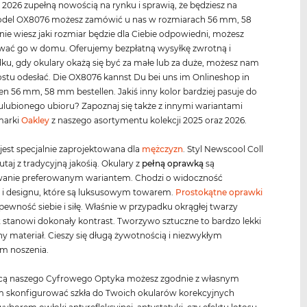
 2026 zupełną nowością na rynku i sprawią, że będziesz na
Model OX8076 możesz zamówić u nas w rozmiarach 56 mm, 58
nie wiesz jaki rozmiar będzie dla Ciebie odpowiedni, możesz
ać go w domu. Oferujemy bezpłatną wysyłkę zwrotną i
u, gdy okulary okażą się być za małe lub za duże, możesz nam
ostu odesłać. Die OX8076 kannst Du bei uns im Onlineshop in
n 56 mm, 58 mm bestellen. Jakiś inny kolor bardziej pasuje do
lubionego ubioru? Zapoznaj się także z innymi wariantami
marki
Oakley
z naszego asortymentu kolekcji 2025 oraz 2026.
est specjalnie zaprojektowana dla
mężczyzn
. Styl Newscool Coll
tutaj z tradycyjną jakośią. Okulary z
pełną oprawką
są
anie preferowanym wariantem. Chodzi o widoczność
 i designu, które są luksusowym towarem.
Prostokątne oprawki
pewność siebie i siłę. Właśnie w przypadku okrągłej twarzy
 stanowi dokonały kontrast. Tworzywo sztuczne to bardzo lekki
zny materiał. Cieszy się długą żywotnością i niezwykłym
m noszenia.
ą naszego Cyfrowego Optyka możesz zgodnie z własnym
m skonfigurować szkła do Twoich okularów korekcyjnych