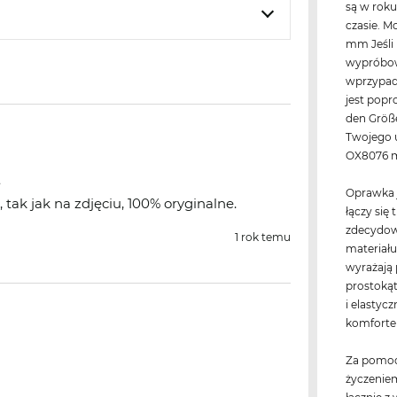
są w roku
czasie. 
mm Jeśli 
wypróbow
wprzypadk
jest popr
den Größe
Twojego u
OX8076 
t
Oprawka j
 tak jak na zdjęciu, 100% oryginalne.
łączy się 
zdecydow
1 rok temu
materiału
wyrażają 
prostokąt
i elastyc
komforte
Za pomoc
życzenie