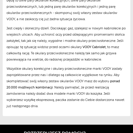
będą to dwie pary okularów korekcyjnych, dwie pary okularów
przeciwsłonecznych, lub jedną parę okularów korekcyjnych i jedną parę
okularów przeciwsłonecznych - skomponuj swój własny zestaw okularów
VOOY, a nie zaskoczy cię już żadna sytuacja życiowa.
Jest ciepły i słoneczny dzień. Dociskając gaz, szalejesz w nowym kabriolecie po
wiejskich ulicach. Aby uchronić oczy przed oślepiającymi promieniami słońca
założyłeś, tak jak się należy, wygodne i modne okulary przeciwsłoneczne. Jeśli
opisując tę sytuację widzisz przed oczami okulary
VOOY Cabriolet
, to masz
całkowitą rację. Te okulary przeciwsłoneczne należą tak samo jak grzywa
powiewająca na wietrze, do radosnej przejażdżki w kabriolecie.
Wszystkie okulary korekcyjne i okulary przeciwsłoneczne marki VOOY zostały
zaprojektowane przez nas i dlatego są całkowicie wyjątkowe na rynku. Aby
skompletować swój własny zestaw okularów VOOY masz do wyboru
ponad
20.000 możliwych kombinacji
. Należy pamiętać, że przed realizacją
zamówienia należy dodać dwa modele marki VOOY do koszyka. Jeśli
wybierzesz wysyłkę ekspresową, paczka zostanie do Ciebie dostarczona nawet
już następnego dnia.