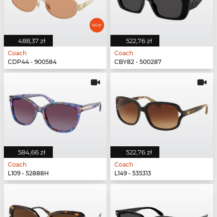
488,37 zł
522,76 zł
Coach
Coach
CDP44 - 900584
CBY82 - 500287
584,66 zł
522,76 zł
Coach
Coach
L109 - 52888H
L149 - 535313