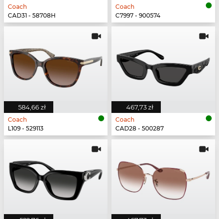
Coach
Coach
CAD31 - 58708H
C7997 - 900574
584,66 zł
467,73 zł
Coach
Coach
L109 - 529113
CAD28 - 500287