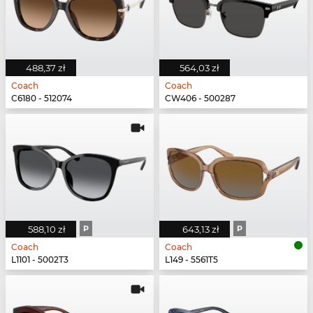
488,37 zł
564,03 zł
Coach
Coach
C6180 - 512074
CW406 - 500287
588,10 zł
P
643,13 zł
P
Coach
Coach
L1101 - 5002T3
L149 - 5561T5