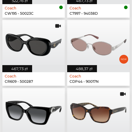
522,76 zł
467,73 zł
Coach
Coach
CW195 - 50023C
C7997 - 94038D
467,73 zł
488,37 zł
Coach
Coach
CR609 - 500287
CDP44 - 90017N