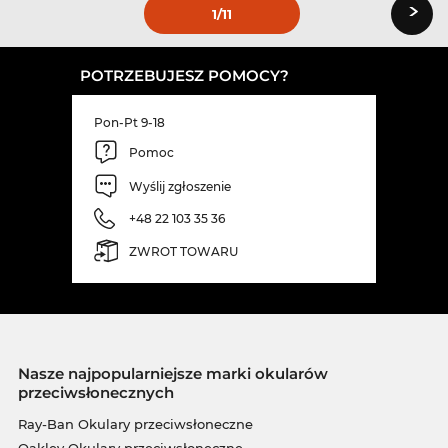
›
1
/11
POTRZEBUJESZ POMOCY?
Pon-Pt 9-18
Pomoc
Wyślij zgłoszenie
+48 22 103 35 36
ZWROT TOWARU
Nasze najpopularniejsze marki okularów
przeciwsłonecznych
Ray-Ban Okulary przeciwsłoneczne