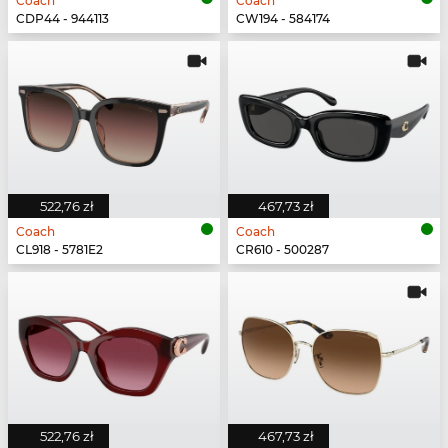
Coach
Coach
CDP44 - 944113
CW194 - 584174
522,76 zł
467,73 zł
Coach
Coach
CL918 - 5781E2
CR610 - 500287
522,76 zł
467,73 zł