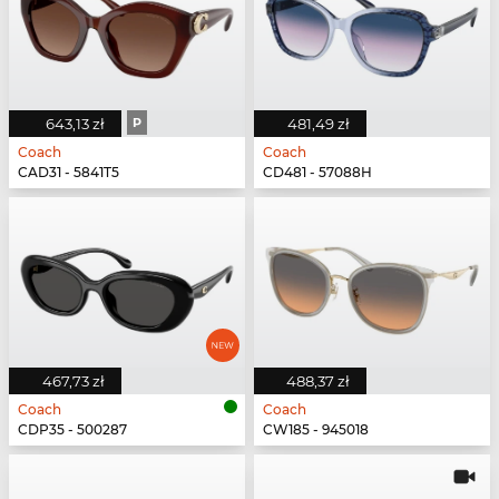
643,13 zł
P
481,49 zł
Coach
Coach
CAD31 - 5841T5
CD481 - 57088H
467,73 zł
488,37 zł
Coach
Coach
CDP35 - 500287
CW185 - 945018