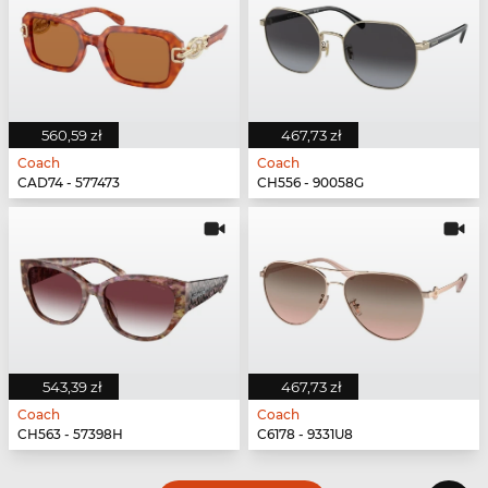
560,59 zł
467,73 zł
Coach
Coach
CAD74 - 577473
CH556 - 90058G
543,39 zł
467,73 zł
Coach
Coach
CH563 - 57398H
C6178 - 9331U8