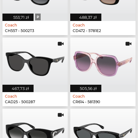
553,71 zł
P
488,37 zł
Coach
Coach
CH557 - 5002T3
CD472 - 5781E2
467,73 zł
505,56 zł
Coach
Coach
CAD25 - 500287
CR614 - 581390