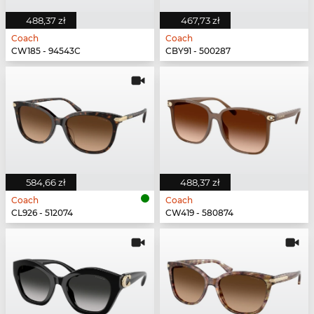
488,37 zł
467,73 zł
Coach
Coach
CW185 - 94543C
CBY91 - 500287
584,66 zł
488,37 zł
Coach
Coach
CL926 - 512074
CW419 - 580874