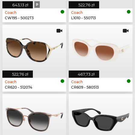
643,13 zł
P
522,76 zł
Coach
Coach
CW195 - 5002T3
L1010 - 550713
522,76 zł
467,73 zł
Coach
Coach
CR620 - 512074
CR609 - 580513