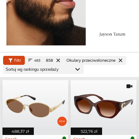
filtr
858
Okulary przeciwsłoneczne
493
488,37 zł
522,76 zł