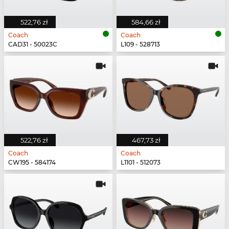
522,76 zł
584,66 zł
Coach
Coach
CAD31 - 50023C
L109 - 528713
522,76 zł
467,73 zł
Coach
Coach
CW195 - 584174
L1101 - 512073