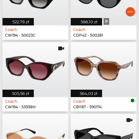
522,76 zł
588,10 zł
P
Coach
Coach
CW194 - 50023C
CDP42 - 500281
505,56 zł
564,03 zł
Coach
Coach
CW194 - 53938H
CBY87 - 590174