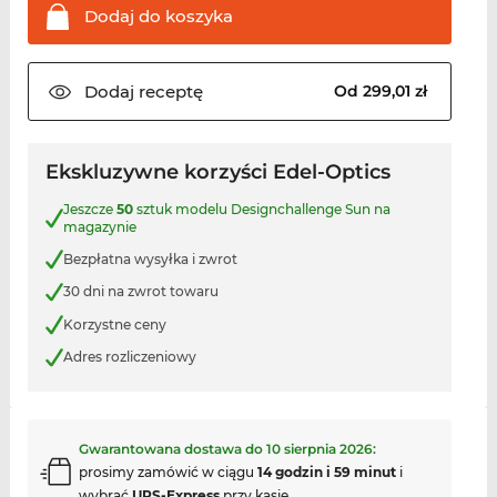
Dodaj do
koszyka
Dodaj
receptę
Od 299,01 zł
Ekskluzywne korzyści Edel-Optics
Jeszcze
50
sztuk modelu Designchallenge Sun na
magazynie
Bezpłatna wysyłka i zwrot
30 dni na zwrot towaru
Korzystne ceny
Adres rozliczeniowy
Gwarantowana dostawa do
10 sierpnia 2026
:
prosimy zamówić w ciągu
14 godzin i 59 minut
i
wybrać
UPS-Express
przy kasie.