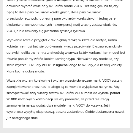
dowolnie wybrać dwie pary okularów marki VOOY. Bez względu na to, czy
będą to dwie pary okularów korekcyjnych, dwie pary okularów
przeciwsłonecznych, lub jedną parę okularów korekcyjnych i jedną parę
okularów przeciwsłonecznych - skomponuj swój własny zestaw okularów
VOOY, a nie zaskoczy cię już żadna sytuacja życiowa.
Wyzwanie zostało przyjęte! Z tak piękną ramką w kształcie motyla, żadna
kobieta nie musi bać się porównania, wręcz przeciwnie! Ekstrawagancki styl
oprawki i delikatna ramka z łatwością wygrywa każdy konkurs i ten model jest
równie popularny wśród kobiet każdego typu. Nie ważne czy modelka, czy
szara myszka - Okulary
VOOY Designchallenge
to okulary, dla każdej kobiety,
która kocha dobrą modę.
Wszystkie okulary korekcyjne i okulary przeciwsłoneczne marki VOOY zostały
zaprojektowane przez nas i dlatego są całkowicie wyjątkowe na rynku. Aby
skompletować swój własny zestaw okularów VOOY masz do wyboru
ponad
20.000 możliwych kombinacji
. Należy pamiętać, że przed realizacją
zamówienia należy dodać dwa modele marki VOOY do koszyka. Jeśli
wybierzesz wysyłkę ekspresową, paczka zostanie do Ciebie dostarczona nawet
już następnego dnia.