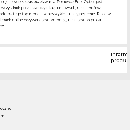
uje niewielki czas oczekiwania. Ponieważ Edel-Optics jest
a wszystkich poszukiwaczy okazji cenowych, u nas możesz
akupu tego top modelu w niezwykle atrakcyjnej cenie. To, co w
lepach online nazywane jest promocją, u nas jest po prostu
em.
Inform
produc
neczne
ne