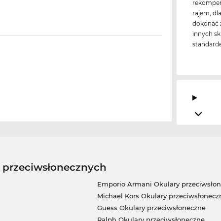
rekompens
rajem, dl
dokonać z
innych sk
standard
w przeciwsłonecznych
Emporio Armani Okulary przeciwsło
Michael Kors Okulary przeciwsłonecz
Guess Okulary przeciwsłoneczne
Ralph Okulary przeciwsłoneczne