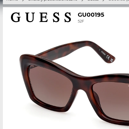
GU00195
52F