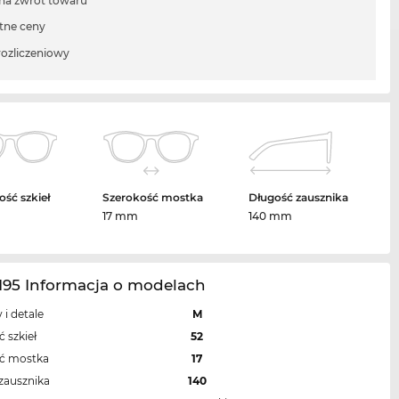
 na zwrot towaru
tne ceny
rozliczeniowy
ość szkieł
Szerokość mostka
Długość zausznika
17 mm
140 mm
195 Informacja o modelach
 i detale
M
 szkieł
52
ść mostka
17
zausznika
140