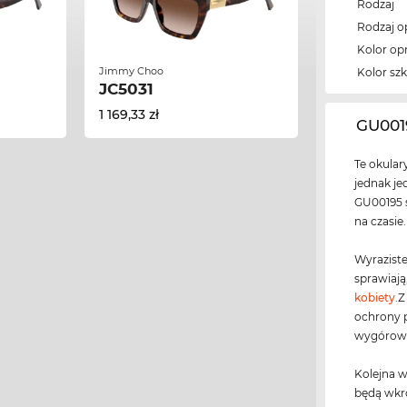
Rodzaj
Rodzaj 
Kolor op
Jimmy Choo
Kolor szk
JC5031
1 169,33 zł
‌GU001
Te okular
jednak je
GU00195 s
na czasie.
Wyraziste
sprawiają
kobiety
.Z
ochrony 
wygórowan
Kolejna w
będą wkr