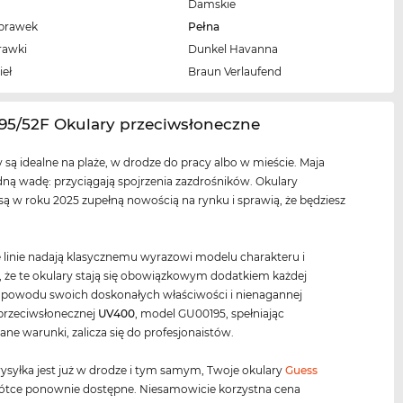
Damskie
oprawek
Pełna
rawki
Dunkel Havanna
ieł
Braun Verlaufend
95/52F Okulary przeciwsłoneczne
y są idealne na plaże, w drodze do pracy albo w mieście. Maja
dną wadę: przyciągają spojrzenia zazdrośników. Okulary
ą w roku 2025 zupełną nowością na rynku i sprawią, że będziesz
 linie nadają klasycznemu wyrazowi modelu charakteru i
, że te okulary stają się obowiązkowym dodatkiem każdej
 powodu swoich doskonałych właściwości i nienagannej
przeciwsłonecznej
UV400
, model GU00195, spełniając
e warunki, zalicza się do profesjonaistów.
ysyłka jest już w drodze i tym samym, Twoje okulary
Guess
ótce ponownie dostępne. Niesamowicie korzystna cena