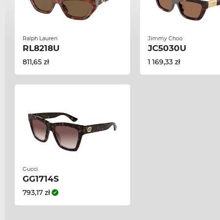
Ralph Lauren
Jimmy Choo
RL8218U
JC5030U
811,65 zł
1 169,33 zł
Gucci
GG1714S
793,17 zł