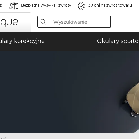
z!
Bezpłatna wysyłka i zwroty
30 dni na zwrot towaru
lary korekcyjne
Okulary sport
2F)