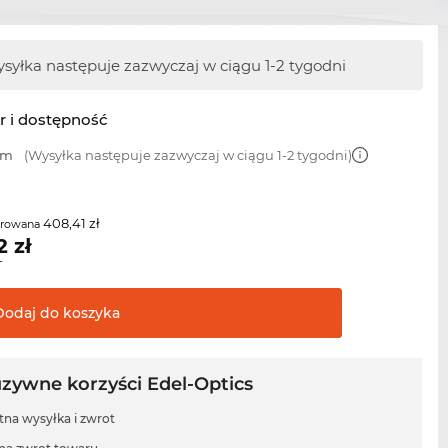
syłka następuje zazwyczaj w ciągu 1-2 tygodni
r i dostępność
mm
(Wysyłka następuje zazwyczaj w ciągu 1-2 tygodni)
408,41 zł
erowana
2
zł
T
Dodaj do
koszyka
uzywne korzyści Edel-Optics
tna wysyłka i zwrot