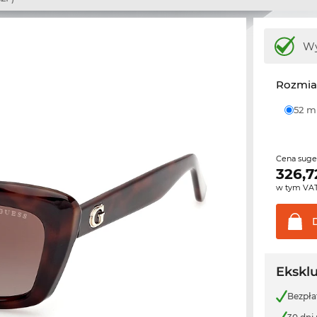
Wy
Rozmia
52 
Cena sug
326,7
w tym VA
Ekskl
Bezpła