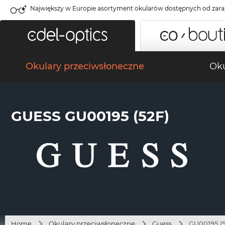
Największy w Europie asortyment okularów dostępnych od zara
Okulary przeciwsłoneczne
Oku
GUESS GU00195 (52F)
Home
Okulary przeciwsłoneczne
Guess
GU00195 (5