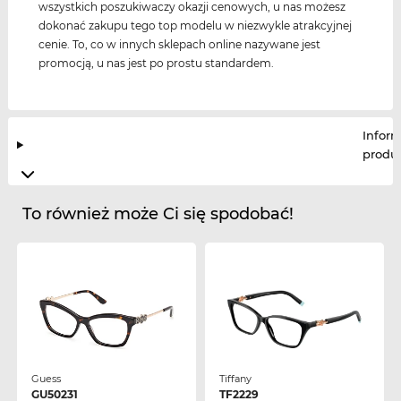
wszystkich poszukiwaczy okazji cenowych, u nas możesz
dokonać zakupu tego top modelu w niezwykle atrakcyjnej
cenie. To, co w innych sklepach online nazywane jest
promocją, u nas jest po prostu standardem.
Infor
produ
To również może Ci się spodobać!
Guess
Tiffany
GU50231
TF2229