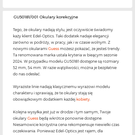
‌GU50181/001 Okulary korekcyjne
Tego, że okulary nadają stylu, jest oczywiście świadomy
każy klient Edel-Optics. Taki dodatek nadaje elegancji
zarówno w podróży, w pracy, jak i w czasie wolnym. Z
nowymi okularami
Guess
możesz pokazać, ze jesteś trendy.
Ta renomowana marka ustala kryteria w bieącym sezonie
2024. W przypadku modelu GU50181 dostępne są rozmiary
52 mm, 54 mm. W razie wątpliwości, można je bezpłatnie
do nas odesłać.
Wyraziste linie nadają klasycznemu wyrazowi modelu
charakteru i sprawiają, że te okulary stają się
obowiązkowym dodatkiem każdej
kobiety
.
Kolejna wysyłka jest już w drodze i tym samym, Twoje
okulary
Guess
będą wkrótce ponownie dostępne.
Niesamowicie korzystna cena rekompensuje niewielki czas
oczekiwania. Ponieważ Edel-Optics jest rajem, dla