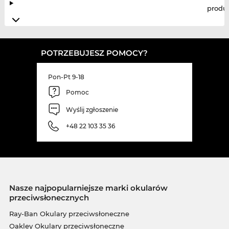
produ
POTRZEBUJESZ POMOCY?
Pon-Pt 9-18
Pomoc
Wyślij zgłoszenie
+48 22 103 35 36
Nasze najpopularniejsze marki okularów
przeciwsłonecznych
Ray-Ban Okulary przeciwsłoneczne
Oakley Okulary przeciwsłoneczne