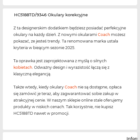
‌HC5188TD/9346 Okulary korekcyjne
Z ta designerskim dodatkiem będziesz posiadać perfekcyjne
okulary na każdy dzień. Z nowymi okularami
Coach
możesz
pokazać, ze jesteś trendy. Ta renomowana marka ustala
kryteria w bieącym sezonie 2025.
Ta oprawka jest zaprojektowana z myślą o silnych
kobietach
. Odważny design i wyrazistość łączą się z
klasyczną elegancją.
Także wtedy, kiedy okulary
Coach
nie są dostępne, opłaca
się zamówić je teraz, aby zagwarantować sobie zakup w
atrakcyjnej cenie. W naszym sklepie online stale oferujemy
produkty w niskich cenach. Tak korzystnie, nie kupisz
HC5188TD nawet w promocji.
Infor