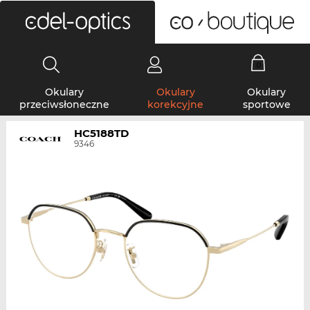
0
Okulary
Okulary
Okulary
przeciwsłoneczne
korekcyjne
sportowe
HC5188TD
9346