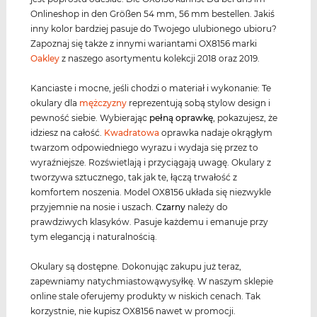
Onlineshop in den Größen 54 mm, 56 mm bestellen. Jakiś
inny kolor bardziej pasuje do Twojego ulubionego ubioru?
Zapoznaj się także z innymi wariantami OX8156 marki
Oakley
z naszego asortymentu kolekcji 2018 oraz 2019.
Kanciaste i mocne, jeśli chodzi o materiał i wykonanie: Te
okulary dla
mężczyzny
reprezentują sobą stylow design i
pewność siebie. Wybierając
pełną oprawkę
, pokazujesz, że
idziesz na całość.
Kwadratowa
oprawka nadaje okrągłym
twarzom odpowiedniego wyrazu i wydaja się przez to
wyraźniejsze. Rozświetlają i przyciągają uwagę. Okulary z
tworzywa sztucznego, tak jak te, łączą trwałość z
komfortem noszenia. Model OX8156 układa się niezwykle
przyjemnie na nosie i uszach.
Czarny
należy do
prawdziwych klasyków. Pasuje każdemu i emanuje przy
tym elegancją i naturalnością.
Okulary są dostępne. Dokonując zakupu już teraz,
zapewniamy natychmiastowąwysyłkę. W naszym sklepie
online stale oferujemy produkty w niskich cenach. Tak
korzystnie, nie kupisz OX8156 nawet w promocji.