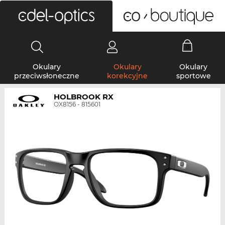
0
Okulary
Okulary
Okulary
przeciwsłoneczne
korekcyjne
sportowe
HOLBROOK RX
OX8156 - 815601