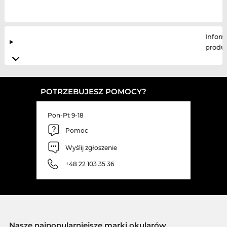
Infor
produ
POTRZEBUJESZ POMOCY?
Pon-Pt 9-18
Pomoc
Wyślij zgłoszenie
+48 22 103 35 36
Nasze najpopularniejsze marki okularów