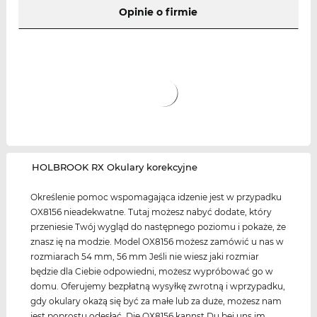
Opinie o firmie
‌HOLBROOK RX Okulary korekcyjne
Określenie pomoc wspomagająca idzenie jest w przypadku
OX8156 nieadekwatne. Tutaj możesz nabyć dodate, który
przeniesie Twój wygląd do następnego poziomu i pokaże, że
znasz ię na modzie. Model OX8156 możesz zamówić u nas w
rozmiarach 54 mm, 56 mm Jeśli nie wiesz jaki rozmiar
będzie dla Ciebie odpowiedni, możesz wypróbować go w
domu. Oferujemy bezpłatną wysyłkę zwrotną i wprzypadku,
gdy okulary okażą się być za małe lub za duże, możesz nam
jest poprostu odesłać. Die OX8156 kannst Du bei uns im