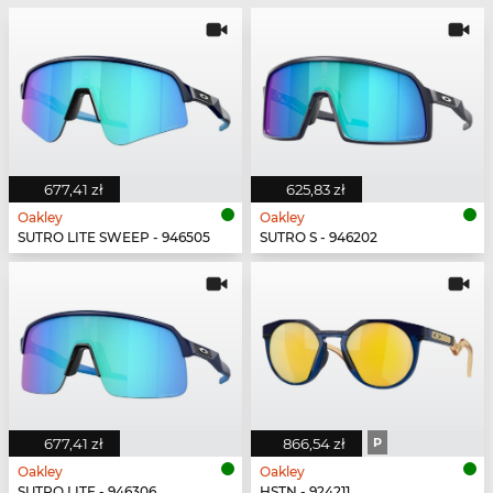
677,41 zł
625,83 zł
Oakley
Oakley
SUTRO LITE SWEEP - 946505
SUTRO S - 946202
677,41 zł
866,54 zł
P
Oakley
Oakley
SUTRO LITE - 946306
HSTN - 924211