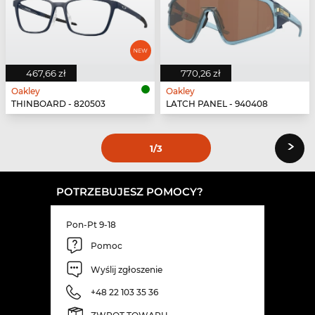
467,66 zł
770,26 zł
Oakley
Oakley
THINBOARD - 820503
LATCH PANEL - 940408
›
1
/3
POTRZEBUJESZ POMOCY?
Pon-Pt 9-18
Pomoc
Wyślij zgłoszenie
+48 22 103 35 36