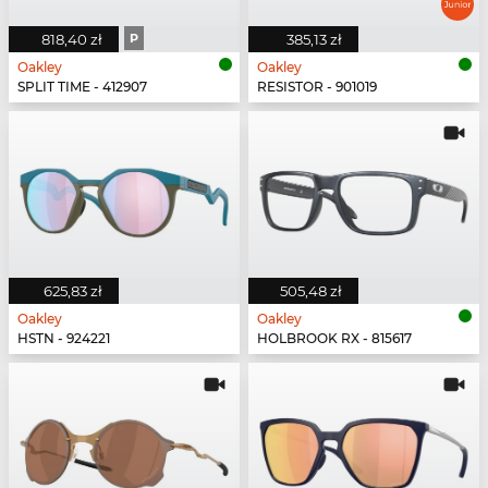
818,40 zł
P
385,13 zł
Oakley
Oakley
SPLIT TIME - 412907
RESISTOR - 901019
625,83 zł
505,48 zł
Oakley
Oakley
HSTN - 924221
HOLBROOK RX - 815617