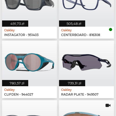
491,73 zł
505,48 zł
Oakley
Oakley
INSTAGATOR - 951403
CENTERBOARD - 816308
780,57 zł
739,31 zł
Oakley
Oakley
CLIFDEN - 944027
RADAR PLATE - 949507