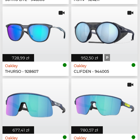
728,99 zł
952,50 zł
P
Oakley
Oakley
THURSO - 928607
CLIFDEN - 944005
677,41 zł
780,57 zł
Oakley
Oakley