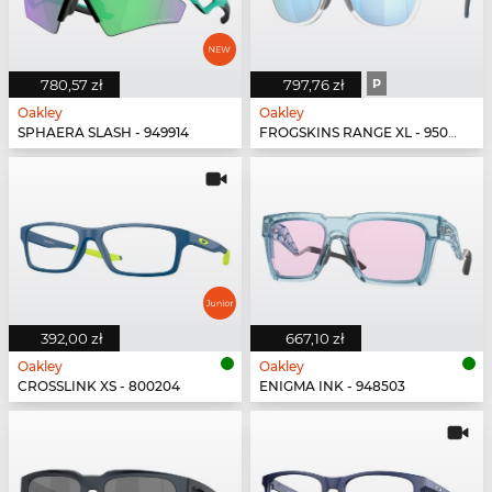
780,57 zł
797,76 zł
P
Oakley
Oakley
SPHAERA SLASH - 949914
FROGSKINS RANGE XL - 950303
392,00 zł
667,10 zł
Oakley
Oakley
CROSSLINK XS - 800204
ENIGMA INK - 948503