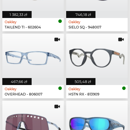
1 382,33 zł
746,18 zł
Oakley
Oakley
TAILEND TI - 602604
SIELO SQ - 948007
467,66 zł
505,48 zł
Oakley
Oakley
OVERHEAD - 806007
HSTN RX - 813909