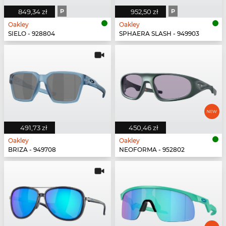
849,34 zł
P
952,50 zł
P
Oakley
Oakley
SIELO - 928804
SPHAERA SLASH - 949903
491,73 zł
450,46 zł
Oakley
Oakley
BRIZA - 949708
NEOFORMA - 952802