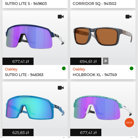
SUTRO LITE S - 949603
CORRIDOR SQ - 941502
677,41 zł
694,61 zł
P
Oakley
Oakley
SUTRO LITE - 946363
HOLBROOK XL - 941749
625,83 zł
677,41 zł