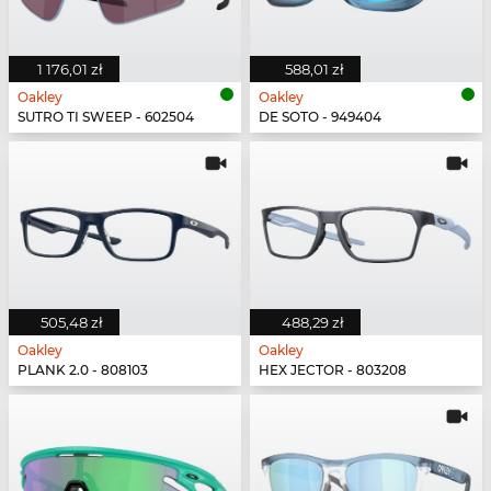
1 176,01 zł
588,01 zł
Oakley
Oakley
SUTRO TI SWEEP - 602504
DE SOTO - 949404
505,48 zł
488,29 zł
Oakley
Oakley
PLANK 2.0 - 808103
HEX JECTOR - 803208