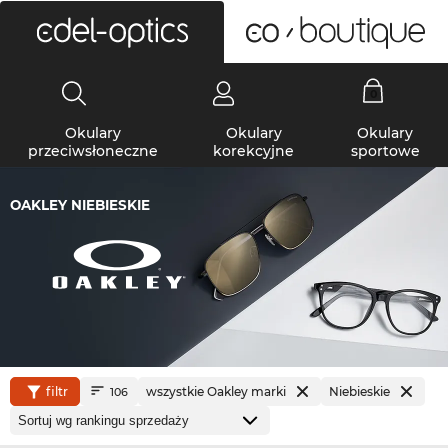
0
Okulary
Okulary
Okulary
przeciwsłoneczne
korekcyjne
sportowe
OAKLEY NIEBIESKIE
filtr
wszystkie Oakley marki
Niebieskie
106