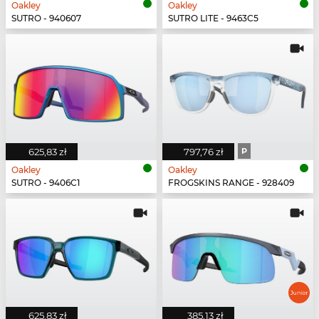
Oakley
Oakley
SUTRO - 940607
SUTRO LITE - 9463C5
625,83 zł
797,76 zł
P
Oakley
Oakley
SUTRO - 9406C1
FROGSKINS RANGE - 928409
625,83 zł
385,13 zł