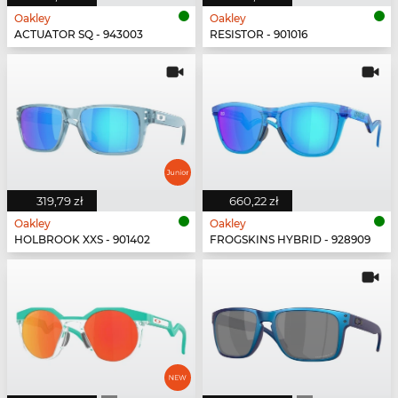
Oakley
Oakley
ACTUATOR SQ - 943003
RESISTOR - 901016
319,79 zł
660,22 zł
Oakley
Oakley
HOLBROOK XXS - 901402
FROGSKINS HYBRID - 928909