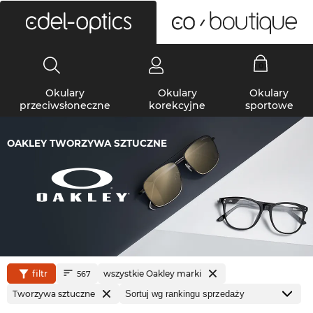
0
Okulary
Okulary
Okulary
przeciwsłoneczne
korekcyjne
sportowe
OAKLEY TWORZYWA SZTUCZNE
filtr
wszystkie Oakley marki
567
Tworzywa sztuczne