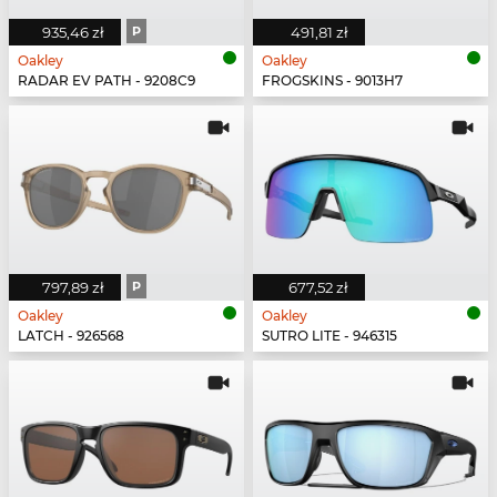
935,46 zł
P
491,81 zł
Oakley
Oakley
RADAR EV PATH - 9208C9
FROGSKINS - 9013H7
797,89 zł
P
677,52 zł
Oakley
Oakley
LATCH - 926568
SUTRO LITE - 946315