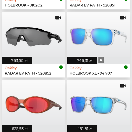
HOLBROOK - 9102O2
RADAR EV PATH - 920851
763,50 zł
746,31 zł
P
Oakley
Oakley
RADAR EV PATH - 920852
HOLBROOK XL - 941707
625,93 zł
491,81 zł