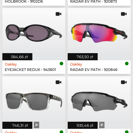
HOLBROOK - 9102D6
RADAR EV PATH - 920873
584,66 zł
763,50 zł
Oakley
Oakley
EYEJACKET REDUX - 943801
RADAR EV PATH - 920846
746,31 zł
P
935,46 zł
P
Oakley
Oakley