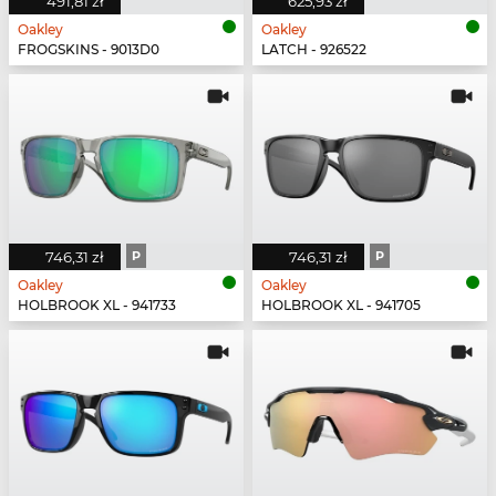
491,81 zł
625,93 zł
Oakley
Oakley
FROGSKINS - 9013D0
LATCH - 926522
746,31 zł
P
746,31 zł
P
Oakley
Oakley
HOLBROOK XL - 941733
HOLBROOK XL - 941705