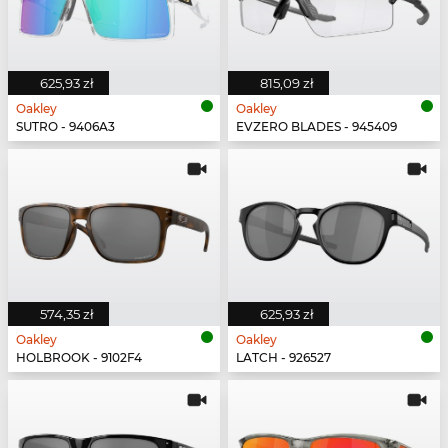
625,93 zł
815,09 zł
Oakley
Oakley
SUTRO - 9406A3
EVZERO BLADES - 945409
574,35 zł
625,93 zł
Oakley
Oakley
HOLBROOK - 9102F4
LATCH - 926527