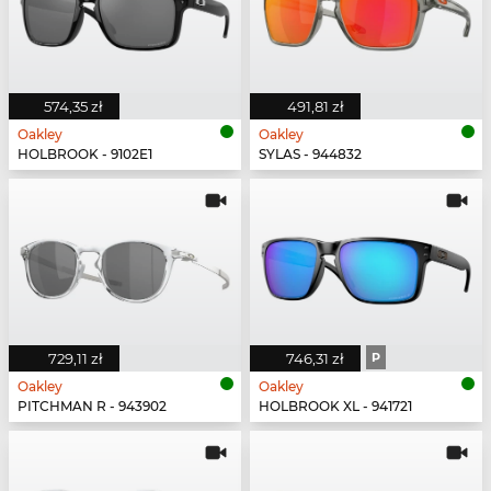
574,35 zł
491,81 zł
Oakley
Oakley
HOLBROOK - 9102E1
SYLAS - 944832
729,11 zł
746,31 zł
P
Oakley
Oakley
PITCHMAN R - 943902
HOLBROOK XL - 941721