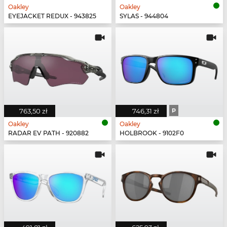
Oakley
Oakley
EYEJACKET REDUX - 943825
SYLAS - 944804
763,50 zł
746,31 zł
P
Oakley
Oakley
RADAR EV PATH - 920882
HOLBROOK - 9102F0