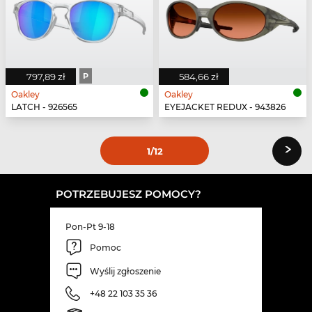
797,89 zł
P
584,66 zł
Oakley
Oakley
LATCH - 926565
EYEJACKET REDUX - 943826
›
1
/12
POTRZEBUJESZ POMOCY?
Pon-Pt 9-18
Pomoc
Wyślij zgłoszenie
+48 22 103 35 36