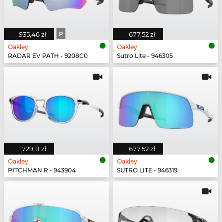
935,46 zł
P
677,52 zł
Oakley
Oakley
RADAR EV PATH - 9208C0
Sutro Lite - 946305
729,11 zł
677,52 zł
Oakley
Oakley
PITCHMAN R - 943904
SUTRO LITE - 946319