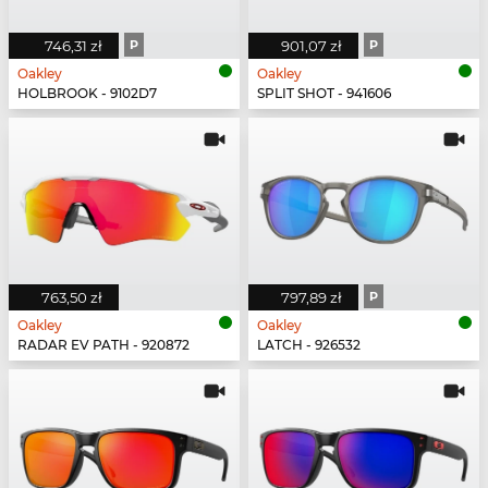
746,31 zł
P
901,07 zł
P
Oakley
Oakley
HOLBROOK - 9102D7
SPLIT SHOT - 941606
763,50 zł
797,89 zł
P
Oakley
Oakley
RADAR EV PATH - 920872
LATCH - 926532