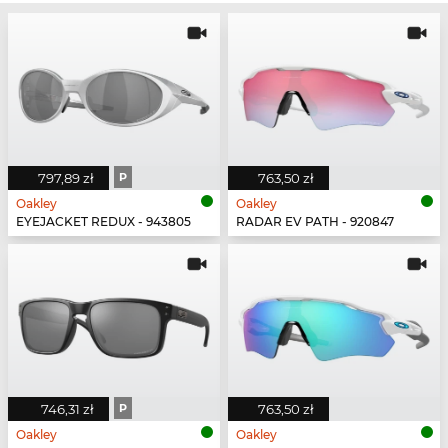
797,89 zł
P
763,50 zł
Oakley
Oakley
EYEJACKET REDUX - 943805
RADAR EV PATH - 920847
746,31 zł
P
763,50 zł
Oakley
Oakley