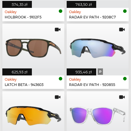
574,35 zł
763,50 zł
Oakley
Oakley
HOLBROOK - 9102F5
RADAR EV PATH - 9208C7
625,93 zł
935,46 zł
P
Oakley
Oakley
LATCH BETA - 943603
RADAR EV PATH - 920855