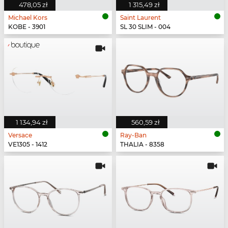
478,05 zł
1 315,49 zł
Michael Kors
Saint Laurent
KOBE - 3901
SL 30 SLIM - 004
1 134,94 zł
560,59 zł
Versace
Ray-Ban
VE1305 - 1412
THALIA - 8358