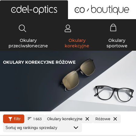
0
Okulary
Okulary
Okulary
przeciwsłoneczne
korekcyjne
sportowe
OKULARY KOREKCYJNE RÓŻOWE
filtr
Okulary korekcyjne
Różowe
1 663