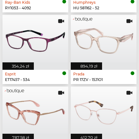
Ray-Ban Kids
Humphreys
RY1053 - 4092
HU 581162 - 52
354,24 zł
894,19 zł
Esprit
Prada
ET17457 - 534
PR 17ZV - 15J1O1
787,58 zł
412,70 zł