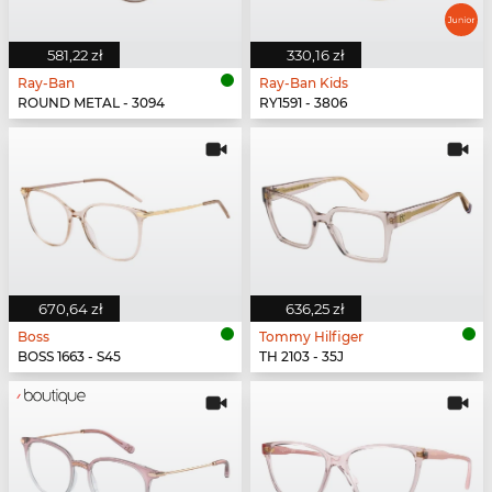
581,22 zł
330,16 zł
Ray-Ban
Ray-Ban Kids
ROUND METAL - 3094
RY1591 - 3806
670,64 zł
636,25 zł
Boss
Tommy Hilfiger
BOSS 1663 - S45
TH 2103 - 35J