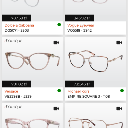
787,58 zł
343,92 zł
Dolce & Gabbana
Vogue Eyewear
DG5071 - 3303
VO5518 - 2942
791,02 zł
739,43 zł
Versace
Michael Kors
VE3298B - 5339
EMPIRE SQUARE 3 - 1108