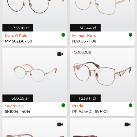
753,18 zł
512,44 zł
Marc O Polo
Michael Kors
MP 502136 - 50
NAXOS - 1108
560,59 zł
1 238,11 zł
Swarovski
Prada
SK1004 - 4014
PR A54VD - SVF1O1