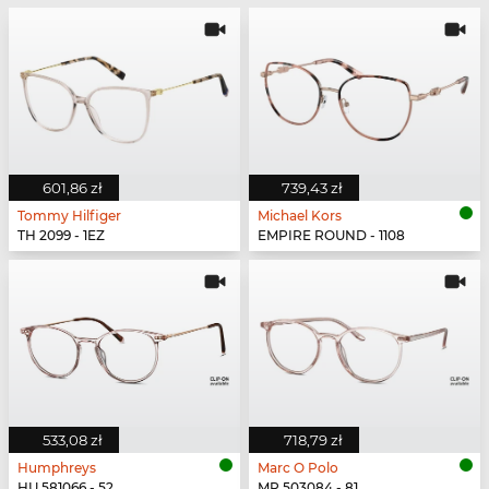
601,86 zł
739,43 zł
Tommy Hilfiger
Michael Kors
TH 2099 - 1EZ
EMPIRE ROUND - 1108
533,08 zł
718,79 zł
Humphreys
Marc O Polo
HU 581066 - 52
MP 503084 - 81