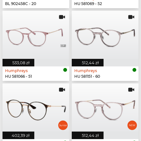
BL 902458C - 20
HU 581069 - 52
533,08 zł
512,44 zł
Humphreys
Humphreys
HU 581066 - 51
HU 581151 - 60
402,39 zł
512,44 zł