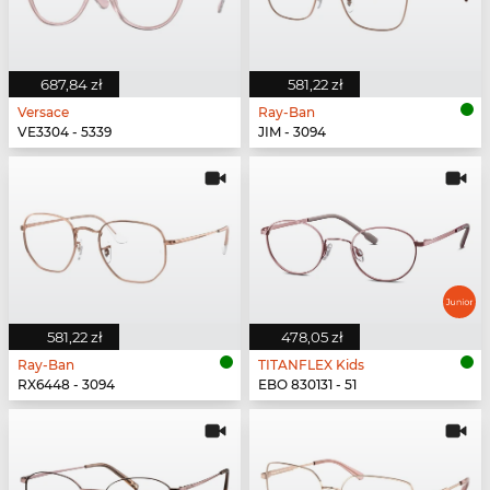
687,84 zł
581,22 zł
Versace
Ray-Ban
VE3304 - 5339
JIM - 3094
581,22 zł
478,05 zł
Ray-Ban
TITANFLEX Kids
RX6448 - 3094
EBO 830131 - 51