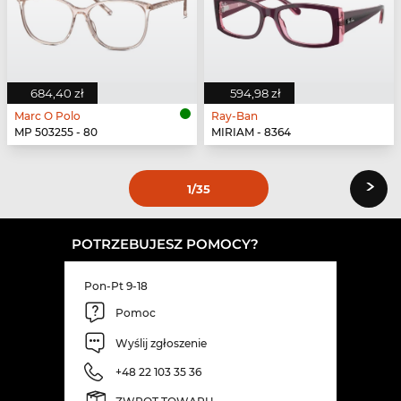
684,40 zł
594,98 zł
Marc O Polo
Ray-Ban
MP 503255 - 80
MIRIAM - 8364
›
1
/35
POTRZEBUJESZ POMOCY?
Pon-Pt 9-18
Pomoc
Wyślij zgłoszenie
+48 22 103 35 36