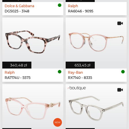
Dolce & Gabbana
Ralph
DG5025 - 3148
RA6046 - 9095
340,48 zł
653,45 zł
Ralph
Ray-Ban
RA7174U - 5575
RX7140 - 8335