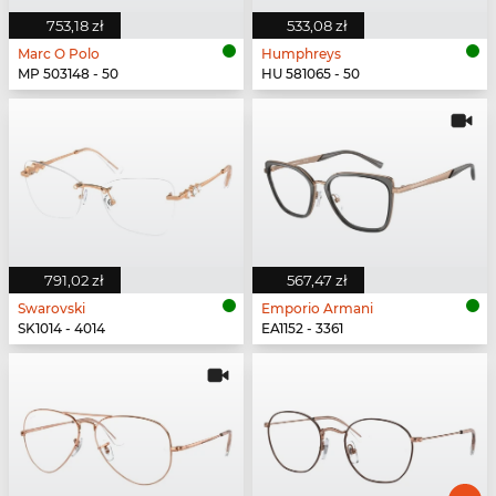
753,18 zł
533,08 zł
Marc O Polo
Humphreys
MP 503148 - 50
HU 581065 - 50
791,02 zł
567,47 zł
Swarovski
Emporio Armani
SK1014 - 4014
EA1152 - 3361