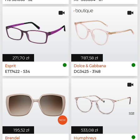
271,70 zł
787,58 zł
Esprit
Dolce & Gabbana
ET17422 - 534
DG3425 - 3148
195,52 zł
533,08 zł
Brendel
Humphreys