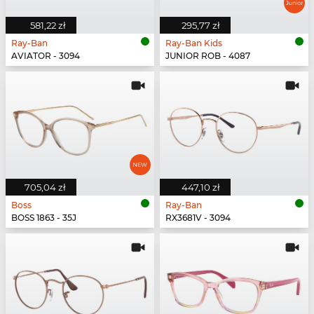
581,22 zł
295,77 zł
Ray-Ban
Ray-Ban Kids
AVIATOR - 3094
JUNIOR ROB - 4087
705,04 zł
447,10 zł
Boss
Ray-Ban
BOSS 1863 - 35J
RX3681V - 3094