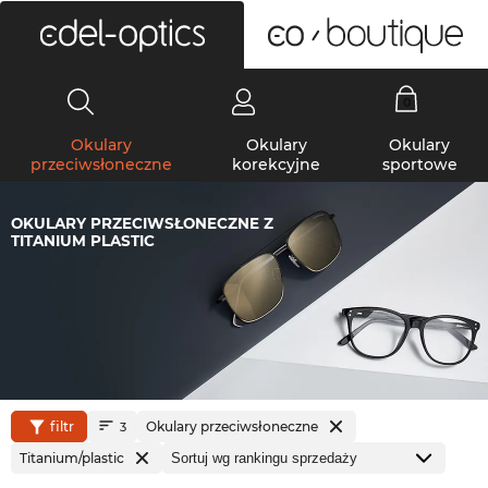
0
Okulary
Okulary
Okulary
przeciwsłoneczne
korekcyjne
sportowe
OKULARY PRZECIWSŁONECZNE Z
TITANIUM PLASTIC
filtr
Okulary przeciwsłoneczne
3
Titanium/plastic