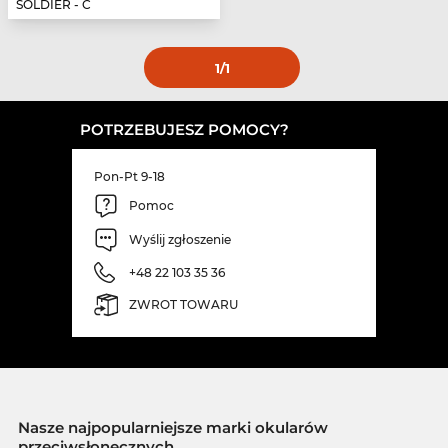
SOLDIER - C
1
/1
POTRZEBUJESZ POMOCY?
Pon-Pt 9-18
Pomoc
Wyślij zgłoszenie
+48 22 103 35 36
ZWROT TOWARU
Nasze najpopularniejsze marki okularów
przeciwsłonecznych