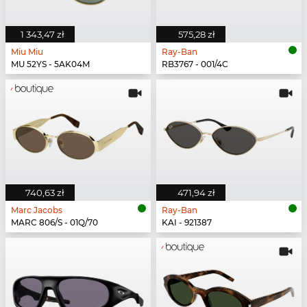
1 343,47 zł
575,28 zł
Miu Miu
Ray-Ban
MU 52YS - 5AK04M
RB3767 - 001/4C
740,63 zł
471,94 zł
Marc Jacobs
Ray-Ban
MARC 806/S - 01Q/70
KAI - 921387