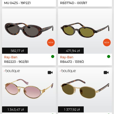
MU 04ZS - 19P2Z1
RB3774D - 001/87
582,17 zł
471,94 zł
Ray-Ban
Ray-Ban
RB2223 - 902/B1
RB4472 - 1359/2
1 343,47 zł
1 377,92 zł