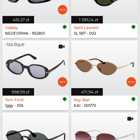
451,27 zł
1 395,14 zł
Oakley
Saint Laurent
NEOFORMA - 952801
SL 567 - 002
998,99 zł
471,94 zł
Tom Ford
Ray-Ban
Iggy - 01A
KAI - 001/73