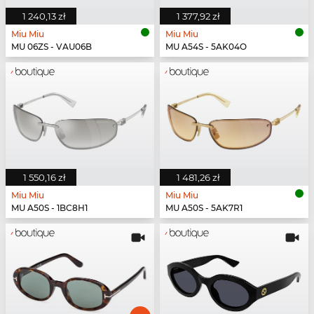
1 240,13 zł
1 377,92 zł
Miu Miu
Miu Miu
MU 06ZS - VAU06B
MU A54S - 5AK04O
1 550,16 zł
1 481,26 zł
Miu Miu
Miu Miu
MU A50S - 1BC8H1
MU A50S - 5AK7R1