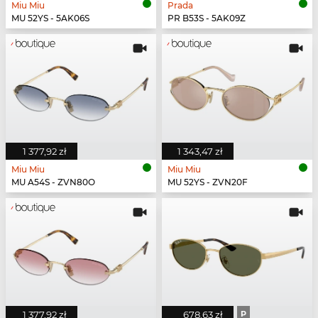
Miu Miu
Prada
MU 52YS - 5AK06S
PR B53S - 5AK09Z
1 377,92 zł
1 343,47 zł
Miu Miu
Miu Miu
MU A54S - ZVN80O
MU 52YS - ZVN20F
1 377,92 zł
678,63 zł
P