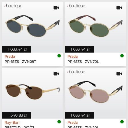
1 033,44 zł
1 033,44 zł
Prada
Prada
PR 65ZS - ZVN09T
PR 65ZS - ZVN70L
540,83 zł
1 033,44 zł
Ray-Ban
Prada
RB3774D - 001/73
PR 65ZS - ZVN20I