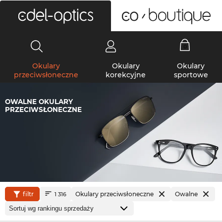
0
Okulary
Okulary
Okulary
przeciwsłoneczne
korekcyjne
sportowe
OWALNE OKULARY
PRZECIWSŁONECZNE
filtr
Okulary przeciwsłoneczne
Owalne
1 316