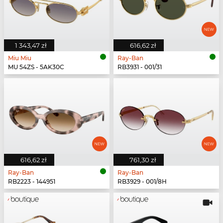
1 343,47 zł
616,62 zł
Miu Miu
Ray-Ban
MU 54ZS - 5AK30C
RB3931 - 001/31
616,62 zł
761,30 zł
Ray-Ban
Ray-Ban
RB2223 - 144951
RB3929 - 001/8H