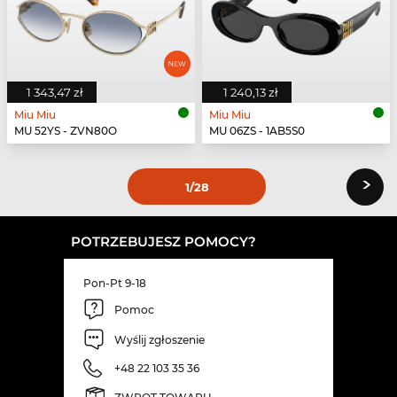
1 343,47 zł
1 240,13 zł
Miu Miu
Miu Miu
MU 52YS - ZVN80O
MU 06ZS - 1AB5S0
›
1
/28
POTRZEBUJESZ POMOCY?
Pon-Pt 9-18
Pomoc
Wyślij zgłoszenie
+48 22 103 35 36