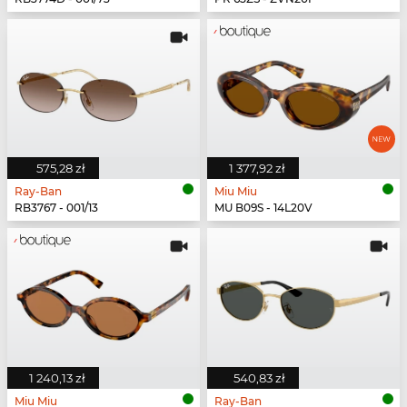
575,28 zł
1 377,92 zł
Ray-Ban
Miu Miu
RB3767 - 001/13
MU B09S - 14L20V
1 240,13 zł
540,83 zł
Miu Miu
Ray-Ban