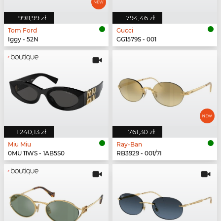
998,99 zł
794,46 zł
Tom Ford
Gucci
Iggy - 52N
GG1579S - 001
1 240,13 zł
761,30 zł
Miu Miu
Ray-Ban
0MU 11WS - 1AB5S0
RB3929 - 001/7I