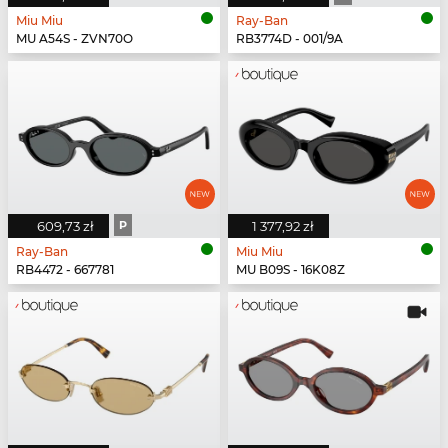
Miu Miu
Ray-Ban
MU A54S - ZVN70O
RB3774D - 001/9A
609,73 zł
P
1 377,92 zł
Ray-Ban
Miu Miu
RB4472 - 667781
MU B09S - 16K08Z