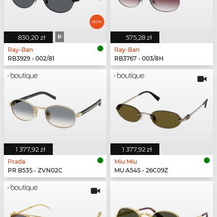
830,20 zł
P
575,28 zł
Ray-Ban
Ray-Ban
RB3929 - 002/81
RB3767 - 003/8H
1 377,92 zł
1 377,92 zł
Prada
Miu Miu
PR B53S - ZVN02C
MU A54S - 26C09Z