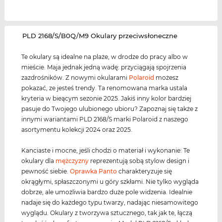
‌PLD 2168/S/B0Q/M9 Okulary przeciwsłoneczne
Te okulary są idealne na plaże, w drodze do pracy albo w
mieście. Maja jednak jedną wadę: przyciągają spojrzenia
zazdrośników. Z nowymi okularami
Polaroid
możesz
pokazać, ze jesteś trendy. Ta renomowana marka ustala
kryteria w bieącym sezonie 2025. Jakiś inny kolor bardziej
pasuje do Twojego ulubionego ubioru? Zapoznaj się także z
innymi wariantami PLD 2168/S marki Polaroid z naszego
asortymentu kolekcji 2024 oraz 2025.
Kanciaste i mocne, jeśli chodzi o materiał i wykonanie: Te
okulary dla
mężczyzny
reprezentują sobą stylow design i
pewność siebie.
Oprawka Panto
charakteryzuje się
okrągłymi, spłaszczonymi u góry szkłami. Nie tylko wygląda
dobrze, ale umożliwia bardzo duże pole widzenia. Idealnie
nadaje się do każdego typu twarzy, nadając niesamowitego
wyglądu. Okulary z tworzywa sztucznego, tak jak te, łączą