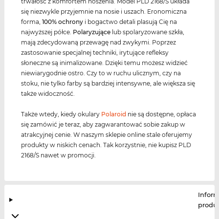
trwałość z komfortem noszenia. Model PLD 2168/S układa
się niezwykle przyjemnie na nosie i uszach. Eronomiczna
forma,
100% ochrony
i bogactwo detali plasują Cię na
najwyższej półce.
Polaryzujące
lub spolaryzowane szkła,
mają zdecydowaną przewagę nad zwykymi. Poprzez
zastosowanie specjalnej techniki, irytujące refleksy
słoneczne są inimalizowane. Dzięki temu możesz widzieć
niewiarygodnie ostro. Czy to w ruchu ulicznym, czy na
stoku, nie tylko farby są bardziej intensywne, ale większa się
także widoczność.
Także wtedy, kiedy okulary
Polaroid
nie są dostępne, opłaca
się zamówić je teraz, aby zagwarantować sobie zakup w
atrakcyjnej cenie. W naszym sklepie online stale oferujemy
produkty w niskich cenach. Tak korzystnie, nie kupisz PLD
2168/S nawet w promocji.
Infor
produ