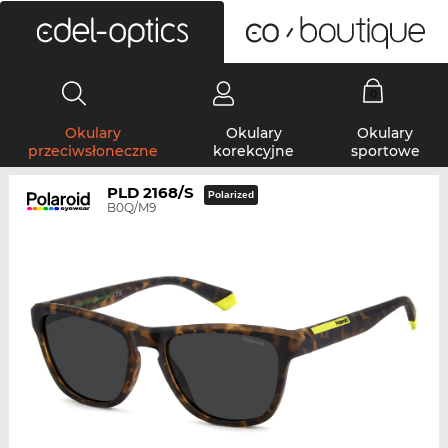
0
Okulary
Okulary
Okulary
przeciwsłoneczne
korekcyjne
sportowe
PLD 2168/S
Polarized
B0Q/M9