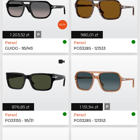
1 203,52 zł
P
980,01 zł
Persol
Persol
GUIDO - 95/M3
PO3328S - 121533
876,85 zł
1 151,94 zł
P
Persol
Persol
PO3315S - 95/31
PO3328S - 1213S3