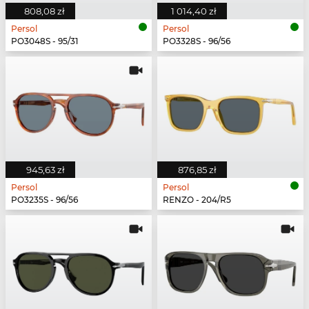
808,08 zł
1 014,40 zł
Persol
Persol
PO3048S - 95/31
PO3328S - 96/56
945,63 zł
876,85 zł
Persol
Persol
PO3235S - 96/56
RENZO - 204/R5