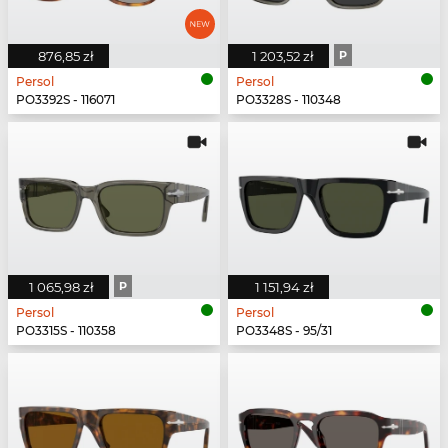
876,85 zł
1 203,52 zł
P
Persol
Persol
PO3392S - 116071
PO3328S - 110348
1 065,98 zł
P
1 151,94 zł
Persol
Persol
PO3315S - 110358
PO3348S - 95/31