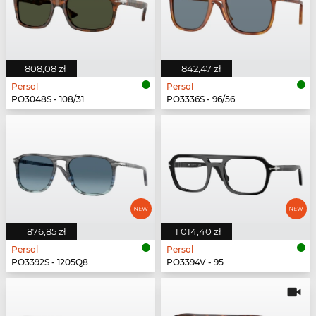
808,08 zł
842,47 zł
Persol
Persol
PO3048S - 108/31
PO3336S - 96/56
876,85 zł
1 014,40 zł
Persol
Persol
PO3392S - 1205Q8
PO3394V - 95