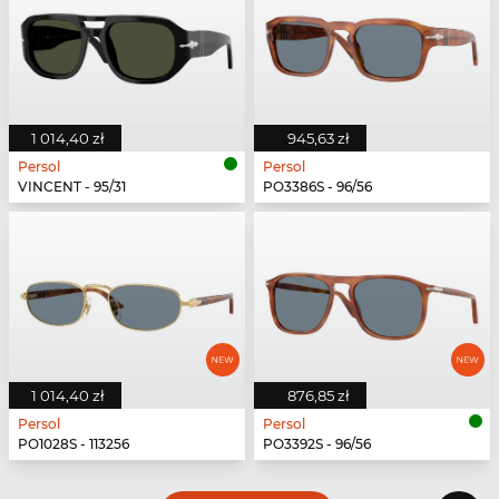
1 014,40 zł
945,63 zł
Persol
Persol
VINCENT - 95/31
PO3386S - 96/56
1 014,40 zł
876,85 zł
Persol
Persol
PO1028S - 113256
PO3392S - 96/56