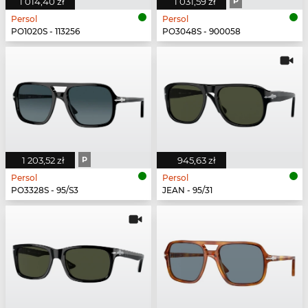
1 014,40 zł
1 031,59 zł
P
Persol
Persol
PO1020S - 113256
PO3048S - 900058
1 203,52 zł
P
945,63 zł
Persol
Persol
PO3328S - 95/S3
JEAN - 95/31