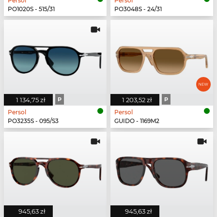
Persol
Persol
PO1020S - 515/31
PO3048S - 24/31
1 134,75 zł
P
1 203,52 zł
P
Persol
Persol
PO3235S - 095/S3
GUIDO - 1169M2
945,63 zł
945,63 zł