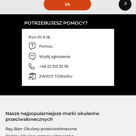
›
1
/4
POTRZEBUJESZ POMOCY?
Pon-Pt 9-18
Pomoc
Wyślij zgłoszenie
+48 22 103 35 36
ZWROT TOWARU
Nasze najpopularniejsze marki okularów
przeciwsłonecznych
Ray-Ban Okulary przeciwsłoneczne