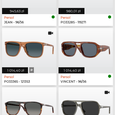
945,63 zł
980,01 zł
Persol
Persol
JEAN - 96/56
PO3328S - 119271
1 014,40 zł
P
1 014,40 zł
Persol
Persol
PO3336S - 1213S3
VINCENT - 96/56