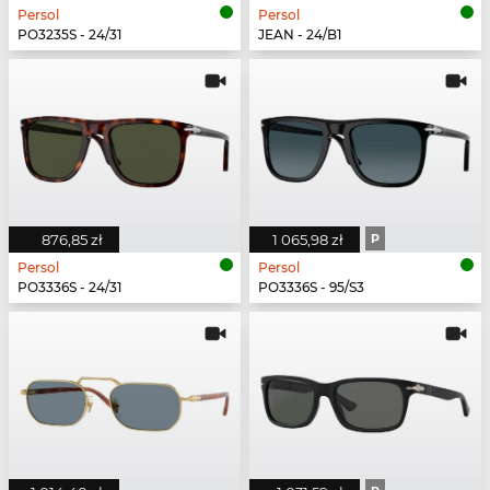
Persol
Persol
PO3235S - 24/31
JEAN - 24/B1
876,85 zł
1 065,98 zł
P
Persol
Persol
PO3336S - 24/31
PO3336S - 95/S3