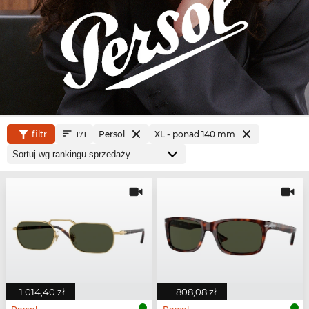
filtr
Persol
XL - ponad 140 mm
171
1 014,40 zł
808,08 zł