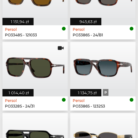
1 151,94 zł
945,63 zł
Persol
Persol
PO3348S - 121033
PO3386S - 24/B1
1 014,40 zł
1 134,75 zł
P
Persol
Persol
PO3328S - 24/31
PO3386S - 1232S3