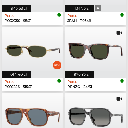
945,63 zł
1 134,75 zł
P
Persol
Persol
PO3235S - 95/31
JEAN - 110348
1 014,40 zł
876,85 zł
Persol
Persol
PO1028S - 515/31
RENZO - 24/31