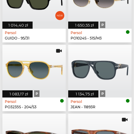
1 014,40 zł
1 650,55 zł
P
Persol
Persol
GUIDO - 95/31
PO1024S - 515/M3
1 083,17 zł
P
1 134,75 zł
P
Persol
Persol
PO3235S - 204/S3
JEAN - 11893R