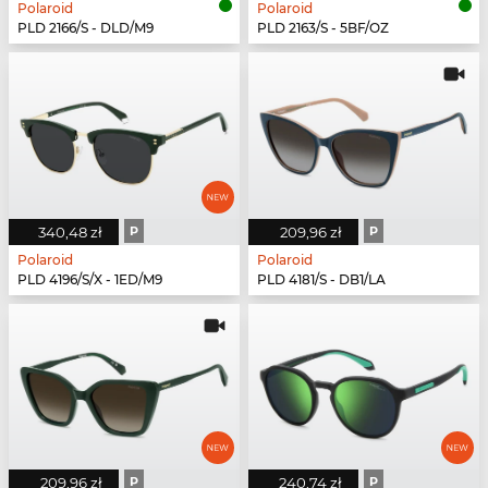
Polaroid
Polaroid
PLD 2166/S - DLD/M9
PLD 2163/S - 5BF/OZ
340,48 zł
P
209,96 zł
P
Polaroid
Polaroid
PLD 4196/S/X - 1ED/M9
PLD 4181/S - DB1/LA
209,96 zł
P
240,74 zł
P