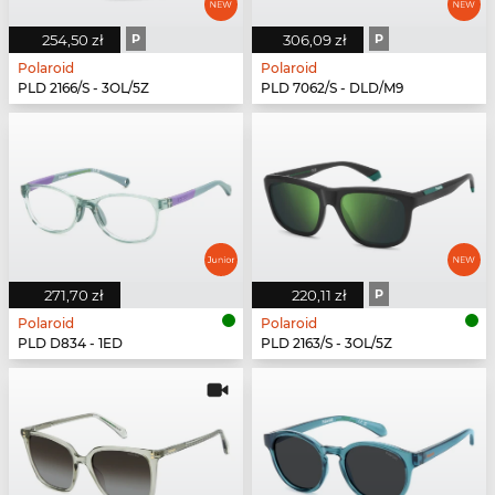
254,50 zł
P
306,09 zł
P
Polaroid
Polaroid
PLD 2166/S - 3OL/5Z
PLD 7062/S - DLD/M9
271,70 zł
220,11 zł
P
Polaroid
Polaroid
PLD D834 - 1ED
PLD 2163/S - 3OL/5Z