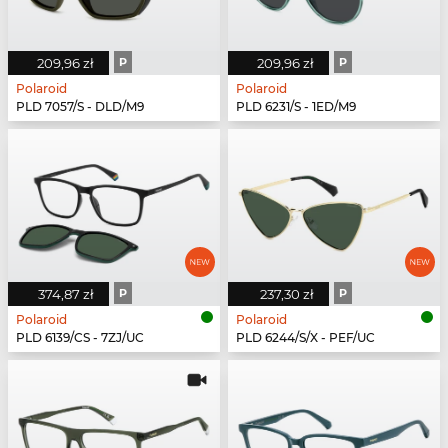
209,96 zł
P
209,96 zł
P
Polaroid
Polaroid
PLD 7057/S - DLD/M9
PLD 6231/S - 1ED/M9
374,87 zł
P
237,30 zł
P
Polaroid
Polaroid
PLD 6139/CS - 7ZJ/UC
PLD 6244/S/X - PEF/UC