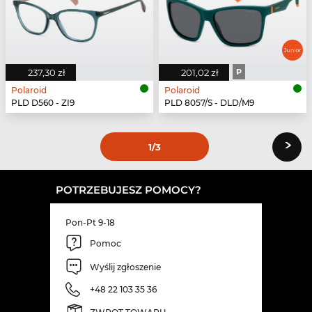
237,30 zł
201,02 zł
P
Polaroid
Polaroid
PLD D560 - ZI9
PLD 8057/S - DLD/M9
›
1
/3
POTRZEBUJESZ POMOCY?
Pon-Pt 9-18
Pomoc
Wyślij zgłoszenie
+48 22 103 35 36