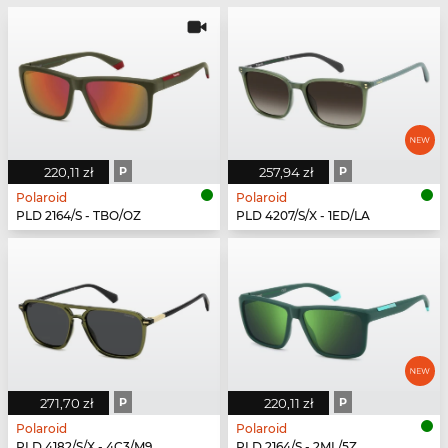
220,11 zł
P
257,94 zł
P
Polaroid
Polaroid
PLD 2164/S - TBO/OZ
PLD 4207/S/X - 1ED/LA
271,70 zł
P
220,11 zł
P
Polaroid
Polaroid
PLD 4182/S/X - 4C3/M9
PLD 2164/S - 2ML/5Z