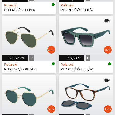
Polaroid
Polaroid
PLD 4189/S - 1ED/LA
PLD 2170/S/X - 3OL/78
205,49 zł
P
237,30 zł
P
Polaroid
Polaroid
PLD 8073/S - PEF/UC
PLD 6241/S/X - ZI9/WJ