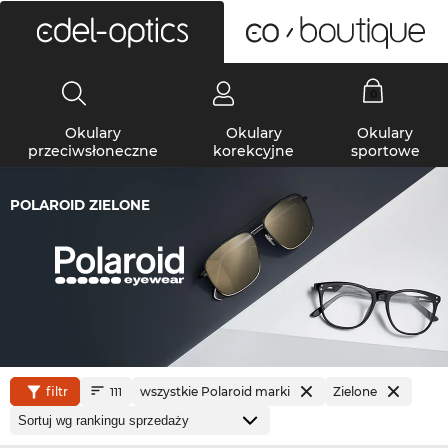
0
Okulary
Okulary
Okulary
przeciwsłoneczne
korekcyjne
sportowe
POLAROID ZIELONE
filtr
wszystkie Polaroid marki
Zielone
111