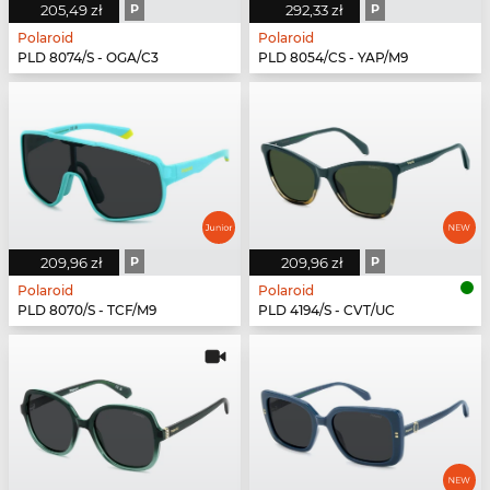
205,49 zł
P
292,33 zł
P
Polaroid
Polaroid
PLD 8074/S - OGA/C3
PLD 8054/CS - YAP/M9
209,96 zł
P
209,96 zł
P
Polaroid
Polaroid
PLD 8070/S - TCF/M9
PLD 4194/S - CVT/UC