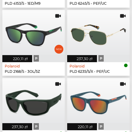
PLD 4153/S - 1ED/M9
PLD 6245/S - PEF/UC
220,11 zł
P
237,30 zł
P
Polaroid
Polaroid
PLD 2168/S - 3OL/5Z
PLD 6235/S/X - PEF/UC
237,30 zł
P
220,11 zł
P