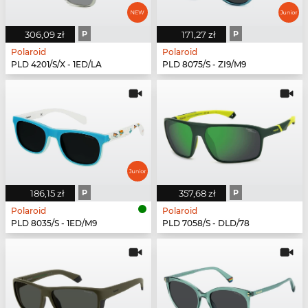
306,09 zł
P
171,27 zł
P
Polaroid
Polaroid
PLD 4201/S/X - 1ED/LA
PLD 8075/S - ZI9/M9
186,15 zł
P
357,68 zł
P
Polaroid
Polaroid
PLD 8035/S - 1ED/M9
PLD 7058/S - DLD/78