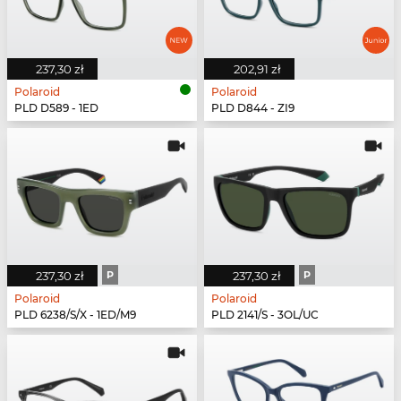
237,30 zł
202,91 zł
Polaroid
Polaroid
PLD D589 - 1ED
PLD D844 - ZI9
237,30 zł
P
237,30 zł
P
Polaroid
Polaroid
PLD 6238/S/X - 1ED/M9
PLD 2141/S - 3OL/UC