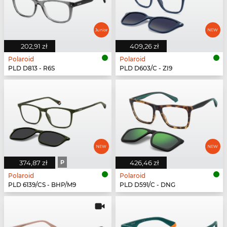
202,91 zł
409,26 zł
Polaroid
Polaroid
PLD D813 - R6S
PLD D603/C - ZI9
374,87 zł
P
426,46 zł
Polaroid
Polaroid
PLD 6139/CS - BHP/M9
PLD D591/C - DNG