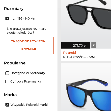
rozmiary
L
136 - 140 Mm
Nie znasz jeszcze rozmiaru
swoich okularów?
ZNAJDŹ ODPOWIEDNI
271,70 zł
P
ROZMIAR
Polaroid
PLD 4182/S/X - 807/M9
Popularne
Dostępne W Sprzedaży
Cyfrowa Przymiarka
Marka
Wszystkie Polaroid Marki