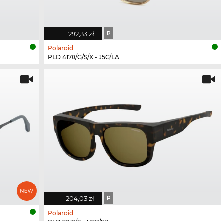
292,33 zł
P
Polaroid
PLD 4170/G/S/X - J5G/LA
204,03 zł
P
Polaroid