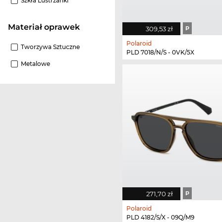
Szkła Lustrzanki
Materiał oprawek
309,53 zł
P
Polaroid
Tworzywa Sztuczne
PLD 7018/N/S - 0VK/5X
Metalowe
271,70 zł
P
Polaroid
PLD 4182/S/X - 09Q/M9