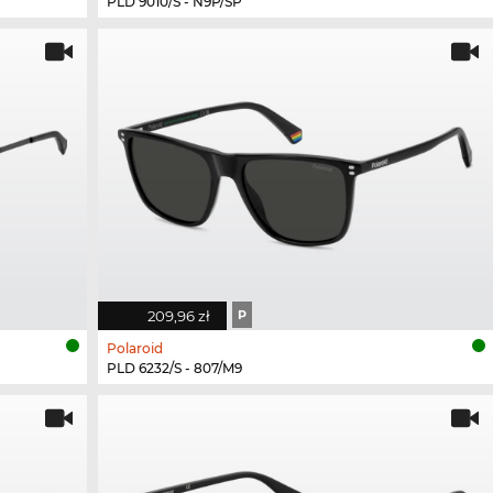
PLD 9010/S - N9P/SP
209,96 zł
P
Polaroid
PLD 6232/S - 807/M9