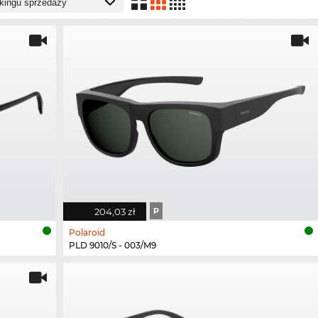
204,03 zł
P
Polaroid
PLD 9010/S - 003/M9