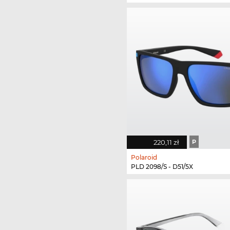
220,11 zł
P
Polaroid
PLD 2098/S - D51/5X