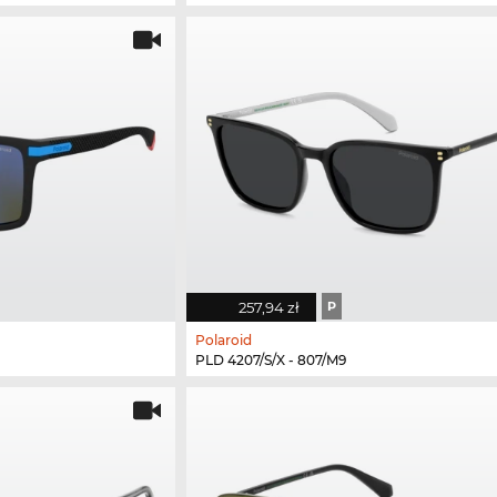
257,94 zł
P
Polaroid
PLD 4207/S/X - 807/M9