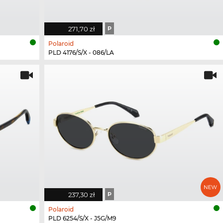
271,70 zł
P
Polaroid
PLD 4176/S/X - 086/LA
237,30 zł
P
Polaroid
PLD 6254/S/X - J5G/M9