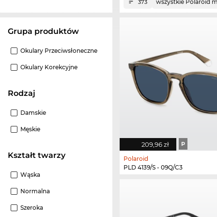
wszystkie Polaroid m
373
grupa produktów
Okulary Przeciwsłoneczne
Okulary Korekcyjne
Rodzaj
Damskie
Męskie
209,96 zł
P
Kształt twarzy
Polaroid
PLD 4139/S - 09Q/C3
Wąska
Normalna
Szeroka