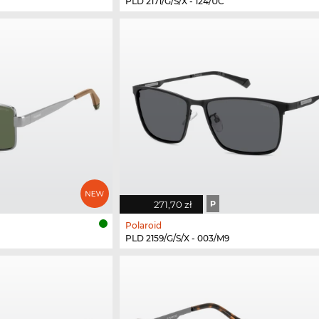
PLD 2171/G/S/X - 124/UC
271,70 zł
P
Polaroid
PLD 2159/G/S/X - 003/M9