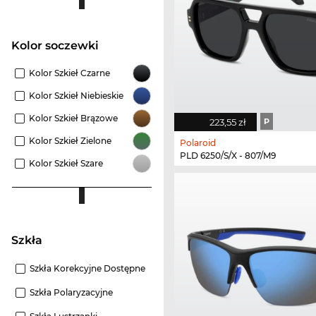
Kolor soczewki
Kolor Szkieł Czarne
Kolor Szkieł Niebieskie
Kolor Szkieł Brązowe
223,55 zł
P
Kolor Szkieł Zielone
Polaroid
PLD 6250/S/X - 807/M9
Kolor Szkieł Szare
szkła
Szkła Korekcyjne Dostępne
Szkła Polaryzacyjne