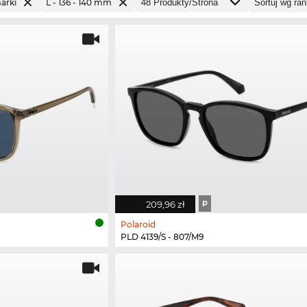
arki
L - 136 - 140 mm
209,96 zł
P
Polaroid
PLD 4139/S - 807/M9