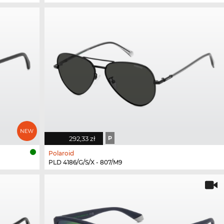
292,33 zł
P
Polaroid
PLD 4186/G/S/X - 807/M9