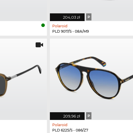
204,03 zł
P
Polaroid
PLD 9017/S - 08A/M9
209,96 zł
P
Polaroid
PLD 6225/S - 086/Z7