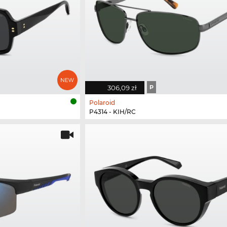
306,09 zł
P
Polaroid
P4314 - KIH/RC