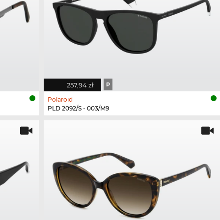
257,94 zł
P
Polaroid
PLD 2092/S - 003/M9