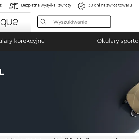
z!
Bezpłatna wysyłka i zwroty
30 dni na zwrot towaru
lary korekcyjne
Okulary sport
L