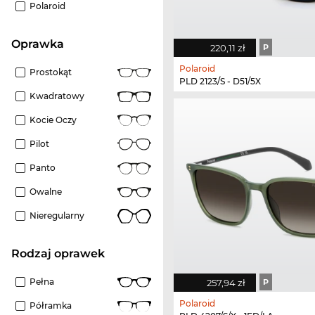
Polaroid
oprawka
220,11 zł
P
Polaroid
Prostokąt
PLD 2123/S - D51/5X
Kwadratowy
Kocie Oczy
Pilot
Panto
Owalne
Nieregularny
rodzaj oprawek
Pełna
257,94 zł
P
Polaroid
Półramka