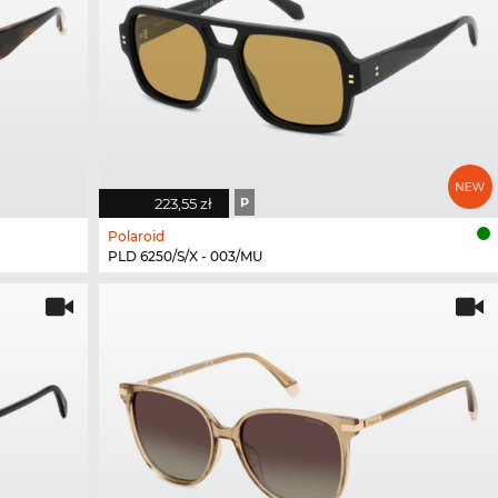
223,55 zł
P
Polaroid
PLD 6250/S/X - 003/MU