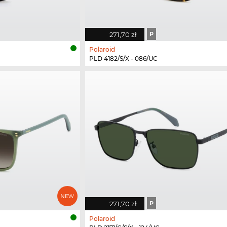
271,70 zł
P
Polaroid
PLD 4182/S/X - 086/UC
271,70 zł
P
Polaroid