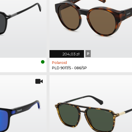
204,03 zł
P
Polaroid
PLD 9017/S - 086/SP