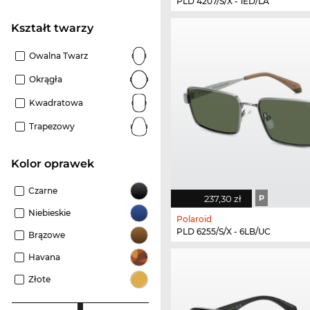
PLD 4207/S/X - 1ED/LA
kształt twarzy
Owalna Twarz
Okrągła
Kwadratowa
Trapezowy
kolor oprawek
Czarne
237,30 zł
P
Niebieskie
Polaroid
PLD 6255/S/X - 6LB/UC
Brązowe
Havana
Złote