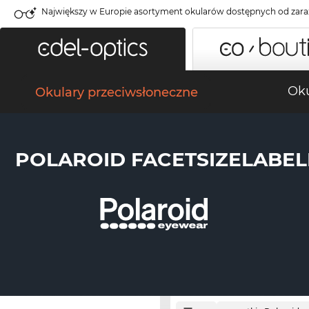
Największy w Europie asortyment okularów dostępnych od zara
Oku
Okulary przeciwsłoneczne
POLAROID FACETSIZELABEL