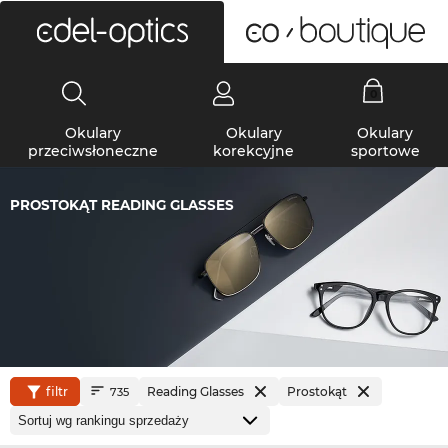
0
Okulary
Okulary
Okulary
przeciwsłoneczne
korekcyjne
sportowe
PROSTOKĄT READING GLASSES
filtr
Reading Glasses
Prostokąt
735