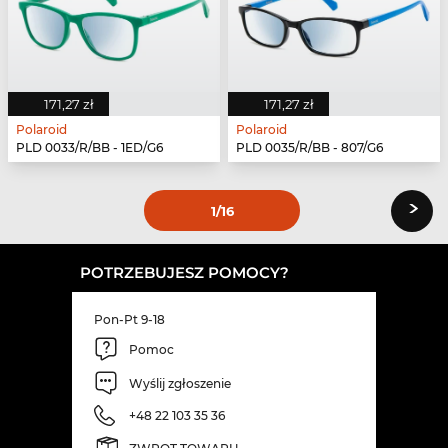
171,27 zł
171,27 zł
Polaroid
Polaroid
PLD 0033/R/BB - 1ED/G6
PLD 0035/R/BB - 807/G6
›
1
/16
POTRZEBUJESZ POMOCY?
Pon-Pt 9-18
Pomoc
Wyślij zgłoszenie
+48 22 103 35 36