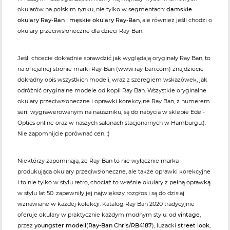
okularów na polskim rynku, nie tylko w segmentach:
damskie
okulary Ray-Ban
i
męskie okulary Ray-Ban
, ale również jeśli chodzi o
okulary przeciwsłoneczne dla dzieci Ray-Ban.
Jeśli chcecie dokładnie sprawdzić jak wyglądają oryginały Ray Ban, to
na oficjalnej stronie marki Ray-Ban (www.ray-ban.com) znajdziecie
dokładny opis wszystkich modeli, wraz z szeregiem wskazówek, jak
odróżnić oryginalne modele od kopii Ray Ban. Wszystkie oryginalne
okulary przeciwsłoneczne i oprawki korekcyjne Ray Ban, z numerem
serii wygrawerowanym na nauszniku, są do nabycia w sklepie Edel-
Optics online oraz w naszych salonach stacjonarnych w Hamburgu:).
Nie zapomnijcie porównać cen. :)
Niektórzy zapominają, że Ray-Ban to nie wyłącznie marka
produkująca okulary przeciwsłoneczne, ale także oprawki korekcyjne
i to nie tylko w stylu retro, chociaż to właśnie okulary z pełną oprawką
w stylu lat 50. zapewniły jej największy rozgłos i są do dzisiaj
wznawiane w każdej kolekcji. Katalog Ray Ban 2020 tradycyjnie
oferuje okulary w praktycznie każdym modnym stylu: od
vintage
,
przez
youngster modell
(
Ray-Ban Chris/RB4187
), luzacki
street look
,