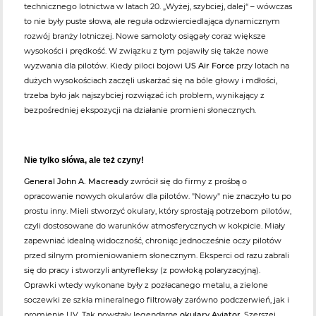
technicznego lotnictwa w latach 20. „Wyżej, szybciej, dalej“ – wówczas
to nie były puste słowa, ale reguła odzwierciedlająca dynamicznym
rozwój branży lotniczej. Nowe samoloty osiągały coraz większe
wysokości i prędkość. W związku z tym pojawiły się także nowe
wyzwania dla pilotów. Kiedy piloci bojowi
US Air Force
przy lotach na
dużych wysokościach zaczęli uskarżać się na bóle głowy i mdłości,
trzeba było jak najszybciej rozwiązać ich problem, wynikający z
bezpośredniej ekspozycji na działanie promieni słonecznych.
Nie tylko słówa, ale też czyny!
General John A. Macready
zwrócił się do firmy z prośbą o
opracowanie nowych okularów dla pilotów. "Nowy" nie znaczyło tu po
prostu inny. Mieli stworzyć okulary, który sprostają potrzebom pilotów,
czyli dostosowane do warunków atmosferycznych w kokpicie. Miały
zapewniać idealną widoczność, chroniąc jednocześnie oczy pilotów
przed silnym promieniowaniem słonecznym. Eksperci od razu zabrali
się do pracy i stworzyli antyrefleksy (z powłoką polaryzacyjną).
Oprawki wtedy wykonane były z pozłacanego metalu, a zielone
soczewki ze szkła mineralnego filtrowały zarówno podczerwień, jak i
promienie UV. Tak powstały legendarne
okulary Aviator
. Szerszej