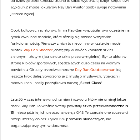
od dziesięcioleci. Chociaż trudno to sobie wyobrazić, dzięki sequelowi
Top Gun 2
, model okularów Ray Ban Aviator podbił swoje notowania
jeszcze wyżej.
Obok kultowych aviatorów, firma Ray-Ban wypuściła równocześnie na
rynek dwa inne modele, które różniły się przede wszystkim
funkcjonalnością. Pierwszy z nich to nieco inny w kształcie model
pilotek
Ray Ban Shooter
, dostępny w dwóch kolorach szkieł -
zielonym i złotym (jasnozłote szkła przeciwmgielne). Był to ukłon w
stronę kibiców sportowych, spędzających dużo czasu na wolnym
powietrzu. Okulary przeciwsloneczne
Ray Ban Outdoorsman
idą
jeszcze krok dalej. Stworzono je z myślą o myśliwych, rybakach i
ratownikach i nosiły początkowo nazwę „
Skeet Glass
“.
Lata 50. – czas intensywnych zmian i rozwoju, który nie ominął także
marki Ray Ban. To właśnie wtedy powstały
szkła przeciwsłoneczne N-
15
i nieco później ich ulepszona wersja G-15. Te szarozielone soczewki
przepuszczały do oczu tylko
15% promieni słonecznych
, nie
pogarszając przy tym widoczności.