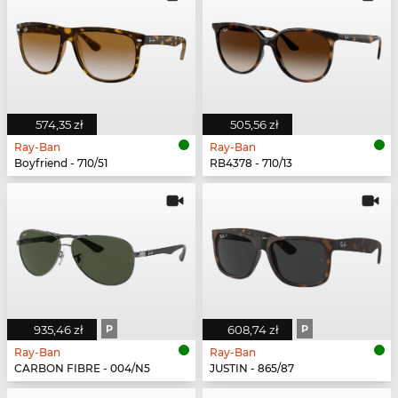
574,35 zł
505,56 zł
Ray-Ban
Ray-Ban
Boyfriend - 710/51
RB4378 - 710/13
935,46 zł
P
608,74 zł
P
Ray-Ban
Ray-Ban
CARBON FIBRE - 004/N5
JUSTIN - 865/87