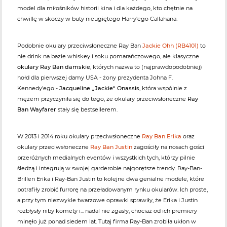
model dla miłośników historii kina i dla każdego, kto chętnie na
chwillę w skoczy w buty nieugiętego Harry'ego Callahana.
Podobnie okulary przeciwsłoneczne Ray Ban
Jackie Ohh (RB4101)
to
nie drink na bazie whiskey i soku pomarańczowego, ale klasyczne
okulary Ray Ban damskie
, których nazwa to (najprawdopodobniej)
hołd dla pierwszej damy USA - żony prezydenta Johna F.
Kennedy'ego -
Jacqueline „Jackie“ Onassis
, która wspólnie z
mężem przyczyniła się do tego, że okulary przeciwsłoneczne
Ray
Ban Wayfarer
stały się bestsellerem.
W 2013 i 2014 roku okulary przeciwsłoneczne
Ray Ban Erika
oraz
okulary przeciwsłoneczne
Ray Ban Justin
zagościły na nosach gości
przeróżnych medialnych eventów i wszystkich tych, którzy pilnie
śledzą i integrują w swojej garderobie najgorętsze trendy. Ray-Ban-
Brillen Erika i Ray-Ban Justin to kolejne dwa genialne modele, które
potrafiły zrobić furrorę na przeładowanym rynku okularów. Ich proste,
a przy tym niezwykle twarzowe oprawki sprawiły, że Erika i Justin
rozbłysły niby komety i... nadal nie zgasły, chociaż od ich premiery
minęło już ponad siedem lat. Tutaj firma Ray-Ban zrobiła ukłon w