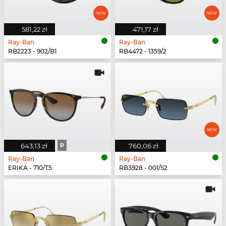
581,22 zł
471,17 zł
Ray-Ban
Ray-Ban
RB2223 - 902/B1
RB4472 - 1359/2
643,13 zł
P
760,06 zł
Ray-Ban
Ray-Ban
ERIKA - 710/T5
RB3928 - 001/S2