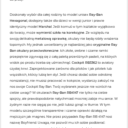
Doskonały wybór dla całej rodziny to model unisex
Ray-Ban
Hexagonal
, dostępny także dla dzieci w wersji junior i prawie
identyczny model
Marshal
. Jeśli komuś w tym kształcie wyjątkowo
do twarzy, może
wymienić szkła na korekcyjne
. Ze względu na
swoją delikatną
metalową oprawkę
, okulary nie będą robiły wrażenia
topornych. My jednak uwoelbiamy je najbardziej jako
oryginalne Ray
Ban okulary przeciwsłoneczne
. Ich złote, srebne i czarne ramki
przepięknie zgyrwają się z całą paletą przeróżnych pasteli, na których
widok po prostu trzeba się uśmiechnąć.
Cockpit RB3362
to aviatory
czystej krwi. Zaprojektowane zarówno dla pilotów i jak pilotek lub
wsyzstkich, którzy lubią ten styl. Jeśli chcesz dodać sobie odrobinę
nonszalancji, nie musisz pracować w kokpicie, wystarczy założyć na
nos swoje Cockpit Ray Ban. Twój wybranek jeszcze nie wzrócił na
ciebie uwagi? W okularach
Ray-Ban RB4147
nie tylko na ciebie
spojrzy, ale prawdopodobnie natychmiast mocniej zabije mu serce. W
żydnym razie nie sięgaj po nie, jeśli lubisz ginąć w tłumie. W tym
modelu szczególnie transparentne i czarne oprawki działają na
mężczyzn jak magnes. Nie przez przypadek Ray-Ban RB 4147 nosi
nazwę Boyfriend. Uwaga, nie pozwól mu ich sobie podbierać: