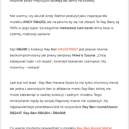
noszone przez mężczyzn działają tak samo na kobiety.
Nie wiemy, czy akurat Andy Warhol posłużył jako inspiracja dla
modelu
ANDY RB4202
, ale na pewno by się nie obraził. Te Ray Bany są
100% w jego typie. Szczególnie
niebieskie lustrzanki
shiny blue w
czarnej, matowej oprawie.
Styl
RB4181
z kolekcji Ray-Ban
HIGHSTREET
jest prawie równie
bezkompromisowy jak prawy sierpowy
Mike’a Tysona
. „Chcę
zdobywać ludzi i ich dusze”, twierdził bokserski czempion. My
mówimy – nokaut!
Last but not least - Ray-Ban Havana Styles to nie tylko chwilowy trend,
ale jedna z pierwszych liter w alfabecie marki Ray-Ban, której nie
może zabraknąć w żadnej kolekcji i żadnym modelu. Tego
Amerykanie nigdy by swojej flagowej marce nie wybaczyli. Jej
najpopularniejsi przedstawiciele to oczywiście
Ray Ban round/classic
RB2447
,
Ray-Ban RB4264
i
RB4068
.
Co więcej możemy powiedzieć o modelu
Ray Ban Round Metal
,