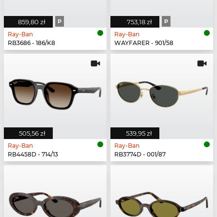
859,80 zł
P
753,18 zł
P
Ray-Ban
Ray-Ban
RB3686 - 186/K8
WAYFARER - 901/58
505,56 zł
539,95 zł
Ray-Ban
Ray-Ban
RB4458D - 714/13
RB3774D - 001/87