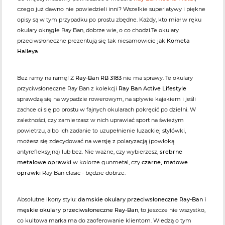
czego już dawno nie powiedzieli inni? Wszelkie superlatywy i piękne
opisy są w tym przypadku po prostu zbędne. Każdy, kto miał w ręku
okulary okrągłe Ray Ban, dobrze wie, o co chodzi.Te okulary
przeciwsłoneczne prezentują się tak niesamowicie jak
Kometa
Halleya
.
Bez ramy na ramę! Z
Ray-Ban RB 3183
nie ma sprawy. Te okulary
przyciwsłoneczne Ray Ban z kolekcji
Ray Ban Active Lifestyle
sprawdzą się na wypadzie rowerowym, na spływie kajakiem i jeśli
zachce ci się po prostu w fajnych okularach pokręcić po dzielni. W
zależności, czy zamierzasz w nich uprawiać sport na świeżym
powietrzu, albo ich zadanie to uzupełnienie luzackiej stylówki,
możesz się zdecydować na wersję z polaryzacją (powłoką
antyrefleksyjną) lub bez. Nie ważne, czy wybierzesz,
srebrne
metalowe oprawki
w kolorze gunmetal, czy
czarne, matowe
oprawki
Ray Ban clasic - będzie dobrze.
Absolutne ikony stylu:
damskie okulary przeciwsłoneczne Ray-Ban i
męskie okulary przeciwsłoneczne Ray-Ban
, to jeszcze nie wszystko,
co kultowa marka ma do zaoferowanie klientom. Wiedzą o tym