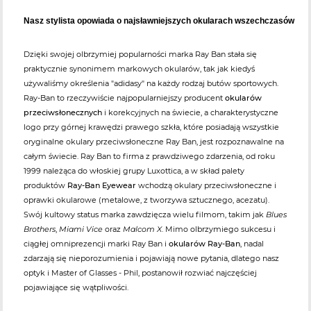
Nasz stylista opowiada o najsławniejszych okularach wszechczasów
Dzięki swojej olbrzymiej popularności marka Ray Ban stała się
praktycznie synonimem markowych okularów, tak jak kiedyś
używaliśmy określenia "adidasy" na każdy rodzaj butów sportowych.
Ray-Ban to rzeczywiście najpopularniejszy producent
okularów
przeciwsłonecznych
i korekcyjnych na świecie, a charakterystyczne
logo przy górnej krawędzi prawego szkła, które posiadają wszystkie
oryginalne okulary przeciwsłoneczne Ray Ban, jest rozpoznawalne na
całym świecie. Ray Ban to firma z prawdziwego zdarzenia, od roku
1999 należąca do włoskiej grupy Luxottica, a w skład palety
produktów
Ray-Ban Eyewear
wchodzą okulary przeciwsłoneczne i
oprawki okularowe (metalowe, z tworzywa sztucznego, acezatu).
Swój kultowy status marka zawdzięcza wielu filmom, takim jak
Blues
Brothers
,
Miami Vice
oraz
Malcom X
. Mimo olbrzymiego sukcesu i
ciągłej omniprezencji marki Ray Ban i
okularów Ray-Ban
, nadal
zdarzają się nieporozumienia i pojawiają nowe pytania, dlatego nasz
optyk i Master of Glasses - Phil, postanowił rozwiać najczęściej
pojawiające się wątpliwości.