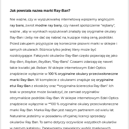
Jak powstała nazwa marki Ray-Ban?
Nie ważne, czy w wyszukiwarkę internetową wpiszemy anglicyzm
ray bans
, zwrot
modne ray bany
, czy nawet spolszczenie "rejbany",
ważne , aby w wynikach wyszukiwań znalazły się oryginalne okulary
Ray-Ban i żeby nie dać się nabrać na, kuszące niską ceną, podróbki.
Przed zakupem przyjrzyjcie się koniecznie pisowni marki w sklepie i
samych okularach. Różnica tylko jednej litery może być
rozstrzygające. Fałszywki okularów Ray-Ban często pojawiają się jako
Ray-Ben
,
Rayban
,
ReyBan
, *Ray-Bans". Czasami zdarzają się nawet
takie kwiatki jak
Reban
. W sklepie internetowym Edel-Optics
znajdziecie wyłącznie w
100 % oryginalne okulary przeciwsłoneczne
marki Ray-Ban
. W komplecie z okularami znajduje się
oryginalne
etui Ray-Ban
z ekoskóry oraz **oryginalna ściereczka Ray-Ban". Ich
brak w przesyłce może świadczyć, że zamiast oryginałów
otrzymaliście podróbki Ray-Ban. W sklepie internetowym Edel-Optics
znajdziecie wyłącznie w **100 % oryginalne okulary przeciwsłoneczne
marki Ray Ban. Marka Ray-Ban jest naszym partnerem od wielu lat.
Naturalnie jesteśmy w posiadaniu oficjalnej licencji sprzedaży
okularów Ray Ban. To samo dotyczy oczywiście wszystkich okularów
w naszym katalogu. Zapewniamy największy wybór markowych