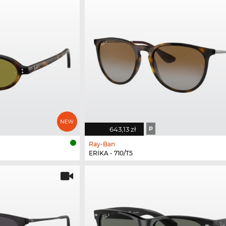
643,13 zł
P
Ray-Ban
ERIKA - 710/T5