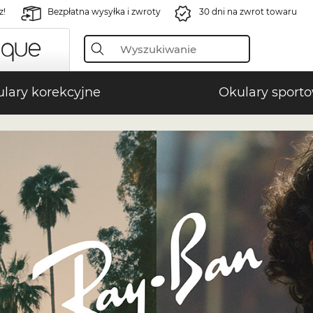
z!
Bezpłatna wysyłka i zwroty
30 dni na zwrot towaru
lary korekcyjne
Okulary sport