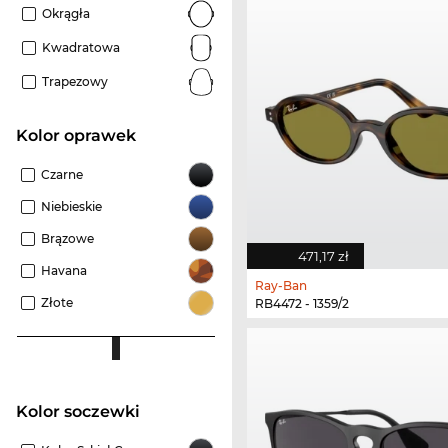
Okrągła
Kwadratowa
Trapezowy
kolor oprawek
Czarne
Niebieskie
Brązowe
471,17 zł
Havana
Ray-Ban
Złote
RB4472 - 1359/2
Kolor soczewki