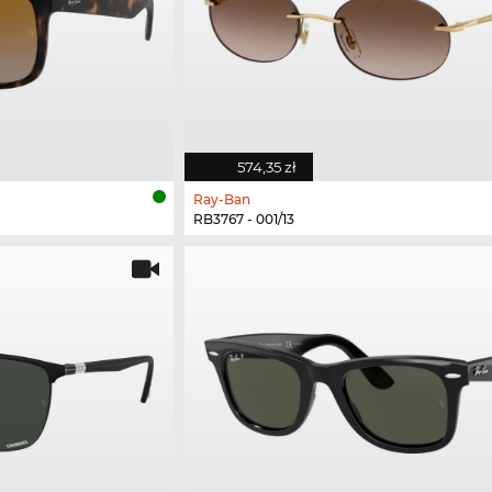
574,35 zł
Ray-Ban
RB3767 - 001/13