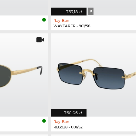
753,18 zł
P
Ray-Ban
WAYFARER - 901/58
760,06 zł
Ray-Ban
RB3928 - 001/S2