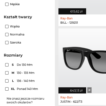
Męskie
615,62 zł
Kształt twarzy
Ray-Ban
BILL - 129251
Wąska
Normalna
Szeroka
rozmiary
S
Do 130 Mm
M
130 - 135 Mm
L
136 - 140 Mm
XL
Ponad 140 Mm
643,13 zł
P
Ray-Ban
Nie znasz jeszcze rozmiaru
JUSTIN - 622/T3
swoich okularów?