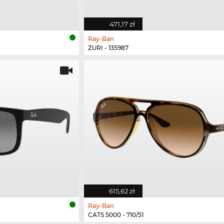
471,17 zł
Ray-Ban
ZURI - 135987
615,62 zł
Ray-Ban
CATS 5000 - 710/51