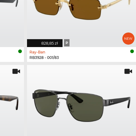
828,85 zł
P
Ray-Ban
RB3928 - 001/83