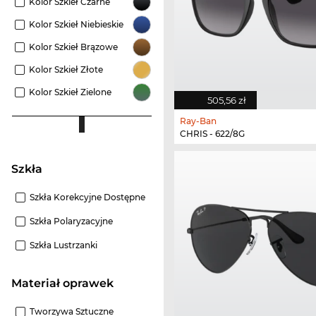
Kolor Szkieł Czarne
Kolor Szkieł Niebieskie
Kolor Szkieł Brązowe
Kolor Szkieł Złote
Kolor Szkieł Zielone
505,56 zł
Ray-Ban
CHRIS - 622/8G
szkła
Szkła Korekcyjne Dostępne
Szkła Polaryzacyjne
Szkła Lustrzanki
Materiał oprawek
Tworzywa Sztuczne