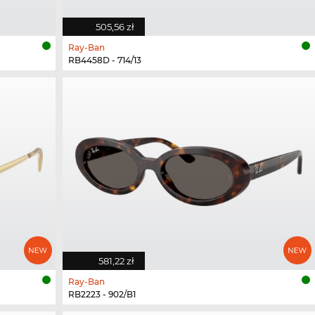
505,56 zł
Ray-Ban
RB4458D - 714/13
581,22 zł
Ray-Ban
RB2223 - 902/B1