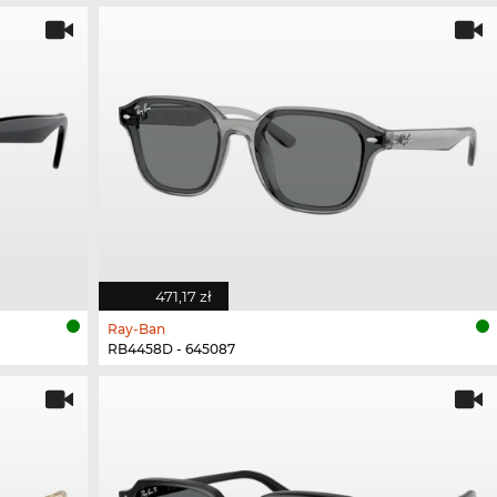
471,17 zł
Ray-Ban
RB4458D - 645087