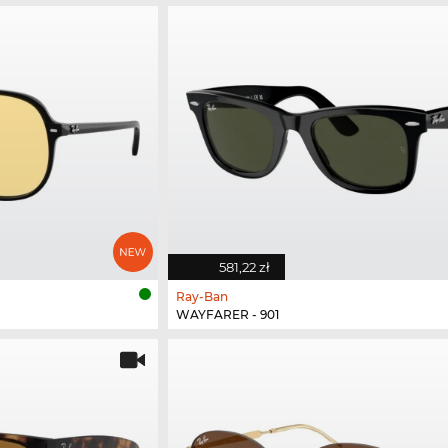
581,22 zł
Ray-Ban
WAYFARER - 901