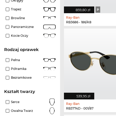
Okrągły
Trapez
859,80 zł
P
Ray-Ban
Browline
RB3686 - 186/K8
Panoramiczne
Kocie Oczy
rodzaj oprawek
Pełna
Półramka
Bezramkowe
kształt twarzy
539,95 zł
Serce
Ray-Ban
RB3774D - 001/87
Owalna Twarz