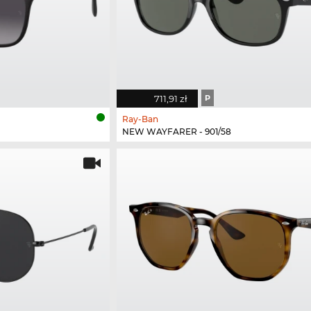
711,91 zł
P
Ray-Ban
NEW WAYFARER - 901/58