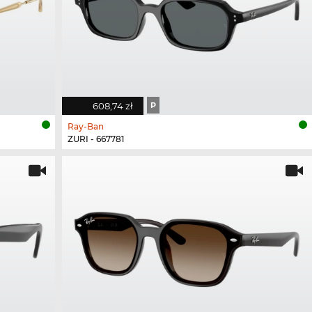
608,74 zł
P
Ray-Ban
ZURI - 667781