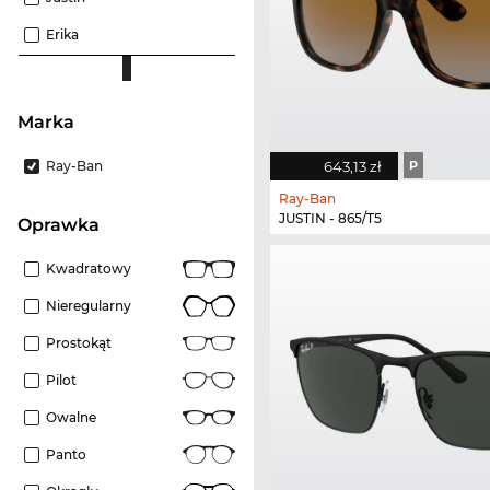
Erika
Marka
Ray-Ban
643,13 zł
P
Ray-Ban
JUSTIN - 865/T5
oprawka
Kwadratowy
Nieregularny
Prostokąt
Pilot
Owalne
Panto