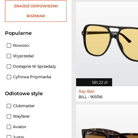
ZNAJDŹ ODPOWIEDNI
ROZMIAR
Popularne
Nowości
Wyprzedaż
Dostępne W Sprzedaży
Cyfrowa Przymiarka
581,22 zł
Ray-Ban
odlotowe style
BILL - 901/R6
Clubmaster
Wayfarer
Aviator
Justin