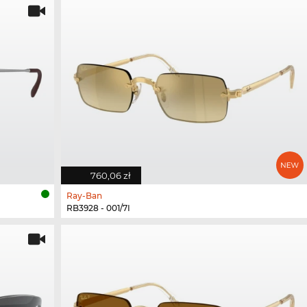
760,06 zł
Ray-Ban
RB3928 - 001/7I