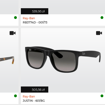
539,95 zł
Ray-Ban
RB3774D - 001/73
505,56 zł
Ray-Ban
JUSTIN - 601/8G