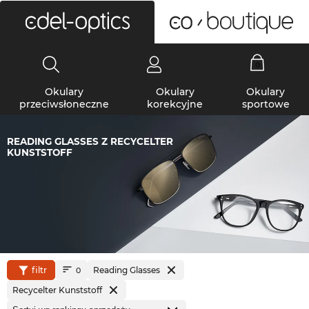
0
Okulary
Okulary
Okulary
przeciwsłoneczne
korekcyjne
sportowe
READING GLASSES Z RECYCELTER
KUNSTSTOFF
filtr
Reading Glasses
0
Recycelter Kunststoff