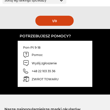
1
/0
POTRZEBUJESZ POMOCY?
Pon-Pt 9-18
Pomoc
Wyślij zgłoszenie
+48 22 103 35 36
ZWROT TOWARU
Nasze najpopularniejsze marki okularów