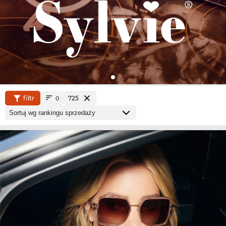
filtr
725
0