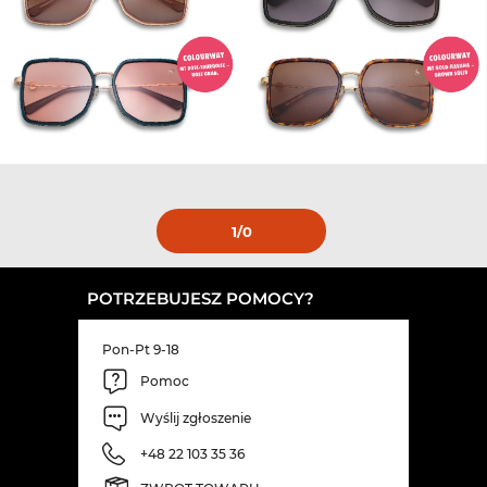
1
/0
POTRZEBUJESZ POMOCY?
Pon-Pt 9-18
Pomoc
Wyślij zgłoszenie
+48 22 103 35 36