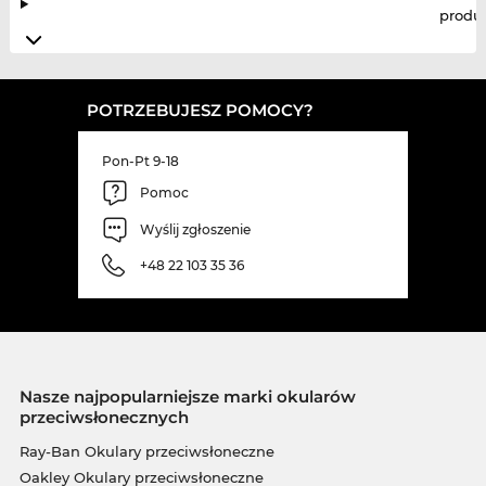
produ
POTRZEBUJESZ POMOCY?
Pon-Pt 9-18
Pomoc
Wyślij zgłoszenie
+48 22 103 35 36
Nasze najpopularniejsze marki okularów
przeciwsłonecznych
Ray-Ban Okulary przeciwsłoneczne
Oakley Okulary przeciwsłoneczne