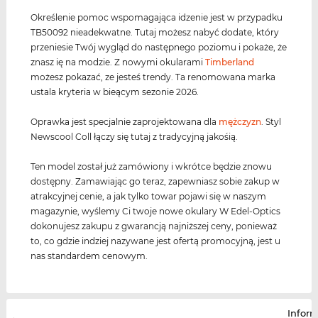
Określenie pomoc wspomagająca idzenie jest w przypadku
TB50092 nieadekwatne. Tutaj możesz nabyć dodate, który
przeniesie Twój wygląd do następnego poziomu i pokaże, że
znasz ię na modzie. Z nowymi okularami
Timberland
możesz pokazać, ze jesteś trendy. Ta renomowana marka
ustala kryteria w bieącym sezonie 2026.
Oprawka jest specjalnie zaprojektowana dla
mężczyzn
. Styl
Newscool Coll łączy się tutaj z tradycyjną jakośią.
Ten model został już zamówiony i wkrótce będzie znowu
dostępny. Zamawiając go teraz, zapewniasz sobie zakup w
atrakcyjnej cenie, a jak tylko towar pojawi się w naszym
magazynie, wyślemy Ci twoje nowe okulary W Edel-Optics
dokonujesz zakupu z gwarancją najniższej ceny, ponieważ
to, co gdzie indziej nazywane jest ofertą promocyjną, jest u
nas standardem cenowym.
Infor