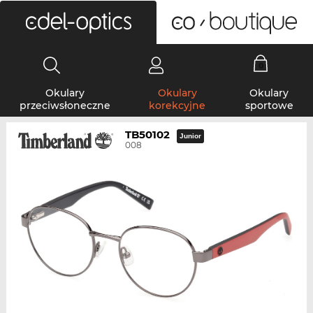
0
Okulary
Okulary
Okulary
przeciwsłoneczne
korekcyjne
sportowe
TB50102
Junior
008