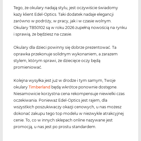
Tego, że okulary nadają stylu, jest oczywiście świadomy
każy klient Edel-Optics. Taki dodatek nadaje elegancji
zarówno w podróży, w pracy, jak i w czasie wolnym.
Okulary TB50102 są w roku 2026 zupełną nowością na rynku
i sprawią, że będziesz na czasie.
Okulary dla dzieci powinny się dobrze prezentować. Ta
oprawka przekonuje solidnym wykonaniem, a zarazem
stylem, którym sprawi, że dziecięce oczy będą
promieniować.
Kolejna wysyłka jest już w drodze i tym samym, Twoje
okulary
Timberland
będą wkrótce ponownie dostępne.
Niesamowicie korzystna cena rekompensuje niewielki czas
oczekiwania. Ponieważ Edel-Optics jest rajem, dla
wszystkich poszukiwaczy okazji cenowych, u nas możesz
dokonać zakupu tego top modelu w niezwykle atrakcyjnej
cenie. To, co w innych sklepach online nazywane jest
promocją, u nas jest po prostu standardem.