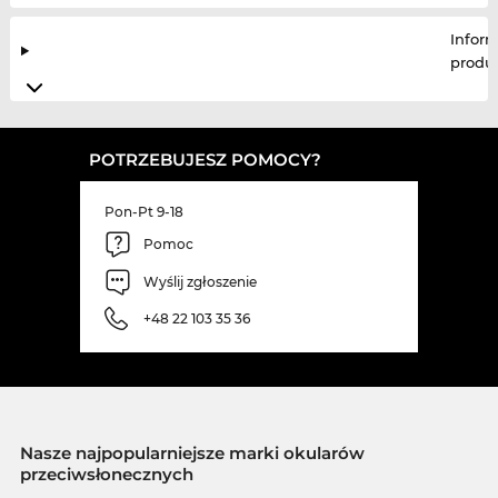
Infor
produ
POTRZEBUJESZ POMOCY?
Pon-Pt 9-18
Pomoc
Wyślij zgłoszenie
+48 22 103 35 36
Nasze najpopularniejsze marki okularów
przeciwsłonecznych