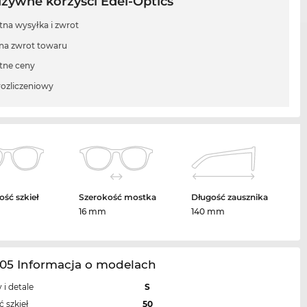
uzywne korzyści Edel-Optics
tna wysyłka i zwrot
 na zwrot towaru
tne ceny
rozliczeniowy
ość szkieł
Szerokość mostka
Długość zausznika
m
16 mm
140 mm
105 Informacja o modelach
 i detale
S
 szkieł
50