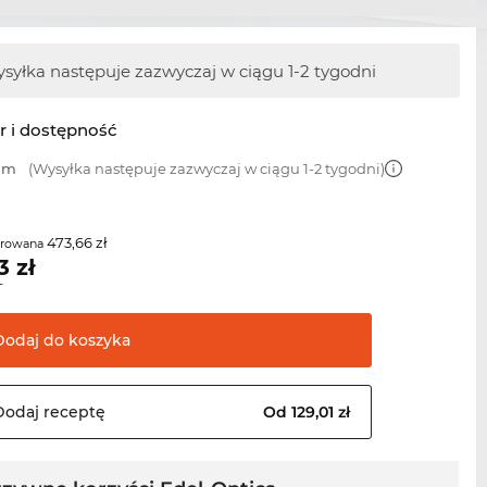
syłka następuje zazwyczaj w ciągu 1-2 tygodni
r i dostępność
 mm
(Wysyłka następuje zazwyczaj w ciągu 1-2 tygodni)
473,66 zł
erowana
3
zł
T
Dodaj do
koszyka
Dodaj
receptę
Od 129,01 zł