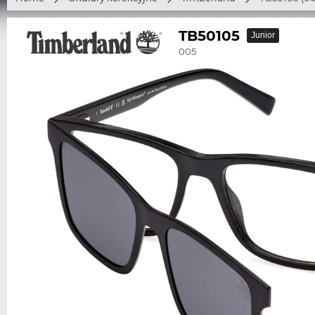
TB50105
Junior
005