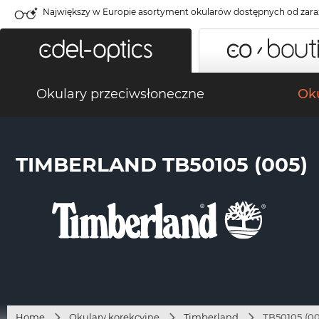
Największy w Europie asortyment okularów dostępnych od zara
Okulary przeciwsłoneczne
Oku
TIMBERLAND TB50105 (005)
Home
Okulary korekcyjne
Timberland
TB50105 (00