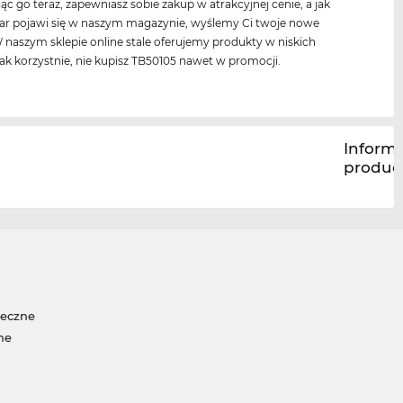
c go teraz, zapewniasz sobie zakup w atrakcyjnej cenie, a jak
war pojawi się w naszym magazynie, wyślemy Ci twoje nowe
 naszym sklepie online stale oferujemy produkty w niskich
ak korzystnie, nie kupisz TB50105 nawet w promocji.
Inform
produc
neczne
ne