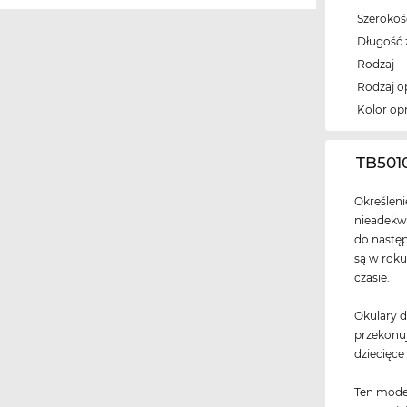
Szeroko
Długość 
Rodzaj
Rodzaj 
Kolor op
‌TB501
Określen
nieadekwa
do następ
są w roku
czasie.
Okulary d
przekonu
dziecięc
Ten model