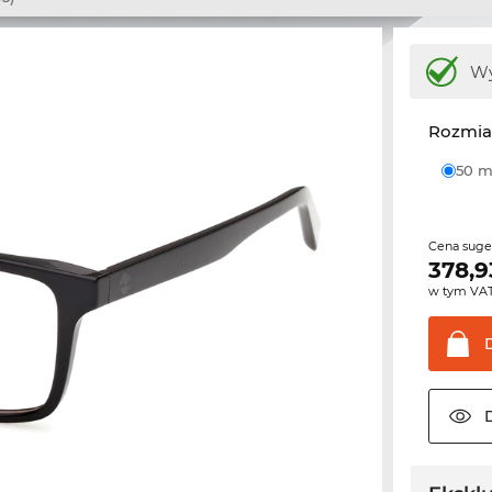
Wy
Rozmia
50
Cena sug
378,9
w tym VA