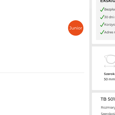
Ekskl
Bezpła
30 dni
Korzys
Adres 
Szerok
50 m
TB 50
Rozmiary
Szerokość