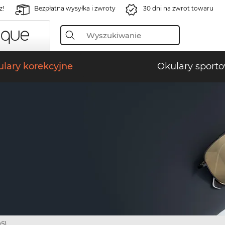
z!
Bezpłatna wysyłka i zwroty
30 dni na zwrot towaru
lary korekcyjne
Okulary sport
5)