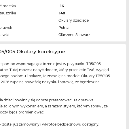
ść mostka
16
zausznika
140
Okulary dziecięce
oprawek
Pełna
rawki
Glänzend Schwarz
05/005 Okulary korekcyjne
ie pomoc wspomagająca idzenie jest w przypadku TB50105
tne. Tutaj możesz nabyć dodate, który przeniesie Twój wygląd
nego poziomu i pokaże, że znasz ię na modzie. Okulary TB50105
 2026 zupełną nowością na rynku i sprawią, że będziesz na
la dzieci powinny się dobrze prezentować. Ta oprawka
je solidnym wykonaniem, a zarazem stylem, którym sprawi, że
e oczy będą promieniować.
 został już zamówiony i wkrótce będzie znowu dostępny.