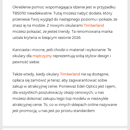
Określenie pomoc wspomagająca idzenie jest w przypadku
TB50110 nieadekwatne. Tutaj możesz nabyć dodate, który
przeniesie Twój wygląd do następnego poziomu i pokaże, że
znasz ię na modzie. Z nowymi okularami
Timberland
możesz pokazać, ze jesteś trendy. Ta renomowana marka
ustala kryteria w bieącym sezonie 2026.
Kanciaste i mocne, jeśli chodzi o materiał i wykonanie: Te
okulary dla
mężczyzny
reprezentują sobą stylow design i
pewność siebie.
Także wtedy, kiedy okulary
Timberland
nie są dostępne,
opłaca się zamówić je teraz, aby zagwarantować sobie
zakup w atrakcyjnej cenie. Ponieważ Edel-Optics jest rajem,
dla wszystkich poszukiwaczy okazji cenowych, u nas
możesz dokonać zakupu tego top modelu w niezwykle
atrakcyjnej cenie. To, co w innych sklepach online nazywane
jest promocją, u nas jest po prostu standardem.