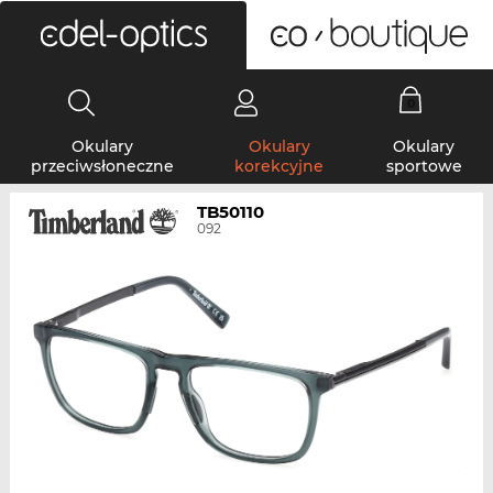
0
Okulary
Okulary
Okulary
przeciwsłoneczne
korekcyjne
sportowe
TB50110
092