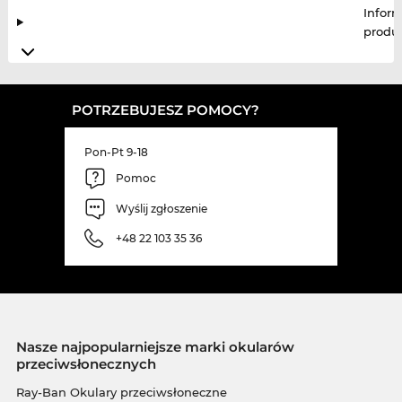
Infor
produ
POTRZEBUJESZ POMOCY?
Pon-Pt 9-18
Pomoc
Wyślij zgłoszenie
+48 22 103 35 36
Nasze najpopularniejsze marki okularów
przeciwsłonecznych
Ray-Ban Okulary przeciwsłoneczne