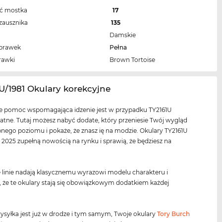
ść mostka
17
zausznika
135
Damskie
oprawek
Pełna
rawki
Brown Tortoise
1U/1981 Okulary korekcyjne
ie pomoc wspomagająca idzenie jest w przypadku TY2161U
tne. Tutaj możesz nabyć dodate, który przeniesie Twój wygląd
nego poziomu i pokaże, że znasz ię na modzie. Okulary TY2161U
 2025 zupełną nowością na rynku i sprawią, że będziesz na
 linie nadają klasycznemu wyrazowi modelu charakteru i
, że te okulary stają się obowiązkowym dodatkiem każdej
ysyłka jest już w drodze i tym samym, Twoje okulary
Tory Burch