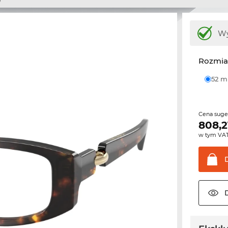
Wy
Rozmia
52 
Cena sug
808,2
w tym VA