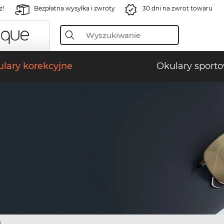
z!
Bezpłatna wysyłka i zwroty
30 dni na zwrot towaru
lary korekcyjne
Okulary sport
)