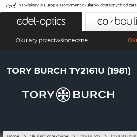
Największy w Europie asortyment okularów dostępnych od zara
Okulary przeciwsłoneczne
Oku
TORY BURCH TY2161U (1981)
Home
Okulary korekcyjne
Tory Burch
TY2161U (1981