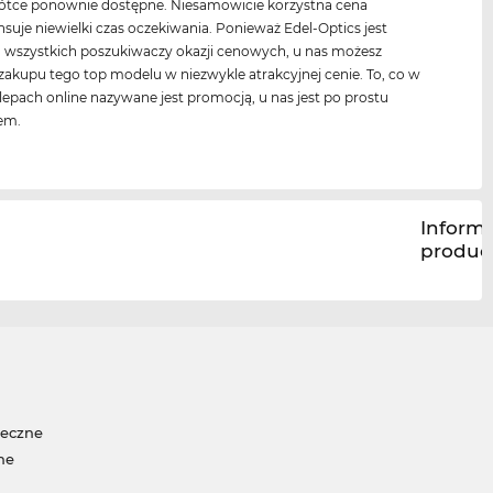
ótce ponownie dostępne. Niesamowicie korzystna cena
uje niewielki czas oczekiwania. Ponieważ Edel-Optics jest
a wszystkich poszukiwaczy okazji cenowych, u nas możesz
akupu tego top modelu w niezwykle atrakcyjnej cenie. To, co w
lepach online nazywane jest promocją, u nas jest po prostu
em.
Inform
produc
neczne
ne