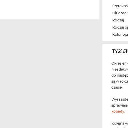
Szeroko
Długość 
Rodzaj
Rodzaj 
Kolor op
‌TY216
Określen
nieadekwa
do następ
są w roku
czasie.
Wyraziste
sprawiają
kobiety
.
Kolejna w