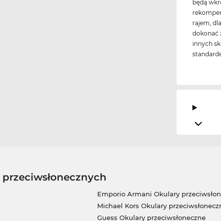
będą wkr
rekompens
rajem, dl
dokonać z
innych sk
standard
w przeciwsłonecznych
Emporio Armani Okulary przeciwsło
Michael Kors Okulary przeciwsłonecz
Guess Okulary przeciwsłoneczne