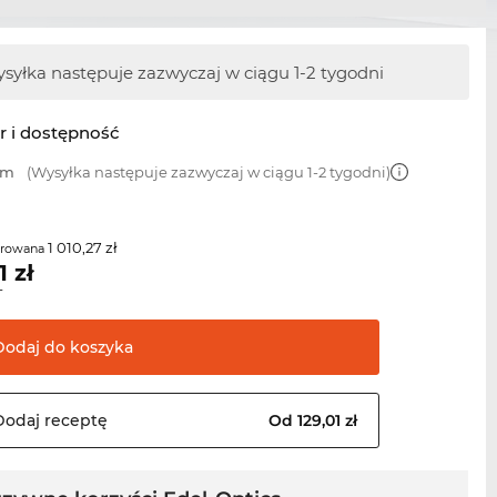
syłka następuje zazwyczaj w ciągu 1-2 tygodni
r i dostępność
mm
(Wysyłka następuje zazwyczaj w ciągu 1-2 tygodni)
1 010,27 zł
erowana
1
zł
T
Dodaj do
koszyka
Dodaj
receptę
Od 129,01 zł