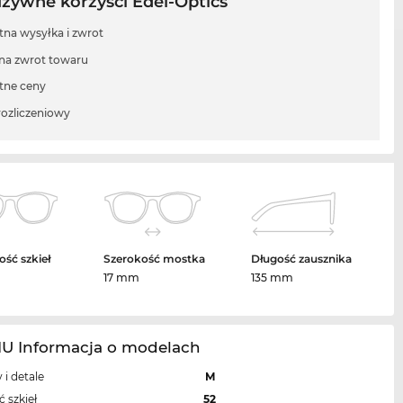
uzywne korzyści Edel-Optics
tna wysyłka i zwrot
 na zwrot towaru
tne ceny
rozliczeniowy
ość szkieł
Szerokość mostka
Długość zausznika
17 mm
135 mm
1U Informacja o modelach
 i detale
M
 szkieł
52