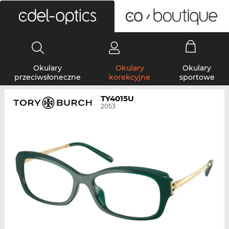
0
Okulary
Okulary
Okulary
przeciwsłoneczne
korekcyjne
sportowe
TY4015U
2053