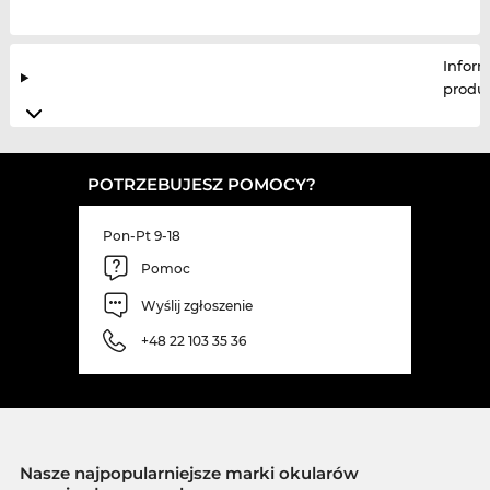
Infor
produ
POTRZEBUJESZ POMOCY?
Pon-Pt 9-18
Pomoc
Wyślij zgłoszenie
+48 22 103 35 36
Nasze najpopularniejsze marki okularów