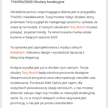
‌TY4015U/2053 Okulary korekcyjne
Określenie pomoc wspomagająca idzenie jest w przypadku
TY4015U nieadekwatne. Tutaj możesz nabyć dodate, który
przeniesie Twój wygląd do następnego poziomu i pokaże, że
znasz ię na modzie. Z nowymi okularami
Tory Burch
możesz
pokazać, ze jesteś trendy. Ta renomowana marka ustala
kryteria w bieącym sezonie 2025.
Ta oprawka jest zaprojektowana z myślą o silnych
kobietach
. Odważny design i wyrazistość łączą się z
klasyczną elegancją.
Kolejna wysyłka jest już w drodze i tym samym, Twoje
okulary
Tory Burch
będą wkrótce ponownie dostępne.
Niesamowicie korzystna cena rekompensuje niewielki czas
oczekiwania. Ponieważ Edel-Optics jest rajem, dla
wszystkich poszukiwaczy okazji cenowych, u nas możesz
dokonać zakupu tego top modelu w niezwykle atrakcyjnej
cenie. To, co w innych sklepach online nazywane jest
promocją, u nas jest po prostu standardem.