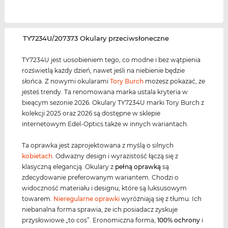
‌TY7234U/207373 Okulary przeciwsłoneczne
TY7234U jest uosobieniem tego, co modne i bez wątpienia
rozświetlą każdy dzień, nawet jeśli na niebienie będzie
słońca. Z nowymi okularami
Tory Burch
możesz pokazać, ze
jesteś trendy. Ta renomowana marka ustala kryteria w
bieącym sezonie 2026. Okulary TY7234U marki Tory Burch z
kolekcji 2025 oraz 2026 są dostępne w sklepie
internetowym Edel-Optics także w innych wariantach.
Ta oprawka jest zaprojektowana z myślą o silnych
kobietach
. Odważny design i wyrazistość łączą się z
klasyczną elegancją. Okulary z
pełną oprawką
są
zdecydowanie preferowanym wariantem. Chodzi o
widoczność materiału i designu, które są luksusowym
towarem.
Nieregularne oprawki
wyróżniają się z tłumu. Ich
niebanalna forma sprawia, że ich posiadacz zyskuje
przysłowiowe „to cos”. Eronomiczna forma,
100% ochrony
i