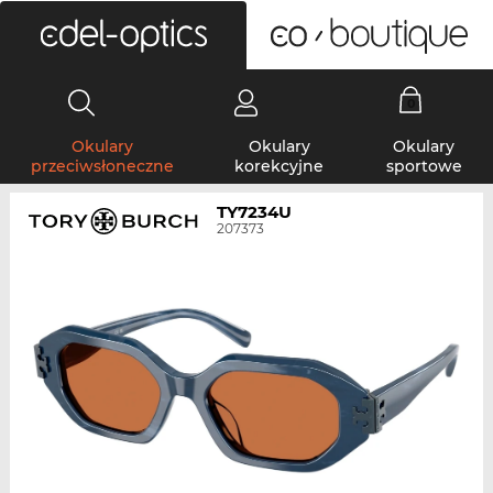
0
Okulary
Okulary
Okulary
przeciwsłoneczne
korekcyjne
sportowe
TY7234U
207373