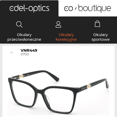
0
Okulary
Okulary
Okulary
przeciwsłoneczne
korekcyjne
sportowe
VNR449
0700