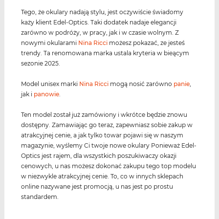
Tego, że okulary nadają stylu, jest oczywiście świadomy
każy klient Edel-Optics. Taki dodatek nadaje elegancji
zarówno w podróży, w pracy, jak i w czasie wolnym. Z
nowymi okularami
Nina Ricci
możesz pokazać, ze jesteś
trendy. Ta renomowana marka ustala kryteria w bieącym
sezonie 2025.
Model unisex marki
Nina Ricci
mogą nosić zarówno
panie
,
jak i
panowie
.
Ten model został już zamówiony i wkrótce będzie znowu
dostępny. Zamawiając go teraz, zapewniasz sobie zakup w
atrakcyjnej cenie, a jak tylko towar pojawi się w naszym
magazynie, wyślemy Ci twoje nowe okulary Ponieważ Edel-
Optics jest rajem, dla wszystkich poszukiwaczy okazji
cenowych, u nas możesz dokonać zakupu tego top modelu
w niezwykle atrakcyjnej cenie. To, co w innych sklepach
online nazywane jest promocją, u nas jest po prostu
standardem.