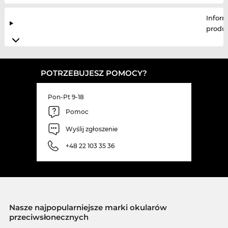
Infor
produ
POTRZEBUJESZ POMOCY?
Pon-Pt 9-18
Pomoc
Wyślij zgłoszenie
+48 22 103 35 36
Nasze najpopularniejsze marki okularów
przeciwsłonecznych