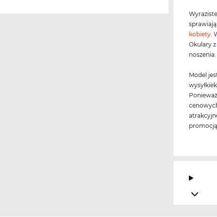
Wyraziste
sprawiają
kobiety
. 
Okulary z
noszenia.
Model jes
wysyłkie
Ponieważ 
cenowych
atrakcyjn
promocją,