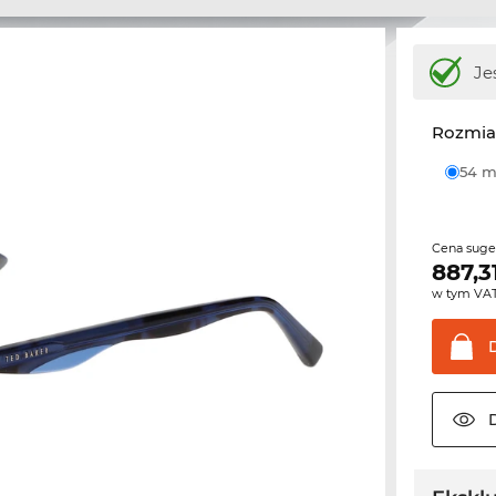
Je
Rozmia
54
Cena sug
887,3
w tym VA