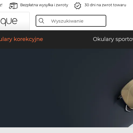
z!
Bezpłatna wysyłka i zwroty
30 dni na zwrot towaru
lary korekcyjne
Okulary sport