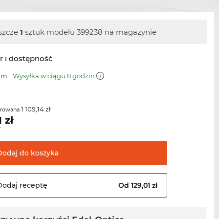
szcze
1
sztuk modelu 399238 na magazynie
r i dostępność
 mm
Wysyłka w ciągu 8 godzin
1 109,14 zł
erowana
1
zł
T
Dodaj do
koszyka
Dodaj
receptę
Od 129,01 zł