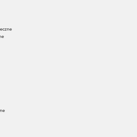
neczne
ne
jne