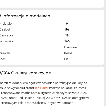
8 Informacja o modelach
 i detale
M
 szkieł
54
ść mostka
16
zausznika
140
Damskie
oprawek
Pełna
rawki
Blau
8/664 Okulary korekcyjne
gnerskim dodatkiem będziesz posiadać perfekcyjne okulary na
ień. Z nowymi okularami
Ted Baker
możesz pokazać, ze jesteś
a renomowana marka ustala kryteria w bieącym sezonie 2024.
99238 marki Ted Baker z kolekcji 2023 oraz 2024 są dostępne w
nternetowym Edel-Optics także w innych wariantach.