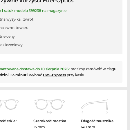
uzywne korzyści Edel-Optics
e
1
sztuk modelu 399238 na magazynie
tna wysyłka i zwrot
 na zwrot towaru
tne ceny
rozliczeniowy
rantowana dostawa do
10 sierpnia 2026
:
prosimy zamówić w ciągu
dzin i 53 minut
i wybrać
UPS-Express
przy kasie.
ość szkieł
Szerokość mostka
Długość zausznika
m
16 mm
140 mm