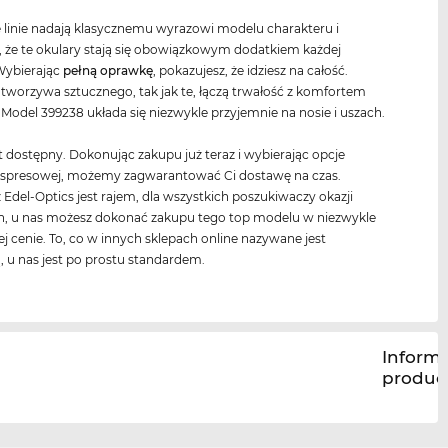
 linie nadają klasycznemu wyrazowi modelu charakteru i
, że te okulary stają się obowiązkowym dodatkiem każdej
Wybierając
pełną oprawkę
, pokazujesz, że idziesz na całość.
 tworzywa sztucznego, tak jak te, łączą trwałość z komfortem
 Model 399238 układa się niezwykle przyjemnie na nosie i uszach.
t dostępny. Dokonując zakupu już teraz i wybierając opcje
kspresowej, możemy zagwarantować Ci dostawę na czas.
Edel-Optics jest rajem, dla wszystkich poszukiwaczy okazji
, u nas możesz dokonać zakupu tego top modelu w niezwykle
ej cenie. To, co w innych sklepach online nazywane jest
 u nas jest po prostu standardem.
Inform
produc