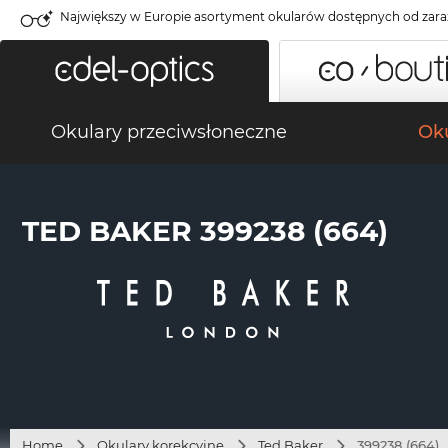
Największy w Europie asortyment okularów dostępnych od zara
Okulary przeciwsłoneczne
Oku
TED BAKER 399238 (664)
Home
Okulary korekcyjne
Ted Baker
399238 (664)