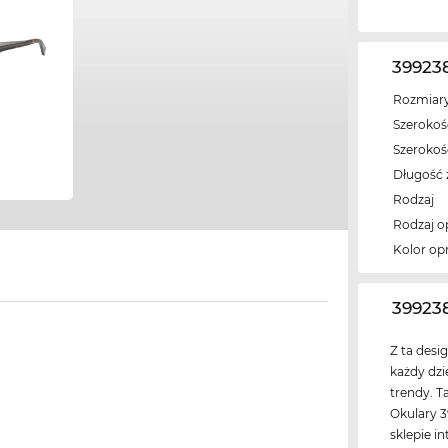
39923
Rozmiary
Szerokość
Szeroko
Długość 
Rodzaj
Rodzaj 
Kolor op
‌39923
Z ta desi
każdy dz
trendy. T
Okulary 3
sklepie i