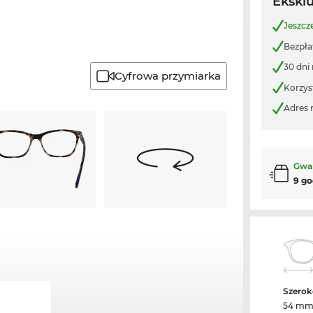
Ekskl
Jeszcz
Bezpła
30 dni
Cyfrowa przymiarka
Korzys
Adres 
Gwa
9 go
Szerok
54 m