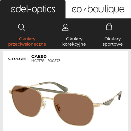
0
Okulary
Okulary
Okulary
przeciwsłoneczne
korekcyjne
sportowe
CAE80
HC7178 - 900573