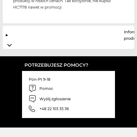
produkty w niskich cenach. Tak korzystnie, nie kupisz
HC7178 nawet w promocji.
Infor
produ
POTRZEBUJESZ POMOCY?
Pon-Pt 9-18
Pomoc
Wyślij zgłoszenie
+48 22 103 35 36