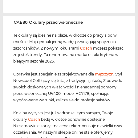
‌CAE80 Okulary przeciwsłoneczne
Te okulary są idealne na plaże, w drodze do pracy albo w
mieście. Maja jednak jedną wadę: przyciągają spojrzenia
zazdrośników. Z nowymi okularami
Coach
możesz pokazać,
ze jesteś trendy. Ta renomowana marka ustala kryteria w
bieącym sezonie 2025.
Oprawka jest specjalnie zaprojektowana dla
mężczyzn
. Styl
Newscool Coll łączy się tutaj z tradycyjną jakośią.Z powodu
swoich doskonałych właściwości i nienagannej ochrony
przeciwsłonecznej
UV400
, model HC7178, spełniając
wygórowane warunki, zalicza się do profesjonaistów.
Kolejna wysyłka jest już w drodze i tym samym, Twoje
okulary
Coach
będą wkrótce ponownie dostępne.
Niesamowicie korzystna cena rekompensuje niewielki czas
oczekiwania. W naszym sklepie online stale oferujemy